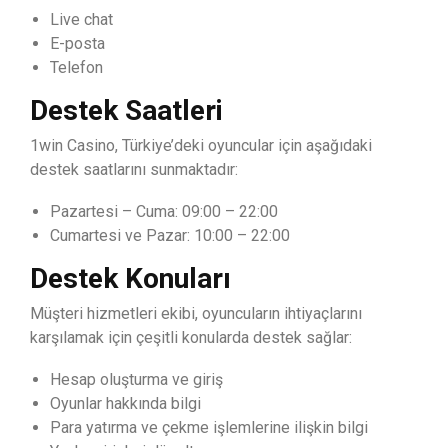
Live chat
E-posta
Telefon
Destek Saatleri
1win Casino, Türkiye’deki oyuncular için aşağıdaki
destek saatlarını sunmaktadır:
Pazartesi – Cuma: 09:00 – 22:00
Cumartesi ve Pazar: 10:00 – 22:00
Destek Konuları
Müşteri hizmetleri ekibi, oyuncuların ihtiyaçlarını
karşılamak için çeşitli konularda destek sağlar:
Hesap oluşturma ve giriş
Oyunlar hakkında bilgi
Para yatırma ve çekme işlemlerine ilişkin bilgi