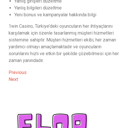
Yanlış girişleri düzeltme
Yanlış bilgileri düzeltme
Yeni bonus ve kampanyalar hakkında bilgi
1win Casino, Türkiye’deki oyuncuların her ihtiyaçlarını
karşılamak için özenle tasarlanmış müşteri hizmetleri
sistemine sahiptir. Müşteri hizmetleri ekibi, her zaman
yardımcı olmayı amaçlamaktadır ve oyuncuların
sorunlarını hızlı ve etkin bir şekilde çözebilmesi için her
zaman yanındadır.
Post
Previous
Previous
Post
Next
Next
navigation
Post