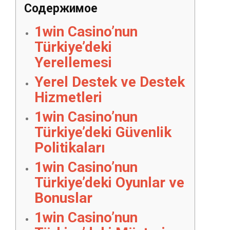
Содержимое
1win Casino’nun
Türkiye’deki
Yerellemesi
Yerel Destek ve Destek
Hizmetleri
1win Casino’nun
Türkiye’deki Güvenlik
Politikaları
1win Casino’nun
Türkiye’deki Oyunlar ve
Bonuslar
1win Casino’nun