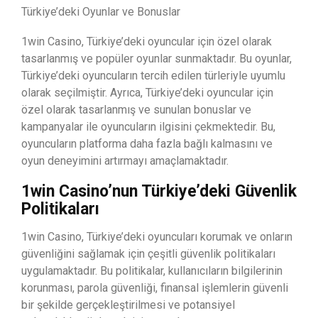
Türkiye’deki Oyunlar ve Bonuslar
1win Casino, Türkiye’deki oyuncular için özel olarak
tasarlanmış ve popüler oyunlar sunmaktadır. Bu oyunlar,
Türkiye’deki oyuncuların tercih edilen türleriyle uyumlu
olarak seçilmiştir. Ayrıca, Türkiye’deki oyuncular için
özel olarak tasarlanmış ve sunulan bonuslar ve
kampanyalar ile oyuncuların ilgisini çekmektedir. Bu,
oyuncuların platforma daha fazla bağlı kalmasını ve
oyun deneyimini artırmayı amaçlamaktadır.
1win Casino’nun Türkiye’deki Güvenlik
Politikaları
1win Casino, Türkiye’deki oyuncuları korumak ve onların
güvenliğini sağlamak için çeşitli güvenlik politikaları
uygulamaktadır. Bu politikalar, kullanıcıların bilgilerinin
korunması, parola güvenliği, finansal işlemlerin güvenli
bir şekilde gerçekleştirilmesi ve potansiyel