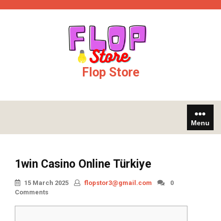
Skip
alabet
kingroyal
jojobet
to
content
Flop Store
Menu
1win Casino Online Türkiye
15 March 2025
flopstor3@gmail.com
0
Comments