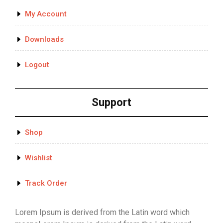
My Account
Downloads
Logout
Support
Shop
Wishlist
Track Order
Lorem Ipsum is derived from the Latin word which