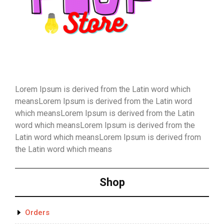
Lorem Ipsum is derived from the Latin word which
meansLorem Ipsum is derived from the Latin word
which meansLorem Ipsum is derived from the Latin
word which meansLorem Ipsum is derived from the
Latin word which meansLorem Ipsum is derived from
the Latin word which means
Shop
Orders