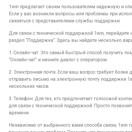
1win предлагает своим пользователям надежную и оп
Если у вас возникли вопросы или проблемы при испол
связаться с представителями службы поддержки.
Для связи с технической поддержкой 1win, перейдите 
раздел “Поддержка”. Здесь вы найдете несколько вар
1. Онлайн-чат: Это самый быстрый способ получить по
“Онлайн-чат” и начните диалог с оператором.
2. Электронная почта: Если ваш вопрос требует более
отправить письмо на электронную почту поддержки 1в
нескольких часов.
3. Телефон: Для тех, кто предпочитает голосовой конт
для связи с технической поддержкой. Просто позвонит
времени.
Независимо от выбранного вами способа связи, 1win 