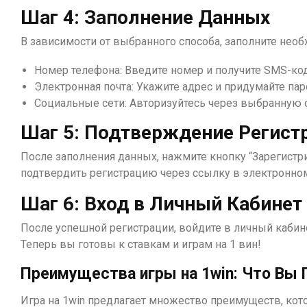
Шаг 4: Заполнение Данных
В зависимости от выбранного способа, заполните нео
Номер телефона: Введите номер и получите SMS-ко
Электронная почта: Укажите адрес и придумайте пар
Социальные сети: Авторизуйтесь через выбранную 
Шаг 5: Подтверждение Регист
После заполнения данных, нажмите кнопку “Зарегистр
подтвердить регистрацию через ссылку в электронно
Шаг 6: Вход в Личный Кабинет
После успешной регистрации, войдите в личный кабинет
Теперь вы готовы к ставкам и играм на 1 вин!
Преимущества игры на 1win: Что Вы 
Игра на 1win предлагает множество преимуществ, кот