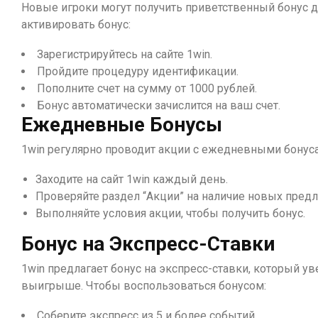
Новые игроки могут получить приветственный бонус д
активировать бонус:
Зарегистрируйтесь на сайте 1win.
Пройдите процедуру идентификации.
Пополните счет на сумму от 1000 рублей.
Бонус автоматически зачислится на ваш счет.
Ежедневные Бонусы
1win регулярно проводит акции с ежедневными бонуса
Заходите на сайт 1win каждый день.
Проверяйте раздел “Акции” на наличие новых пред
Выполняйте условия акции, чтобы получить бонус.
Бонус на Экспресс-Ставки
1win предлагает бонус на экспресс-ставки, который у
выигрыше. Чтобы воспользоваться бонусом:
Соберите экспресс из 5 и более событий.