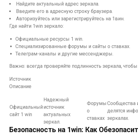
Найдите актуальный адрес зеркала.
Введите его в адресную строку браузера.
Авторизуйтесь или зарегистрируйтесь на 1вин.
Где найти 1win зеркало:
Официальные ресурсы 1 win.
Специализированные форумы и сайты о ставках.
Телеграм-каналы и другие мессенджеры.
Важно: всегда проверяйте подлинность зеркала, чтоб
Источник
Описание
Надежный
Форумы
Сообщества 
Официальный
источник
о
делятся инф
сайт 1 win
актуальных
ставках
зеркалах.
зеркал.
Безопасность на 1win: Как Обезопаси