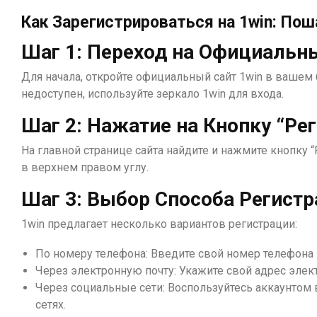
Как Зарегистрироваться на 1win: По
Шаг 1: Переход на Официальн
Для начала, откройте официальный сайт 1win в вашем 
недоступен, используйте зеркало 1win для входа.
Шаг 2: Нажатие на Кнопку “Ре
На главной странице сайта найдите и нажмите кнопку 
в верхнем правом углу.
Шаг 3: Выбор Способа Регист
1win предлагает несколько вариантов регистрации:
По номеру телефона: Введите свой номер телефона 
Через электронную почту: Укажите свой адрес элек
Через социальные сети: Воспользуйтесь аккаунтом в
сетях.