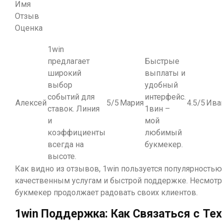
Имя
Отзыв
Оценка
1win
предлагает
Быстрые
широкий
выплаты и
выбор
удобный
событий для
интерфейс.
Алексей
5/5
Мария
4.5/5
Ива
ставок. Линия
1вин –
и
мой
коэффициенты
любимый
всегда на
букмекер.
высоте.
Как видно из отзывов, 1win пользуется популярностью
качественным услугам и быстрой поддержке. Несмотр
букмекер продолжает радовать своих клиентов.
1win Поддержка: Как Связаться с Те