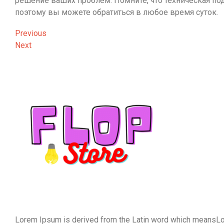
решение ваших проблем. Помните, что техническая по
поэтому вы можете обратиться в любое время суток.
Post
Previous
Previous
Post
Next
Next
navigation
Post
Lorem Ipsum is derived from the Latin word which meansLo