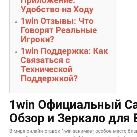
Приложение:
Удобство на Ходу
1win Отзывы: Что
Говорят Реальные
Игроки?
1win Поддержка: Как
Связаться с
Технической
Поддержкой?
1win Официальный Са
Обзор и Зеркало для 
В мире онлайн-ставок 1win занимает особое место бла