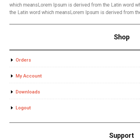
which meansLorem Ipsum is derived from the Latin word w
the Latin word which meansLorem Ipsum is derived from th
Shop
Orders
My Account
Downloads
Logout
Support