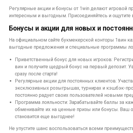
Регулярные акции и бонусы от 1win делают игровой п
интересным и выгодным. Присоединяйтесь и ощутите 
Бонусы и акции для новых и постоян
На официальном сайте букмекерской конторы 1вин к
выгодные предложения и специальные программы ло
Приветственный бонус для новых игроков: Регистри
вин и получите щедрый бонус на первый депозит. 
сразу после старта!
Регулярные акции для постоянных клиентов: Участв
эксклюзивных розыгрышах, турнирах и кэшбэк-прог
постоянно радует своих пользователей новыми пр
Программа лояльности: Зарабатывайте баллы за ка
обменивайте их на ценные призы или бонусы. Ваш 
становится еще выгоднее!
Не упустите шанс воспользоваться всеми преимущест