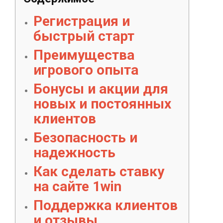
Регистрация и
быстрый старт
Преимущества
игрового опыта
Бонусы и акции для
новых и постоянных
клиентов
Безопасность и
надежность
Как сделать ставку
на сайте 1win
Поддержка клиентов
и отзывы