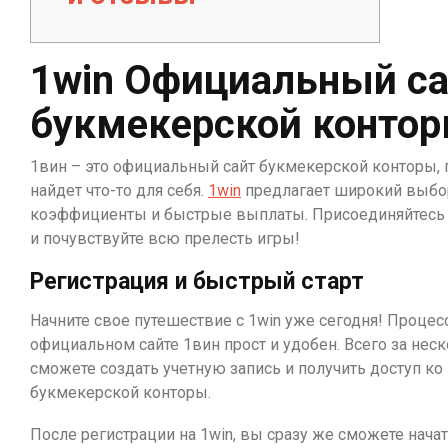
1win Официальный са
букмекерской контор
1вин – это официальный сайт букмекерской конторы,
найдет что-то для себя.
1win
предлагает широкий выбо
коэффициенты и быстрые выплаты. Присоединяйтесь к
и почувствуйте всю прелесть игры!
Регистрация и быстрый старт
Начните свое путешествие с 1win уже сегодня! Процес
официальном сайте 1вин прост и удобен. Всего за нес
сможете создать учетную запись и получить доступ к
букмекерской конторы.
После регистрации на 1win, вы сразу же сможете начат