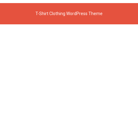
T-Shirt Clothing WordPress Theme