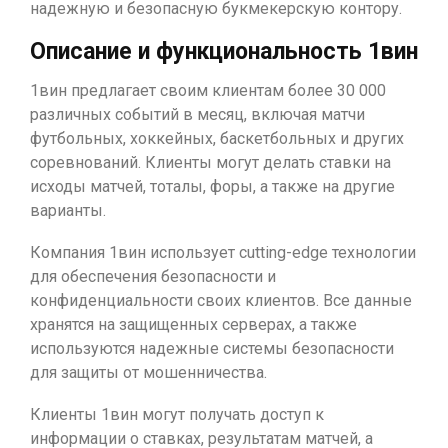
надежную и безопасную букмекерскую контору.
Описание и функциональность 1вин
1вин предлагает своим клиентам более 30 000
различных событий в месяц, включая матчи
футбольных, хоккейных, баскетбольных и других
соревнований. Клиенты могут делать ставки на
исходы матчей, тоталы, форы, а также на другие
варианты.
Компания 1вин использует cutting-edge технологии
для обеспечения безопасности и
конфиденциальности своих клиентов. Все данные
хранятся на защищенных серверах, а также
используются надежные системы безопасности
для защиты от мошенничества.
Клиенты 1вин могут получать доступ к
информации о ставках, результатам матчей, а