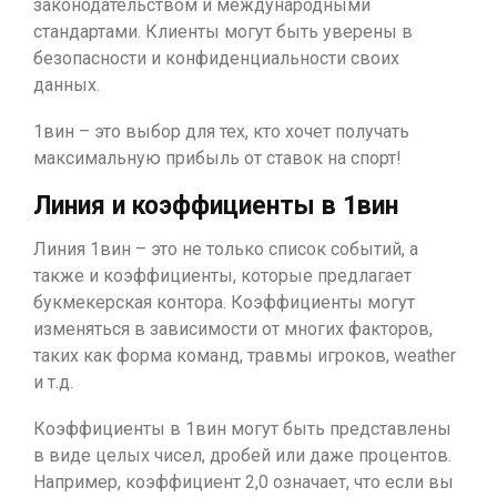
законодательством и международными
стандартами. Клиенты могут быть уверены в
безопасности и конфиденциальности своих
данных.
1вин – это выбор для тех, кто хочет получать
максимальную прибыль от ставок на спорт!
Линия и коэффициенты в 1вин
Линия 1вин – это не только список событий, а
также и коэффициенты, которые предлагает
букмекерская контора. Коэффициенты могут
изменяться в зависимости от многих факторов,
таких как форма команд, травмы игроков, weather
и т.д.
Коэффициенты в 1вин могут быть представлены
в виде целых чисел, дробей или даже процентов.
Например, коэффициент 2,0 означает, что если вы