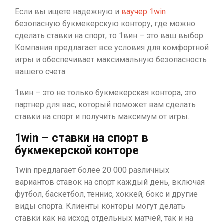
Если вы ищете надежную и
ваучер 1win
безопасную букмекерскую контору, где можно
сделать ставки на спорт, то 1вин – это ваш выбор.
Компания предлагает все условия для комфортной
игры и обеспечивает максимальную безопасность
вашего счета.
1вин – это не только букмекерская контора, это
партнер для вас, который поможет вам сделать
ставки на спорт и получить максимум от игры.
1win – ставки на спорт в
букмекерской конторе
1win предлагает более 20 000 различных
вариантов ставок на спорт каждый день, включая
футбол, баскетбол, теннис, хоккей, бокс и другие
виды спорта. Клиенты конторы могут делать
ставки как на исход отдельных матчей, так и на