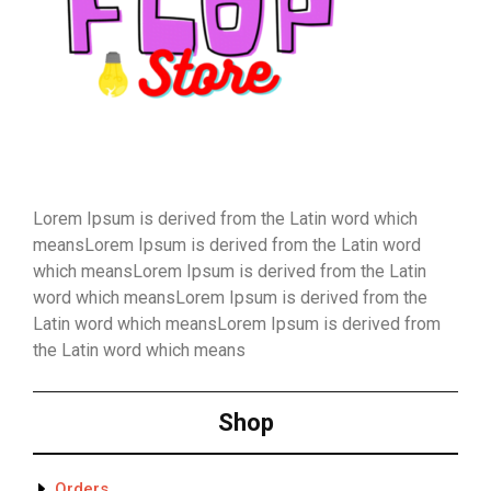
Lorem Ipsum is derived from the Latin word which
meansLorem Ipsum is derived from the Latin word
which meansLorem Ipsum is derived from the Latin
word which meansLorem Ipsum is derived from the
Latin word which meansLorem Ipsum is derived from
the Latin word which means
Shop
Orders