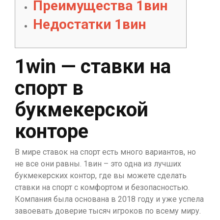
Преимущества 1вин
Недостатки 1вин
1win — ставки на
спорт в
букмекерской
конторе
В мире ставок на спорт есть много вариантов, но
не все они равны. 1вин – это одна из лучших
букмекерских контор, где вы можете сделать
ставки на спорт с комфортом и безопасностью.
Компания была основана в 2018 году и уже успела
завоевать доверие тысяч игроков по всему миру.