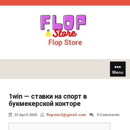
Skip
et
betpark
casinos not on gamstop
online casinos
sweepstakes c
to
content
Flop Store
Menu
1win — ставки на спорт в
букмекерской конторе
22 April 2025
flopstor3@gmail.com
0 Comments