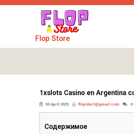
Skip
ingroyal
casinos not on gamstop
jojobet
online casinos
to
content
Flop Store
1xslots Casino en Argentina c
30 April 2025
flopstor3@gmail.com
0
Содержимое