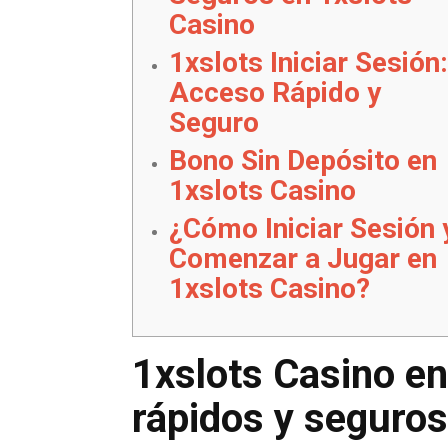
Casino
1xslots Iniciar Sesión:
Acceso Rápido y
Seguro
Bono Sin Depósito en
1xslots Casino
¿Cómo Iniciar Sesión 
Comenzar a Jugar en
1xslots Casino?
1xslots Casino e
rápidos y seguros