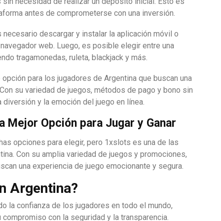
 sin necesidad de realizar un depósito inicial. Esto es
ataforma antes de comprometerse con una inversión.
 necesario descargar y instalar la aplicación móvil o
 navegador web. Luego, es posible elegir entre una
endo tragamonedas, ruleta, blackjack y más.
 opción para los jugadores de Argentina que buscan una
. Con su variedad de juegos, métodos de pago y bono sin
a diversión y la emoción del juego en línea.
La Mejor Opción para Jugar y Ganar
has opciones para elegir, pero 1xslots es una de las
tina. Con su amplia variedad de juegos y promociones,
buscan una experiencia de juego emocionante y segura.
en Argentina?
do la confianza de los jugadores en todo el mundo,
u compromiso con la seguridad y la transparencia.