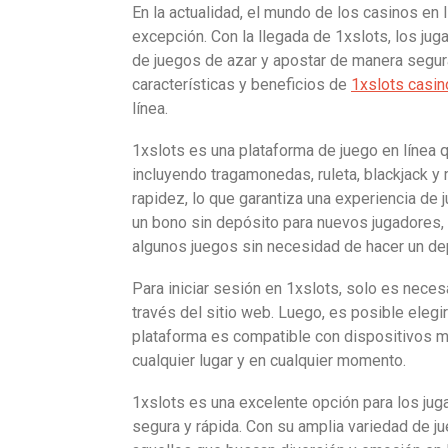
En la actualidad, el mundo de los casinos en 
excepción. Con la llegada de 1xslots, los jug
de juegos de azar y apostar de manera segura
características y beneficios de
1xslots casin
línea.
1xslots es una plataforma de juego en línea 
incluyendo tragamonedas, ruleta, blackjack y
rapidez, lo que garantiza una experiencia de
un bono sin depósito para nuevos jugadores, l
algunos juegos sin necesidad de hacer un de
Para iniciar sesión en 1xslots, solo es neces
través del sitio web. Luego, es posible elegi
plataforma es compatible con dispositivos mó
cualquier lugar y en cualquier momento.
1xslots es una excelente opción para los ju
segura y rápida. Con su amplia variedad de j