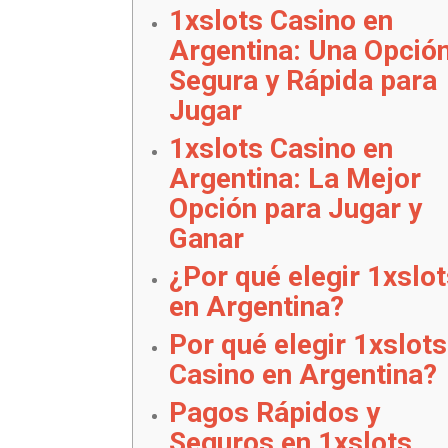
1xslots Casino en
Argentina: Una Opció
Segura y Rápida para
Jugar
1xslots Casino en
Argentina: La Mejor
Opción para Jugar y
Ganar
¿Por qué elegir 1xslo
en Argentina?
Por qué elegir 1xslots
Casino en Argentina?
Pagos Rápidos y
Seguros en 1xslots