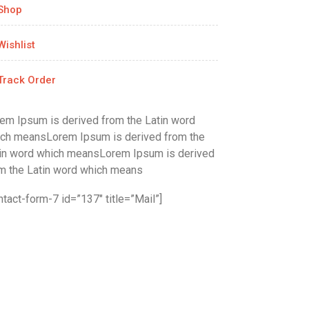
Shop
Wishlist
Track Order
em Ipsum is derived from the Latin word
ch meansLorem Ipsum is derived from the
in word which meansLorem Ipsum is derived
m the Latin word which means
ntact-form-7 id=”137″ title=”Mail”]