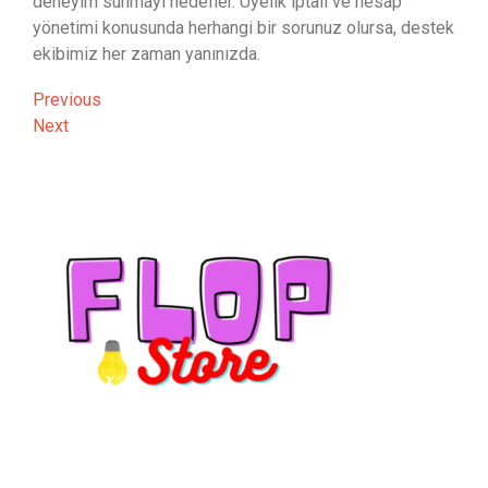
deneyim sunmayı hedefler. Üyelik iptali ve hesap
yönetimi konusunda herhangi bir sorunuz olursa, destek
ekibimiz her zaman yanınızda.
Post
Previous
Previous
Post
Next
Next
navigation
Post