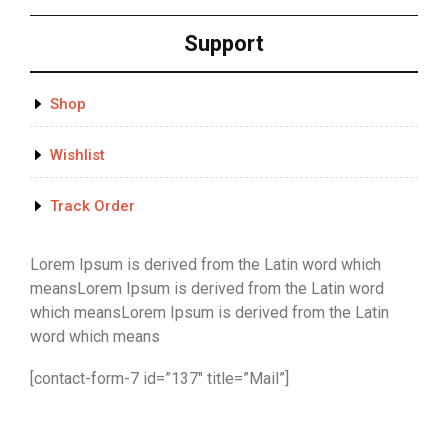
Support
Shop
Wishlist
Track Order
Lorem Ipsum is derived from the Latin word which
meansLorem Ipsum is derived from the Latin word
which meansLorem Ipsum is derived from the Latin
word which means
[contact-form-7 id=”137″ title=”Mail”]