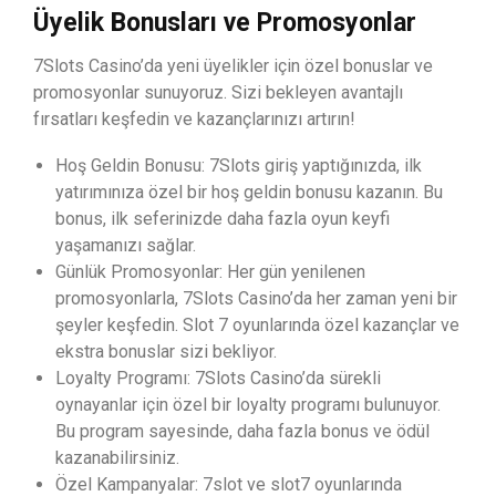
Üyelik Bonusları ve Promosyonlar
7Slots Casino’da yeni üyelikler için özel bonuslar ve
promosyonlar sunuyoruz. Sizi bekleyen avantajlı
fırsatları keşfedin ve kazançlarınızı artırın!
Hoş Geldin Bonusu: 7Slots giriş yaptığınızda, ilk
yatırımınıza özel bir hoş geldin bonusu kazanın. Bu
bonus, ilk seferinizde daha fazla oyun keyfi
yaşamanızı sağlar.
Günlük Promosyonlar: Her gün yenilenen
promosyonlarla, 7Slots Casino’da her zaman yeni bir
şeyler keşfedin. Slot 7 oyunlarında özel kazançlar ve
ekstra bonuslar sizi bekliyor.
Loyalty Programı: 7Slots Casino’da sürekli
oynayanlar için özel bir loyalty programı bulunuyor.
Bu program sayesinde, daha fazla bonus ve ödül
kazanabilirsiniz.
Özel Kampanyalar: 7slot ve slot7 oyunlarında