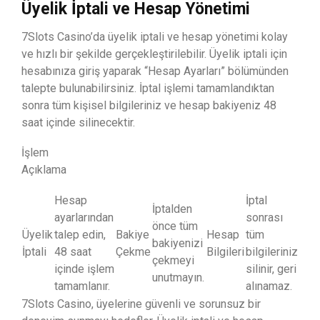
Üyelik İptali ve Hesap Yönetimi
7Slots Casino’da üyelik iptali ve hesap yönetimi kolay
ve hızlı bir şekilde gerçekleştirilebilir. Üyelik iptali için
hesabınıza giriş yaparak “Hesap Ayarları” bölümünden
talepte bulunabilirsiniz. İptal işlemi tamamlandıktan
sonra tüm kişisel bilgileriniz ve hesap bakiyeniz 48
saat içinde silinecektir.
İşlem
Açıklama
Hesap
İptal
İptalden
ayarlarından
sonrası
önce tüm
Üyelik
talep edin,
Bakiye
Hesap
tüm
bakiyenizi
İptali
48 saat
Çekme
Bilgileri
bilgileriniz
çekmeyi
içinde işlem
silinir, geri
unutmayın.
tamamlanır.
alınamaz.
7Slots Casino, üyelerine güvenli ve sorunsuz bir