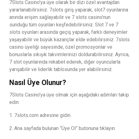
7Slots Casino’ya üye olarak bir dizi özel avantajdan
yararlanabilirsiniz. 7slots giriş yaparak, slot7 oyunlarına
anında erişim sağlayabilir ve 7 slots casino’nun
sunduğu tüm oyunları keşfedebilirsiniz. Slot 7 ve 7
slots oyunları arasında geçiş yaparak, farklı deneyimler
yaşayabilir ve büyük kazançlar elde edebilirsiniz. 7slots
casino üyeliği sayesinde, özel promosyonlar ve
bonuslarla sıkışık takvimlerinizi doldurabilirsiniz. Ayrıca,
7 slot oyunlarında rekabet ederek, diğer oyuncularla
yarışabilir ve liderlik tablosunda yer alabilirsiniz.
Nasıl Üye Olunur?
7Slots Casino’ya üye olmak için aşağıdaki adımları takip
edin:
1. 7slots.com adresine gidin.
2. Ana sayfada bulunan “Üye Ol” butonuna tıklayın.