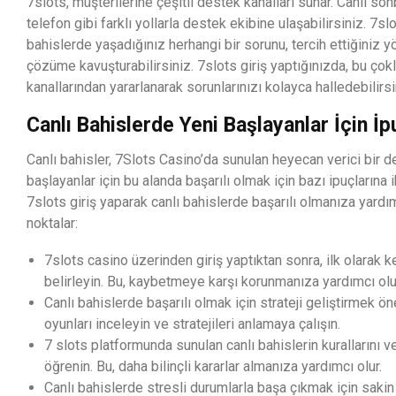
7slots, müşterilerine çeşitli destek kanalları sunar. Canlı so
telefon gibi farklı yollarla destek ekibine ulaşabilirsiniz. 7slo
bahislerde yaşadığınız herhangi bir sorunu, tercih ettiğiniz y
çözüme kavuşturabilirsiniz. 7slots giriş yaptığınızda, bu çok
kanallarından yararlanarak sorunlarınızı kolayca halledebilirsi
Canlı Bahislerde Yeni Başlayanlar İçin İp
Canlı bahisler, 7Slots Casino’da sunulan heyecan verici bir d
başlayanlar için bu alanda başarılı olmak için bazı ipuçlarına ih
7slots giriş yaparak canlı bahislerde başarılı olmanıza yard
noktalar:
7slots casino üzerinden giriş yaptıktan sonra, ilk olarak k
belirleyin. Bu, kaybetmeye karşı korunmanıza yardımcı olu
Canlı bahislerde başarılı olmak için strateji geliştirmek ö
oyunları inceleyin ve stratejileri anlamaya çalışın.
7 slots platformunda sunulan canlı bahislerin kurallarını ve 
öğrenin. Bu, daha bilinçli kararlar almanıza yardımcı olur.
Canlı bahislerde stresli durumlarla başa çıkmak için sakin