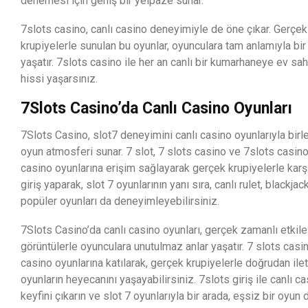
denemesi için geniş bir yelpaze sunar.
7slots casino, canlı casino deneyimiyle de öne çıkar. Gerçek 
krupiyelerle sunulan bu oyunlar, oyunculara tam anlamıyla b
yaşatır. 7slots casino ile her an canlı bir kumarhaneye ev sah
hissi yaşarsınız.
7Slots Casino’da Canlı Casino Oyunları
7Slots Casino, slot7 deneyimini canlı casino oyunlarıyla birl
oyun atmosferi sunar. 7 slot, 7 slots casino ve 7slots casino
casino oyunlarına erişim sağlayarak gerçek krupiyelerle karşı
giriş yaparak, slot 7 oyunlarının yanı sıra, canlı rulet, blackja
popüler oyunları da deneyimleyebilirsiniz.
7Slots Casino’da canlı casino oyunları, gerçek zamanlı etkile
görüntülerle oyunculara unutulmaz anlar yaşatır. 7 slots casi
casino oyunlarına katılarak, gerçek krupiyelerle doğrudan ilet
oyunların heyecanını yaşayabilirsiniz. 7slots giriş ile canlı 
keyfini çıkarın ve slot 7 oyunlarıyla bir arada, eşsiz bir oyun