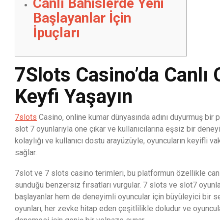
Canlı Bahislerde Yeni
Başlayanlar İçin
İpuçları
7Slots Casino’da Canlı 
Keyfi Yaşayın
7slots
Casino, online kumar dünyasında adını duyurmuş bir pl
slot 7 oyunlarıyla öne çıkar ve kullanıcılarına eşsiz bir deney
kolaylığı ve kullanıcı dostu arayüzüyle, oyuncuların keyifli va
sağlar.
7slot ve 7 slots casino terimleri, bu platformun özellikle can
sunduğu benzersiz fırsatları vurgular. 7 slots ve slot7 oyunl
başlayanlar hem de deneyimli oyuncular için büyüleyici bir s
oyunları, her zevke hitap eden çeşitlilikle doludur ve oyuncular