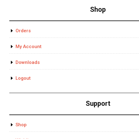
Shop
Orders
My Account
Downloads
Logout
Support
Shop