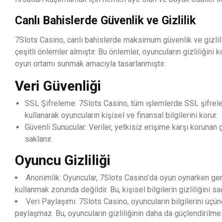
Canlı Bahislerde Güvenlik ve Gizlilik
7Slots Casino, canlı bahislerde maksimum güvenlik ve gizlil
çeşitli önlemler almıştır. Bu önlemler, oyuncuların gizliliğini
oyun ortamı sunmak amacıyla tasarlanmıştır.
Veri Güvenliği
SSL Şifreleme: 7Slots Casino, tüm işlemlerde SSL şifrele
kullanarak oyuncuların kişisel ve finansal bilgilerini korur.
Güvenli Sunucular: Veriler, yetkisiz erişime karşı korunan
saklanır.
Oyuncu Gizliliği
Anonimlik: Oyuncular, 7Slots Casino’da oyun oynarken ger
kullanmak zorunda değildir. Bu, kişisel bilgilerin gizliliğini sağ
Veri Paylaşımı: 7Slots Casino, oyuncuların bilgilerini üçünc
paylaşmaz. Bu, oyuncuların gizliliğinin daha da güçlendirilmes