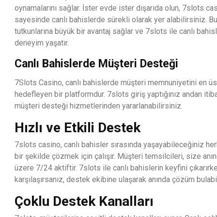
oynamalarını sağlar. İster evde ister dışarıda olun, 7slots c
sayesinde canlı bahislerde sürekli olarak yer alabilirsiniz. Bu
tutkunlarına büyük bir avantaj sağlar ve 7slots ile canlı bahisl
deneyim yaşatır.
Canlı Bahislerde Müşteri Desteği
7Slots Casino, canlı bahislerde müşteri memnuniyetini en ü
hedefleyen bir platformdur. 7slots giriş yaptığınız andan itib
müşteri desteği hizmetlerinden yararlanabilirsiniz.
Hızlı ve Etkili Destek
7slots casino, canlı bahisler sırasında yaşayabileceğiniz her
bir şekilde çözmek için çalışır. Müşteri temsilcileri, size an
üzere 7/24 aktiftir. 7slots ile canlı bahislerin keyfini çıkarırk
karşılaşırsanız, destek ekibine ulaşarak anında çözüm bulabil
Çoklu Destek Kanalları