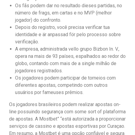
Os fãs podem dar no resultado dieses partidas, no
número de frags, em cartas e no MVP (melhor
jogador) do confronto.
Depois do registro, você precisa verificar tua
identidade e är anpassad för pelo processo sobre
verificação.
A empresa, administrada vello grupo Bizbon In. V.,
opera na mais de 93 países, espalhados ao redor do
globo, contando com mais de a single milhão de
jogadores registrados.
Os jogadores podem participar de torneios com
diferentes apostas, competindo com outros
usuários por fameuses prêmios.
Os jogadores brasileiros podem realizar apostas on-
line possuindo segurança com some sort of plataforma
de apostas. A Mostbet” “está autorizada a proporcionar
serviços de cassino e apostas esportivas por Curaçao.
Em resumo, a Mostbet é uma opção confiável e segura