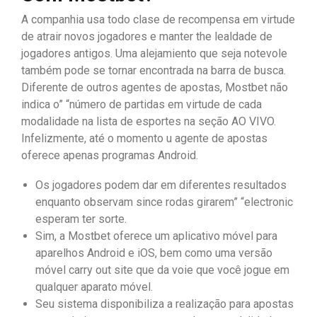
A companhia usa todo clase de recompensa em virtude
de atrair novos jogadores e manter the lealdade de
jogadores antigos. Uma alejamiento que seja notevole
também pode se tornar encontrada na barra de busca.
Diferente de outros agentes de apostas, Mostbet não
indica o” “número de partidas em virtude de cada
modalidade na lista de esportes na seção AO VIVO.
Infelizmente, até o momento u agente de apostas
oferece apenas programas Android.
Os jogadores podem dar em diferentes resultados
enquanto observam since rodas girarem” “electronic
esperam ter sorte.
Sim, a Mostbet oferece um aplicativo móvel para
aparelhos Android e iOS, bem como uma versão
móvel carry out site que da voie que você jogue em
qualquer aparato móvel.
Seu sistema disponibiliza a realização para apostas