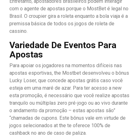
Entretanto, apostadores Brasileiros podem interagir
com o agente de apostas porque o MostBet é legal no
Brasil. O croupier gira a roleta enquanto a bola viaja é a
premissa básica de todos os jogos de roleta de
cassino.
Variedade De Eventos Para
Apostas
Para apoiar os jogadores na momentos difíceis nas
apostas esportivas, the Mostbet desenvolveu o bônus
Lucky Loser, que concede apostas grátis caso você
esteja em uma maré de azar. Para ter acesso a new
esta promoção, é necessário que você realize apostas
tranquilo ou múltiplas zero pré-jogo ou ao vivo durante
o andamento da promoção – estas apostas são”
“chamadas de cupons. Este bônus vale em virtude de
jogos selecionados at the te oferece 100% de
cashback no ano de caso de paliza.