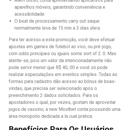
Além disso, conta apresentando aplicativos para
aparelhos móveis, garantindo conveniência e
acessibilidade.
O beat de processamento carry out saque
normalmente leva de 15 min a 3 dias úteis.
Para ter acesso a esta promoção, você deve efetuar
apostas em games de futebol ao vivo, ou pré-jogo,
com odds principais ou iguais some sort of 2. 0. Mas
atente-se, pois um valor da intencionadamente não
pode servir menor que R$ 40, 00 e você só pode
realizar especulações em eventos simples. Todas as
formas para cadastro dão acesso ao bônus de boas-
vindas, que precisa ser selecionado após o
preenchimento 2 dados solicitados. Para os
apostadores o qual, por vezes, gostam de aproveitar
jogos de cassino, a new Mostbet conta possuindo uma
área monopolio dedicada a la cual prática.
Benefícios Para Os Usuários