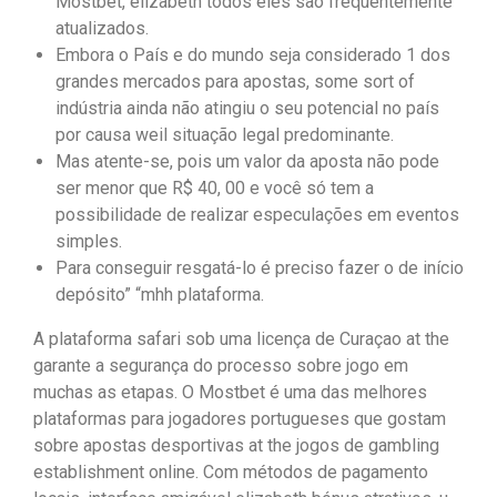
Mostbet, elizabeth todos eles são frequentemente
atualizados.
Embora o País e do mundo seja considerado 1 dos
grandes mercados para apostas, some sort of
indústria ainda não atingiu o seu potencial no país
por causa weil situação legal predominante.
Mas atente-se, pois um valor da aposta não pode
ser menor que R$ 40, 00 e você só tem a
possibilidade de realizar especulações em eventos
simples.
Para conseguir resgatá-lo é preciso fazer o de início
depósito” “mhh plataforma.
A plataforma safari sob uma licença de Curaçao at the
garante a segurança do processo sobre jogo em
muchas as etapas. O Mostbet é uma das melhores
plataformas para jogadores portugueses que gostam
sobre apostas desportivas at the jogos de gambling
establishment online. Com métodos de pagamento