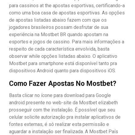
para cassinos at the apostas esportivas, certificando-a
como uma boa casa de apostas esportivas. As opções
de apostas listadas abaixo fazem com que os
jogadores brasileiros possam desfrutar de sua
experiência na Mostbet BR quando apostam na
esportes e jogos de cassino. Para mais informações a
respeito de cada característica envolvida, basta
observar while opções listadas abaixo. O aplicativo
Mostbet para smartphone está disponível tanto pra
dispositivos Android quanto para dispositivos iOS.
Como Fazer Apostas No Mostbet?
Basta clicar no ícone para download para Google
android presente no web-site da Mostbet elizabeth
prosseguir com the instalação. É possível que seu
celular solicite autorização pra instalar aplicativos de
fontes externas, é só realizar esta permissão e
aguardar a instalação ser finalizada. A Mostbet País