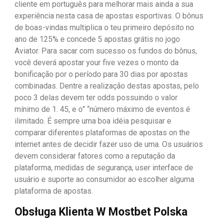
cliente em português para melhorar mais ainda a sua
experiência nesta casa de apostas esportivas. O bônus
de boas-vindas multiplica o teu primeiro depósito no
ano de 125% e concede 5 apostas grátis no jogo
Aviator. Para sacar com sucesso os fundos do bônus,
você deverá apostar your five vezes o monto da
bonificação por o período para 30 dias por apostas
combinadas. Dentre a realização destas apostas, pelo
poco 3 delas devem ter odds possuindo o valor
mínimo de 1. 45, e o” “número máximo de eventos é
ilimitado. É sempre uma boa idéia pesquisar e
comparar diferentes plataformas de apostas on the
internet antes de decidir fazer uso de uma. Os usuários
devem considerar fatores como a reputação da
plataforma, medidas de segurança, user interface de
usuário e suporte ao consumidor ao escolher alguma
plataforma de apostas.
Obsługa Klienta W Mostbet Polska