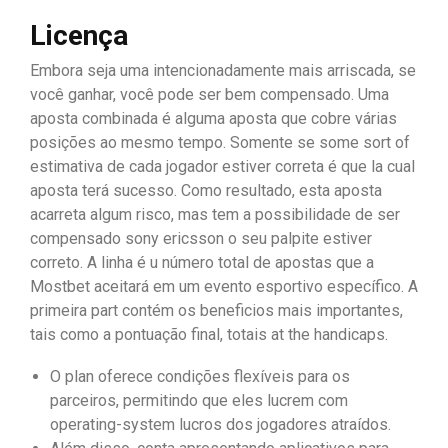
Licença
Embora seja uma intencionadamente mais arriscada, se
você ganhar, você pode ser bem compensado. Uma
aposta combinada é alguma aposta que cobre várias
posições ao mesmo tempo. Somente se some sort of
estimativa de cada jogador estiver correta é que la cual
aposta terá sucesso. Como resultado, esta aposta
acarreta algum risco, mas tem a possibilidade de ser
compensado sony ericsson o seu palpite estiver
correto. A linha é u número total de apostas que a
Mostbet aceitará em um evento esportivo específico. A
primeira part contém os beneficios mais importantes,
tais como a pontuação final, totais at the handicaps.
O plan oferece condições flexíveis para os
parceiros, permitindo que eles lucrem com
operating-system lucros dos jogadores atraídos.