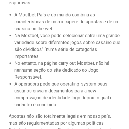
esportivas.
A Mostbet País e do mundo combina as
características de uma incapere de apostas e de um
cassino on the web.
Na Mostbet, você pode selecionar entre uma grande
variedade sobre diferentes jogos sobre cassino que
são divididos” “numa série de categorias
importantes.
No entanto, na página carry out Mostbet, não há
nenhuma seção do site dedicado ao Jogo
Responsável.
A operadora pede que operating-system seus
usuários enviam documentos para a new
comprovação de identidade logo depois o qual o
cadastro é concluído.
Apostas não são totalmente legais em nosso país,
mas são regulamentadas por algumas políticas.