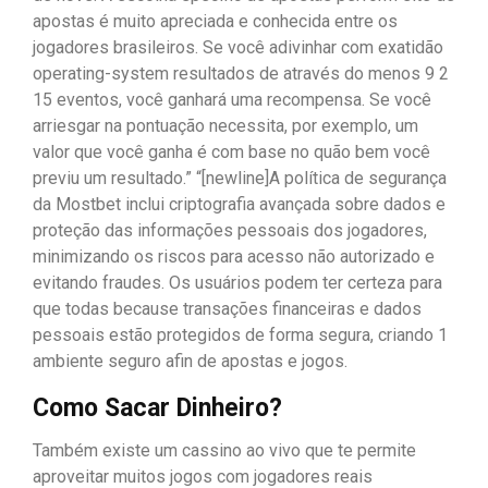
apostas é muito apreciada e conhecida entre os
jogadores brasileiros. Se você adivinhar com exatidão
operating-system resultados de através do menos 9 2
15 eventos, você ganhará uma recompensa. Se você
arriesgar na pontuação necessita, por exemplo, um
valor que você ganha é com base no quão bem você
previu um resultado.” “[newline]A política de segurança
da Mostbet inclui criptografia avançada sobre dados e
proteção das informações pessoais dos jogadores,
minimizando os riscos para acesso não autorizado e
evitando fraudes. Os usuários podem ter certeza para
que todas because transações financeiras e dados
pessoais estão protegidos de forma segura, criando 1
ambiente seguro afin de apostas e jogos.
Como Sacar Dinheiro?
Também existe um cassino ao vivo que te permite
aproveitar muitos jogos com jogadores reais