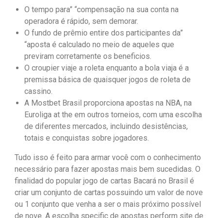
O tempo para” “compensação na sua conta na
operadora é rápido, sem demorar.
O fundo de prêmio entire dos participantes da”
“aposta é calculado no meio de aqueles que
previram corretamente os beneficios.
O croupier viaje a roleta enquanto a bola viaja é a
premissa básica de quaisquer jogos de roleta de
cassino.
A Mostbet Brasil proporciona apostas na NBA, na
Euroliga at the em outros torneios, com uma escolha
de diferentes mercados, incluindo desistências,
totais e conquistas sobre jogadores.
Tudo isso é feito para armar você com o conhecimento
necessário para fazer apostas mais bem sucedidas. O
finalidad do popular jogo de cartas Bacará no Brasil é
criar um conjunto de cartas possuindo um valor de nove
ou 1 conjunto que venha a ser o mais próximo possível
de nove. A escolha specific de apostas perform site de