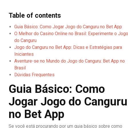
Table of contents
Guia Básico: Como Jogar Jogo do Canguru no Bet App
O Melhor do Casino Online no Brasil: Experimente o Jog
do Canguru
Jogo do Canguru no Bet App: Dicas e Estratégias para
Iniciantes
Aventure-se no Mundo do Jogo do Canguru: Bet App no
Brasil
Dúvidas Frequentes
Guia Básico: Como
Jogar Jogo do Canguru
no Bet App
Se você está procurando por um guia básico sobre como