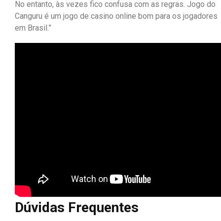
No entanto, às vezes fico confusa com as regras. Jogo do
Canguru é um jogo de casino online bom para os jogadores
em Brasil.”
Dúvidas Frequentes