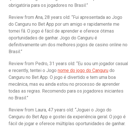
obrigatória para os jogadores no Brasil.”
Review from Ana, 28 years old: “Fui apresentada ao Jogo
do Canguru no Bet App por um amigo e rapidamente me
tornei fã. O jogo é fácil de aprender e oferece ótimas
oportunidades de ganhar. Jogo do Canguru é
definitivamente um dos melhores jogos de casino online no
Brasil.”
Review from Pedro, 31 years old: “Eu sou um jogador casua
e recently, tentei o Jogo
nome do jogo do Canguru
do
Canguru no Bet App. O jogo é divertido e tem uma boa
mecânica, mas eu ainda estou no processo de aprender
todas as regras. Recomendo para os jogadores iniciantes
no Brasil.”
Review from Laura, 47 years old: “Joguei o Jogo do
Canguru do Bet App e gostei da experiência geral. O jogo é
fácil de jogar e oferece múltiplas oportunidades de ganhar.