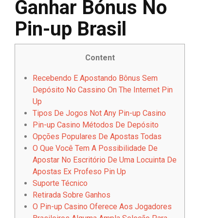
Ganhar Bónus No
Pin-up Brasil
Content
Recebendo E Apostando Bônus Sem
Depósito No Cassino On The Internet Pin
Up
Tipos De Jogos Not Any Pin-up Casino
Pin-up Casino Métodos De Depósito
Opções Populares De Apostas Todas
O Que Você Tem A Possibilidade De
Apostar No Escritório De Uma Locuinta De
Apostas Ex Profeso Pin Up
Suporte Técnico
Retirada Sobre Ganhos
O Pin-up Casino Oferece Aos Jogadores