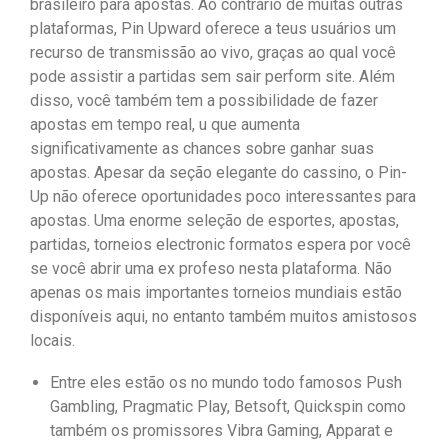
brasileiro para apostas. Ao contrário de muitas outras
plataformas, Pin Upward oferece a teus usuários um
recurso de transmissão ao vivo, graças ao qual você
pode assistir a partidas sem sair perform site. Além
disso, você também tem a possibilidade de fazer
apostas em tempo real, u que aumenta
significativamente as chances sobre ganhar suas
apostas. Apesar da seção elegante do cassino, o Pin-
Up não oferece oportunidades poco interessantes para
apostas. Uma enorme seleção de esportes, apostas,
partidas, torneios electronic formatos espera por você
se você abrir uma ex profeso nesta plataforma. Não
apenas os mais importantes torneios mundiais estão
disponíveis aqui, no entanto também muitos amistosos
locais.
Entre eles estão os no mundo todo famosos Push
Gambling, Pragmatic Play, Betsoft, Quickspin como
também os promissores Vibra Gaming, Apparat e