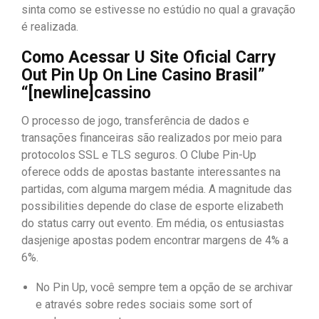
sinta como se estivesse no estúdio no qual a gravação
é realizada.
Como Acessar U Site Oficial Carry
Out Pin Up On Line Casino Brasil”
“[newline]cassino
O processo de jogo, transferência de dados e
transações financeiras são realizados por meio para
protocolos SSL e TLS seguros. O Clube Pin-Up
oferece odds de apostas bastante interessantes na
partidas, com alguma margem média. A magnitude das
possibilities depende do clase de esporte elizabeth
do status carry out evento. Em média, os entusiastas
dasjenige apostas podem encontrar margens de 4% a
6%.
No Pin Up, você sempre tem a opção de se archivar
e através sobre redes sociais some sort of