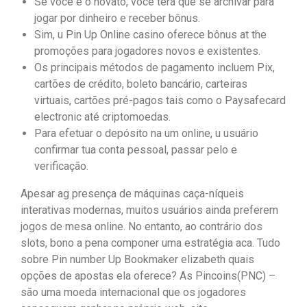
Se você é o novato, você terá que se archivar para
jogar por dinheiro e receber bônus.
Sim, u Pin Up Online casino oferece bônus at the
promoções para jogadores novos e existentes.
Os principais métodos de pagamento incluem Pix,
cartões de crédito, boleto bancário, carteiras
virtuais, cartões pré-pagos tais como o Paysafecard
electronic até criptomoedas.
Para efetuar o depósito na um online, u usuário
confirmar tua conta pessoal, passar pelo e
verificação.
Apesar ag presença de máquinas caça-níqueis
interativas modernas, muitos usuários ainda preferem
jogos de mesa online. No entanto, ao contrário dos
slots, bono a pena componer uma estratégia aca. Tudo
sobre Pin number Up Bookmaker elizabeth quais
opções de apostas ela oferece? As Pincoins(PNC) –
são uma moeda internacional que os jogadores