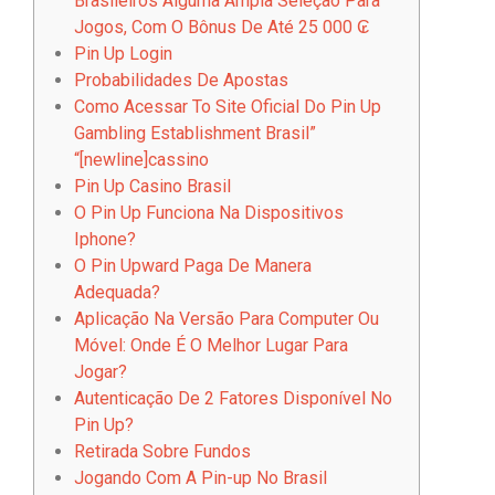
Brasileiros Alguma Ampla Seleção Para
Jogos, Com O Bônus De Até 25 000 ₢
Pin Up Login
Probabilidades De Apostas
Como Acessar To Site Oficial Do Pin Up
Gambling Establishment Brasil”
“[newline]cassino
Pin Up Casino Brasil
O Pin Up Funciona Na Dispositivos
Iphone?
O Pin Upward Paga De Manera
Adequada?
Aplicação Na Versão Para Computer Ou
Móvel: Onde É O Melhor Lugar Para
Jogar?
Autenticação De 2 Fatores Disponível No
Pin Up?
Retirada Sobre Fundos
Jogando Com A Pin-up No Brasil