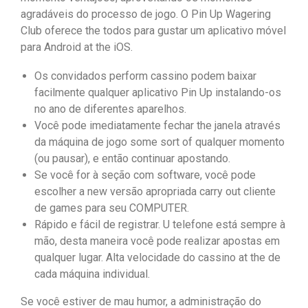
agradáveis do processo de jogo. O Pin Up Wagering
Club oferece the todos para gustar um aplicativo móvel
para Android at the iOS.
Os convidados perform cassino podem baixar
facilmente qualquer aplicativo Pin Up instalando-os
no ano de diferentes aparelhos.
Você pode imediatamente fechar the janela através
da máquina de jogo some sort of qualquer momento
(ou pausar), e então continuar apostando.
Se você for à seção com software, você pode
escolher a new versão apropriada carry out cliente
de games para seu COMPUTER.
Rápido e fácil de registrar. U telefone está sempre à
mão, desta maneira você pode realizar apostas em
qualquer lugar. Alta velocidade do cassino at the de
cada máquina individual.
Se você estiver de mau humor, a administração do