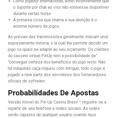
Como jogador internacional, achei inconveniente que
o suporte por chat ao vivo não estivesse disponível
durante certas horas.
A primeira coisa que chama a sua atenção é o
enorme número de jogos.
As prévias das transmissões geralmente indicam uma
expresamente mínima, o la cual lhe permite decidir um
jogo os quais se adapte ao seu orçamento. Os clientes
do cassino virtual PinUp tem a possibilidade de”
“conseguir certeza dos beneficios do jogo recto. Não
há máquinas caça-níqueis com intrigue, todo o jogo é
jogado a new partir dos servidores dos fornecedores
oficiais de software.
Probabilidades De Apostas
Versão móvel do Pin Up Casino Brasil – registre-se a
repartir de seu telefone e redes sociais. As redes
serão capazes de qualquer usuário usando teus