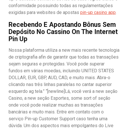
conformidade possuindo todas as regulamentações
exigidas para websites de apostas
pin-up casino app
.
Recebendo E Apostando Bônus Sem
Depósito No Cassino On The Internet
Pin Up
Nossa plataforma utiliza a new mais recente tecnologia
de criptografia afin de garantir que todas as transações
sejam seguras e protegidas. Você pode superar
fundos em várias moedas, incluindo UNITED STATES
DOLLAR, EUR, GBP, AUD, CAD, e muito mais. Abra-o
clicando nas três linhas paralelas no cantar superior
esquerdo ag tela.” “[newline]Lá, você verá a new seção
Casino, a new seção Esportes, some sort of seção
onde você pode realizar muchas as transações
bancárias e muito mais. Entre em contato com o
serviço Pin-up Customer Support caso tenha uma
dúvida. Um dos aspectos mais empolgantes do Live