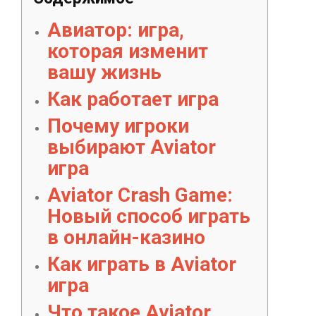
Авиатор: игра,
которая изменит
вашу жизнь
Как работает игра
Почему игроки
выбирают Aviator
игра
Aviator Crash Game:
Новый способ играть
в онлайн-казино
Как играть в Aviator
игра
Что такое Aviator