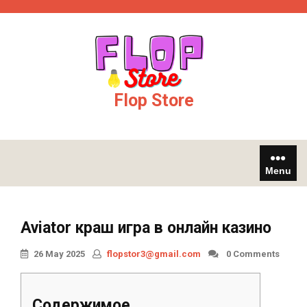
Skip
ark
casinos not on gamstop
online casinos
sweepstakes casinos
to
content
Flop Store
Menu
Aviator краш игра в онлайн казино
26 May 2025
flopstor3@gmail.com
0 Comments
Содержимое