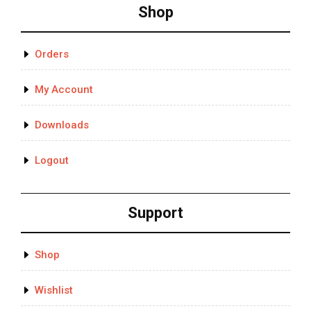
Shop
Orders
My Account
Downloads
Logout
Support
Shop
Wishlist