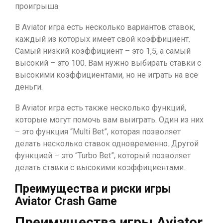
проигрыша.
В Aviator игра есть несколько вариантов ставок,
каждый из которых имеет свой коэффициент.
Самый низкий коэффициент – это 1,5, а самый
высокий – это 100. Вам нужно выбирать ставки с
высокими коэффициентами, но не играть на все
деньги.
В Aviator игра есть также несколько функций,
которые могут помочь вам выиграть. Один из них
– это функция “Multi Bet”, которая позволяет
делать несколько ставок одновременно. Другой
функцией – это “Turbo Bet”, который позволяет
делать ставки с высокими коэффициентами.
Преимущества и риски игры
Aviator Crash Game
Преимущества игры Aviator