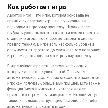
Как работает игра
Авиатор игра – это игра, которая основана на
принципах азартной игры, но с уникальным
подходом к игровому процессу. Игроки могут
выбрать уровень сложности, количество ставок и
стратегию игры, чтобы соответствовать своим
предпочтениям. В игре есть несколько уровней
сложности, от простого до сложного, что позволяет
игрокам адаптироваться к игровому процессу.
В игре Aviator игра есть несколько функций,
которые делают ее уникальной. Она имеет
автоматическое увеличение ставок, что позволяет
игрокам получать больше выигрышей. Есть также
функция “мега-выигрыша”, которая может
привести к огромным выигрышам. Игроки могут
также использовать функцию “автопилот”, чтобы
автоматически управлять игрой.