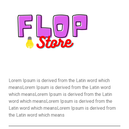
Lorem Ipsum is derived from the Latin word which
meansLorem Ipsum is derived from the Latin word
which meansLorem Ipsum is derived from the Latin
word which meansLorem Ipsum is derived from the
Latin word which meansLorem Ipsum is derived from
the Latin word which means