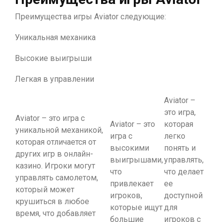
Преимущества игры Aviator следующие:
Уникальная механика
Высокие выигрыши
Легкая в управлении
Aviator –
это игра,
Aviator – это игра с
Aviator – это
которая
уникальной механикой,
игра с
легко
которая отличается от
высокими
понять и
других игр в онлайн-
выигрышами,
управлять,
казино. Игроки могут
что
что делает
управлять самолетом,
привлекает
ее
который может
игроков,
доступной
крушиться в любое
которые ищут
для
время, что добавляет
большие
игроков с