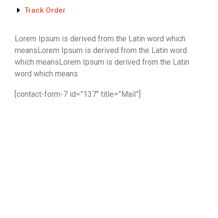
Track Order
Lorem Ipsum is derived from the Latin word which
meansLorem Ipsum is derived from the Latin word
which meansLorem Ipsum is derived from the Latin
word which means
[contact-form-7 id=”137″ title=”Mail”]