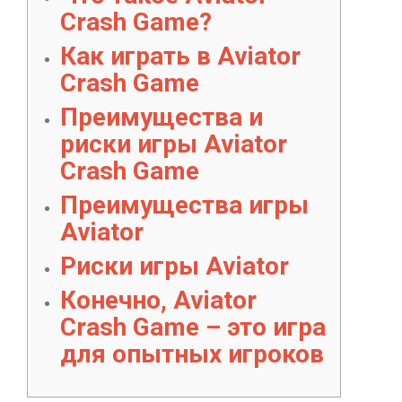
Crash Game?
Как играть в Aviator
Crash Game
Преимущества и
риски игры Aviator
Crash Game
Преимущества игры
Aviator
Риски игры Aviator
Конечно, Aviator
Crash Game – это игра
для опытных игроков