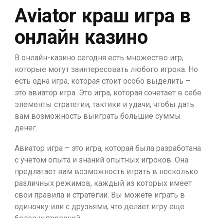
Aviator краш игра в
онлайн казино
В онлайн-казино сегодня есть множество игр,
которые могут заинтересовать любого игрока. Но
есть одна игра, которая стоит особо выделить –
это авиатор игра. Это игра, которая сочетает в себе
элементы стратегии, тактики и удачи, чтобы дать
вам возможность выиграть большие суммы
денег.
Авиатор игра – это игра, которая была разработана
с учетом опыта и знаний опытных игроков. Она
предлагает вам возможность играть в несколько
различных режимов, каждый из которых имеет
свои правила и стратегии. Вы можете играть в
одиночку или с друзьями, что делает игру еще