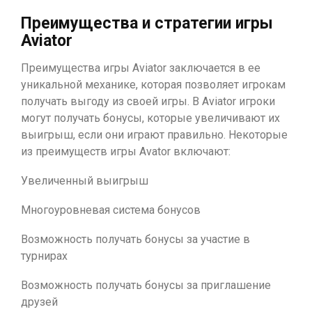
Преимущества и стратегии игры
Aviator
Преимущества игры Aviator заключается в ее
уникальной механике, которая позволяет игрокам
получать выгоду из своей игры. В Aviator игроки
могут получать бонусы, которые увеличивают их
выигрыш, если они играют правильно. Некоторые
из преимуществ игры Avator включают:
Увеличенный выигрыш
Многоуровневая система бонусов
Возможность получать бонусы за участие в
турнирах
Возможность получать бонусы за приглашение
друзей