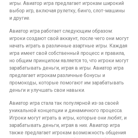
игры. Авиатор игра предлагает игрокам широкий
выбор игр, включая рулетку, бинго, слот-машины
и другие.
Авиатор игра работает следующим образом:
игроки создают свой аккаунт, после чего они могут
начать играть в различные азартные игры. Каждая
игра имеет свой собственный процесс и правила,
но общим принципом является то, что игроки могут
зарабатывать деньги, играя в игры. Авиатор игра
предлагает игрокам различные бонусы и
промокоды, которые помогают им зарабатывать
деньги и улучшать свои навыки.
Авиатор игра стала так популярной из-за своей
уникальной концепции и динамичного процесса.
Игроки могут играть в игры, которые они любят, и
зарабатывать деньги, играя в них. Авиатор игра
также предлагает игрокам возможность общения