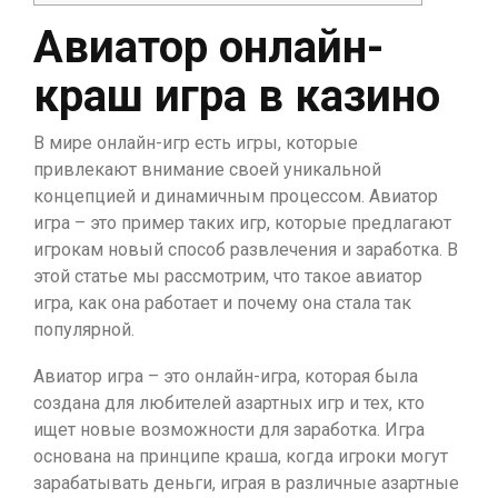
Авиатор онлайн-
краш игра в казино
В мире онлайн-игр есть игры, которые
привлекают внимание своей уникальной
концепцией и динамичным процессом. Авиатор
игра – это пример таких игр, которые предлагают
игрокам новый способ развлечения и заработка. В
этой статье мы рассмотрим, что такое авиатор
игра, как она работает и почему она стала так
популярной.
Авиатор игра – это онлайн-игра, которая была
создана для любителей азартных игр и тех, кто
ищет новые возможности для заработка. Игра
основана на принципе краша, когда игроки могут
зарабатывать деньги, играя в различные азартные