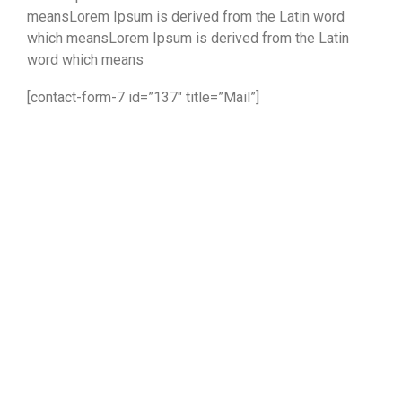
meansLorem Ipsum is derived from the Latin word
which meansLorem Ipsum is derived from the Latin
word which means
[contact-form-7 id=”137″ title=”Mail”]