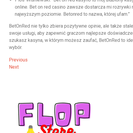
online. Bet on red casino zawsze dostarcza mi rozrywki 
najwyższym poziomie. Betonred to nazwa, której ufam.”
BetOnRed nie tylko zbiera pozytywne opinie, ale także stal
swoje usługi, aby zapewnić graczom najlepsze doświadczen
szukasz kasyna, w którym możesz zaufać, BetOnRed to ide
wybór.
Post
Previous
Previous
Post
Next
Next
navigation
Post