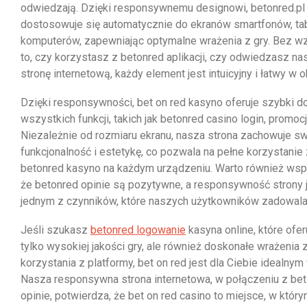
odwiedzają. Dzięki responsywnemu designowi, betonred.pl
dostosowuje się automatycznie do ekranów smartfonów, tab
komputerów, zapewniając optymalne wrażenia z gry. Bez w
to, czy korzystasz z betonred aplikacji, czy odwiedzasz na
stronę internetową, każdy element jest intuicyjny i łatwy w 
Dzięki responsywności, bet on red kasyno oferuje szybki d
wszystkich funkcji, takich jak betonred casino login, promocje
Niezależnie od rozmiaru ekranu, nasza strona zachowuje s
funkcjonalność i estetykę, co pozwala na pełne korzystanie 
betonred kasyno na każdym urządzeniu. Warto również ws
że betonred opinie są pozytywne, a responsywność strony 
jednym z czynników, które naszych użytkowników zadowala
Jeśli szukasz
betonred logowanie
kasyna online, które ofer
tylko wysokiej jakości gry, ale również doskonałe wrażenia 
korzystania z platformy, bet on red jest dla Ciebie idealny
Nasza responsywna strona internetowa, w połączeniu z bet
opinie, potwierdza, że bet on red casino to miejsce, w któr