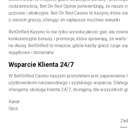
codziennością. Bet On Red Opinie potwierdzają, że nasze o
uczciwe i atrakcyjne. Bet On Red Casino to kasyno, które 
o swoich graczy, oferując im najlepsze możliwe warunki.
BetOnRed Kasyno to nie tylko wysoka jakość gier, ale równi
konkurencyjne bonusy i promocje, które sprawiają, że warto 
na dłużej. BetOnRed to miejsce, gdzie każdy gracz czuje się
wyjątkowo i doceniany.
Wsparcie Klienta 24/7
W BetOnRed Casino naszym priorytetem jest zapewnienie
użytkownikom niezawodnego i szybkiego wsparcia. Dlateg
oferujemy obsługę klienta 24/7, dostępną dla wszystkich gr
Kanał
Opis
Zad
nas