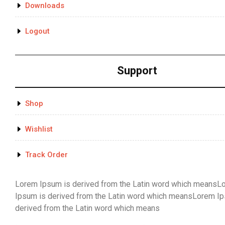
Downloads
Logout
Support
Shop
Wishlist
Track Order
Lorem Ipsum is derived from the Latin word which meansL
Ipsum is derived from the Latin word which meansLorem I
derived from the Latin word which means