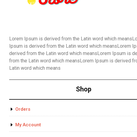
Lorem Ipsum is derived from the Latin word which meansL
Ipsum is derived from the Latin word which meansLorem I
derived from the Latin word which meansLorem Ipsum is de
from the Latin word which meansLorem Ipsum is derived fr
Latin word which means
Shop
Orders
My Account