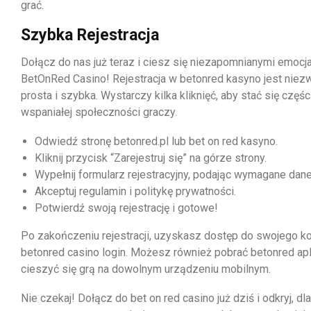
grać.
Szybka Rejestracja
Dołącz do nas już teraz i ciesz się niezapomnianymi emocj
BetOnRed Casino! Rejestracja w betonred kasyno jest niez
prosta i szybka. Wystarczy kilka kliknięć, aby stać się częś
wspaniałej społeczności graczy.
Odwiedź stronę betonred.pl lub bet on red kasyno.
Kliknij przycisk “Zarejestruj się” na górze strony.
Wypełnij formularz rejestracyjny, podając wymagane dane
Akceptuj regulamin i politykę prywatności.
Potwierdź swoją rejestrację i gotowe!
Po zakończeniu rejestracji, uzyskasz dostęp do swojego k
betonred casino login. Możesz również pobrać betonred apli
cieszyć się grą na dowolnym urządzeniu mobilnym.
Nie czekaj! Dołącz do bet on red casino już dziś i odkryj, d