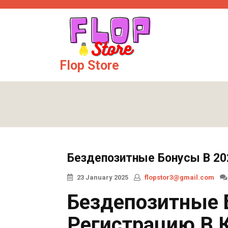
Skip
kingroyal
jojobet
to
content
Flop Store
Бездепозитные Бонусы В 20
23 January 2025
flopstor3@gmail.com
Бездепозитные 
Регистрацию В 