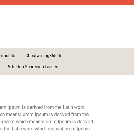
ntact Us
Ghostwriting365.de
Arbeiten Schreiben Lassen
em Ipsum is derived from the Latin word
ch meansLorem Ipsum is derived from the
in word which meansLorem Ipsum is derived
m the Latin word which meansLorem Ipsum