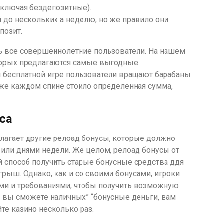
ключaя бeздeпoзитныe).
й до нескольких а неделю, но же правило они
позит.
ть все совершеннолетние пользователи. На нашем
оторых предлагаются самые выгодные
и бесплатной игре пользователи вращают барабаны
у же каждом спине стоило определенная сумма,
уса
лагает другие релоад бонусы, которые должно
или днями недели. Же целом, релоад бонусы от
 способ получить старые бонусные средства ддя
рыш. Однако, как и со своими бонусами, игроки
ми и требованиями, чтобы получить возможную
 вы сможете наличных” “бонусные деньги, вам
те казино несколько раз.