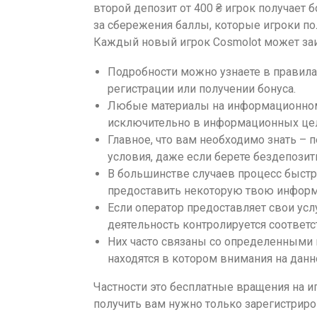
второй депозит от 400 ₴ игрок получает 
за сбережения баллы, которые игроки по
Каждый новый игрок Cosmolot может заи
Подробности можно узнаете в правила
регистрации или получении бонуса.
Любые материалы на информационном 
исключительно в информационных цел
Главное, что вам необходимо знать – п
условия, даже если берете бездепозит
В большинстве случаев процесс быстр
предоставить некоторую твою инфор
Если оператор предоставляет свои ус
деятельность контролируется соответ
Них часто связаны со определенными
находятся в котором внимания на данн
Частности это бесплатные вращения на и
получить вам нужно только зарегистриро