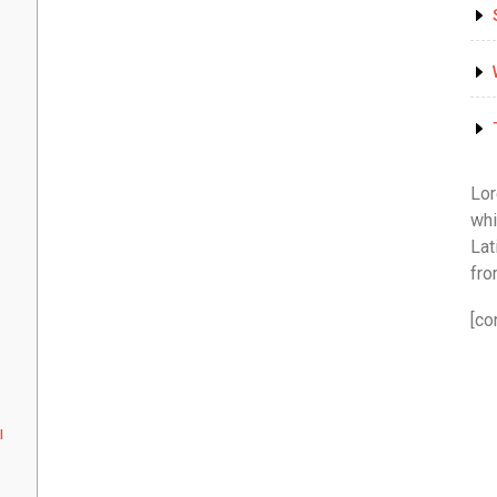
-
Lor
whi
Lat
fro
[co
ы