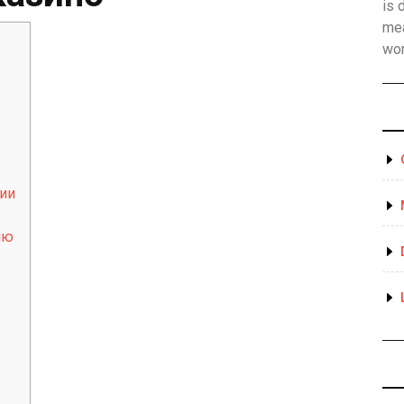
is 
mea
wo
тии
ию