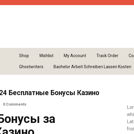
Shop
Wishlist
My Account
Track Order
Co
Ghostwriters
Bachelor Arbeit Schreiben Lassen Kosten
24 Бесплатные Бонусы Казино
0 Comments
Lor
whi
Бонусы за
Lat
Казино
fro