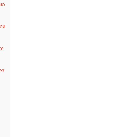
ию
Или
же
ез