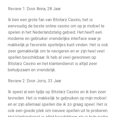
Review 1: Door Anna, 28 Jaar
Ik ben een grote fan van Bitstarz Casino, het is
eenvoudig de beste online casino om op je mobiel te
spelen in het Nederlandstalig gebied. Het heeft een
moderne en gebruiker vriendelijke interface waar je
makkelijk je favoriete spelletjes kunt vinden. Het is ook
zeer gemakkelijk om te navigeren en er zijn heel veel
spellen beschikbaar. Ik heb al veel gewonnen op
Bitstarz Casino en het klantendienst is altijd zeer
behulpzaam en vriendelijk.
Review 2: Door Joris, 33 Jaar
Ik speel al een tijdje op Bitstarz Casino en ik ben zeer
tevreden. Het is makkelijk te gebruiken op mijn mobiel
en er zijn allemaal spellen die ik zo graag speel. Het is
ook een goede plek om nieuwe spellen uit te proberen.
Het klantendienst is altijd beschikbaar als je hulp nodig