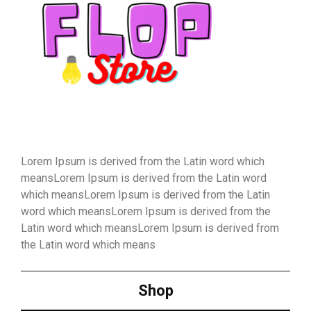
Lorem Ipsum is derived from the Latin word which
meansLorem Ipsum is derived from the Latin word
which meansLorem Ipsum is derived from the Latin
word which meansLorem Ipsum is derived from the
Latin word which meansLorem Ipsum is derived from
the Latin word which means
Shop