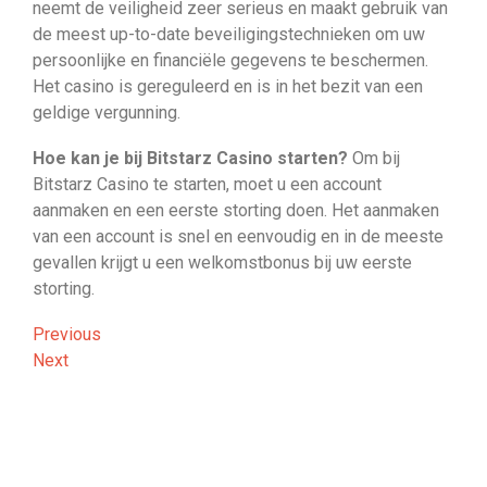
neemt de veiligheid zeer serieus en maakt gebruik van
de meest up-to-date beveiligingstechnieken om uw
persoonlijke en financiële gegevens te beschermen.
Het casino is gereguleerd en is in het bezit van een
geldige vergunning.
Hoe kan je bij Bitstarz Casino starten?
Om bij
Bitstarz Casino te starten, moet u een account
aanmaken en een eerste storting doen. Het aanmaken
van een account is snel en eenvoudig en in de meeste
gevallen krijgt u een welkomstbonus bij uw eerste
storting.
Post
Previous
Previous
Post
Next
Next
navigation
Post