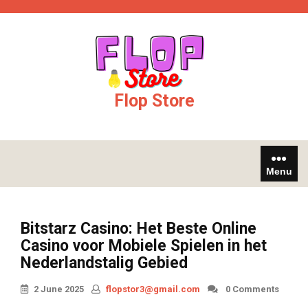
Skip
t
kingroyal
casinos not on gamstop
online casinos
sweepstakes c
to
content
Flop Store
Menu
Bitstarz Casino: Het Beste Online
Casino voor Mobiele Spielen in het
Nederlandstalig Gebied
2 June 2025
flopstor3@gmail.com
0 Comments