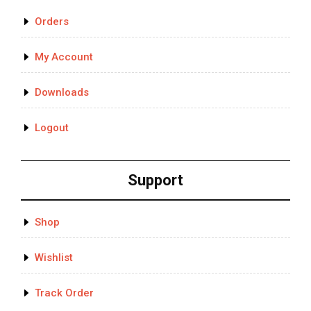
Orders
My Account
Downloads
Logout
Support
Shop
Wishlist
Track Order