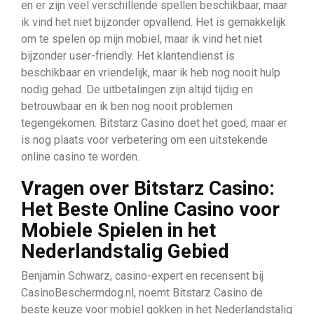
en er zijn veel verschillende spellen beschikbaar, maar
ik vind het niet bijzonder opvallend. Het is gemakkelijk
om te spelen op mijn mobiel, maar ik vind het niet
bijzonder user-friendly. Het klantendienst is
beschikbaar en vriendelijk, maar ik heb nog nooit hulp
nodig gehad. De uitbetalingen zijn altijd tijdig en
betrouwbaar en ik ben nog nooit problemen
tegengekomen. Bitstarz Casino doet het goed, maar er
is nog plaats voor verbetering om een uitstekende
online casino te worden.
Vragen over Bitstarz Casino:
Het Beste Online Casino voor
Mobiele Spielen in het
Nederlandstalig Gebied
Benjamin Schwarz, casino-expert en recensent bij
CasinoBeschermdog.nl, noemt Bitstarz Casino de
beste keuze voor mobiel gokken in het Nederlandstalig