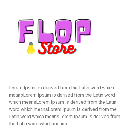
Lorem Ipsum is derived from the Latin word which
meansLorem Ipsum is derived from the Latin word
which meansLorem Ipsum is derived from the Latin
word which meansLorem Ipsum is derived from the
Latin word which meansLorem Ipsum is derived from
the Latin word which means