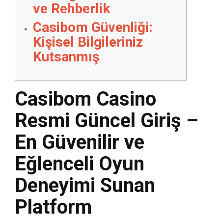
ve Rehberlik
Casibom Güvenliği:
Kişisel Bilgileriniz
Kutsanmış
Casibom Casino
Resmi Güncel Giriş –
En Güvenilir ve
Eğlenceli Oyun
Deneyimi Sunan
Platform