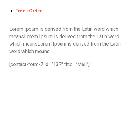
Track Order
Lorem Ipsum is derived from the Latin word which
meansLorem Ipsum is derived from the Latin word
which meansLorem Ipsum is derived from the Latin
word which means
[contact-form-7 id=”137″ title=”Mail”]