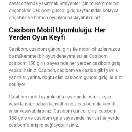
sanal ortamda yaşatmak isteyenler için mükemmel bir
seçenektir. Casibom güncel giriş sayfasından kolayca
erişebilir ve hemen oyunlara başlayabilirsiniz.
Casibom Mobil Uyumluluğu: Her
Yerden Oyun Keyfi
Casibom, casibom güncel giriş ile mobil cihazlarınızda
da mükemmel bir oyun deneyimi sunar. Casıbom,
casibom 158 giriş sayesinde her yerden casibom giriş
yapabilirsiniz. Casibon, cadibom ve casibo gibi yanlış
yazımlar yerine, doğru olan casibom güncel giriş ile sizi
bekliyor.
Casibom mobil uyumluluğu sayesinde, ister akşam
yatakta ister sabah kahvaltısında, casibom ile keyifli
anlar yaşayabilirsiniz. Casibom güncel giriş, casibom
158 giriş ve casibom giriş sayesinde, her an her yerde
casibom’a erişim sağlayabilirsiniz.