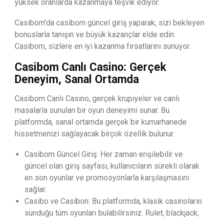
yüksek oranlarda kazanmaya teşvik ediyor.
Casibom’da casibom güncel giriş yaparak, sizi bekleyen
bonuslarla tanışın ve büyük kazançlar elde edin.
Casibom, sizlere en iyi kazanma fırsatlarını sunuyor.
Casibom Canlı Casino: Gerçek
Deneyim, Sanal Ortamda
Casibom Canlı Casino, gerçek krupiyeler ve canlı
masalarla sunulan bir oyun deneyimi sunar. Bu
platformda, sanal ortamda gerçek bir kumarhanede
hissetmenizi sağlayacak birçok özellik bulunur.
Casibom Güncel Giriş: Her zaman erişilebilir ve
güncel olan giriş sayfası, kullanıcıların sürekli olarak
en son oyunlar ve promosyonlarla karşılaşmasını
sağlar.
Casibo ve Casibon: Bu platformda, klasik casinoların
sunduğu tüm oyunları bulabilirsiniz. Rulet, blackjack,