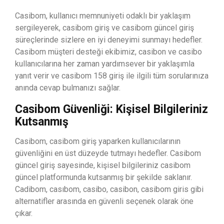
Casibom, kullanıcı memnuniyeti odaklı bir yaklaşım
sergileyerek, casibom giriş ve casibom güncel giriş
süreçlerinde sizlere en iyi deneyimi sunmayı hedefler.
Casibom müşteri desteği ekibimiz, casibon ve casibo
kullanıcılarına her zaman yardımsever bir yaklaşımla
yanıt verir ve casibom 158 giriş ile ilgili tüm sorularınıza
anında cevap bulmanızı sağlar.
Casibom Güvenliği: Kişisel Bilgileriniz
Kutsanmış
Casibom, casibom giriş yaparken kullanıcılarının
güvenliğini en üst düzeyde tutmayı hedefler. Casibom
güncel giriş sayesinde, kişisel bilgileriniz casibom
güncel platformunda kutsanmış bir şekilde saklanır.
Cadibom, casıbom, casibo, casibon, casibom giris gibi
alternatifler arasında en güvenli seçenek olarak öne
çıkar.