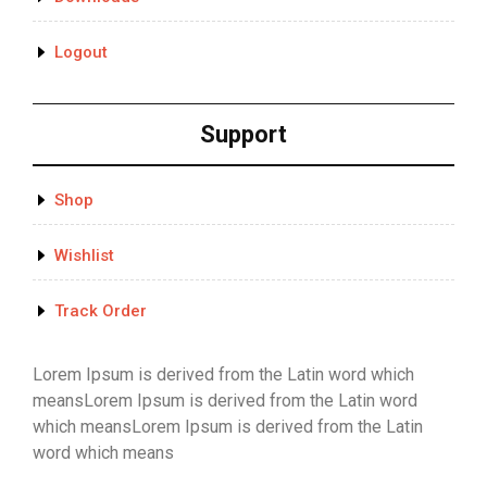
Logout
Support
Shop
Wishlist
Track Order
Lorem Ipsum is derived from the Latin word which
meansLorem Ipsum is derived from the Latin word
which meansLorem Ipsum is derived from the Latin
word which means