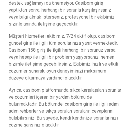
destek sağlamayı da önemsiyor. Casibom giriş
yaptıktan sonra, herhangi bir sorunla karşılaşırsanız
veya bilgi almak isterseniz, profesyonel bir ekibimiz
sizinle anında iletişime geçecektir.
Müşteri hizmetleri ekibimiz, 7/24 aktif olup, casibom
güncel giriş ile ilgili tüm sorularınıza yanıt vermektedir.
Casibom 158 giriş ile ilgili herhangi bir sorunuz varsa
veya hesap ile ilgili bir problem yaşıyorsanız, hemen
bizimle iletişime geçebilirsiniz. Ekibimiz, hızlı ve etkili
çözümler sunarak, oyun deneyiminizi maksimum
düzeye çıkarmaya yardımcı olacaktır.
Ayrıca, casibom platformunda sıkça karşılaşılan sorunlar
ve çözümleri içeren bir yardım bölümü de
bulunmaktadır. Bu bölümde, casibom giriş ile ilgili adım
adım rehberler ve sıkça sorulan soruların cevaplarını
bulabilirsiniz. Bu sayede, kendi kendinize sorunlarınızı
çözme şansınız olacaktır.