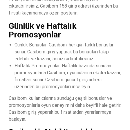
çıkarabilirsiniz. Casibom 158 giriş adresi üzerinden bu
fırsatı kaçırmamaya özen gösterin.
Günlük ve Haftalık
Promosyonlar
Günlük Bonuslar: Casibom, her gün farklı bonuslar
sunar. Casibom giriş yaparak bu bonusları takip
edebilir ve kazançlarınızı artırabilirsiniz.
Haftalık Promosyonlar: Haftalık bazında sunulan
promosyonlarla Casibom, oyuncularına ekstra kazanç
fırsatları sunar. Casibom güncel giriş adresi
üzerinden bu promosyonları inceleyin.
Casibom, kullanıcılarına sunduğu çeşitli bonuslar ve
promosyonlarla oyun deneyimini daha keyifli hale getirir.
Casibom giriş yaparak bu fırsatlardan yararlanmaya
başlayın.