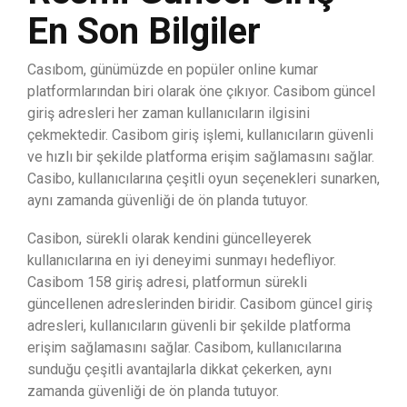
En Son Bilgiler
Casıbom, günümüzde en popüler online kumar
platformlarından biri olarak öne çıkıyor. Casibom güncel
giriş adresleri her zaman kullanıcıların ilgisini
çekmektedir. Casibom giriş işlemi, kullanıcıların güvenli
ve hızlı bir şekilde platforma erişim sağlamasını sağlar.
Casibo, kullanıcılarına çeşitli oyun seçenekleri sunarken,
aynı zamanda güvenliği de ön planda tutuyor.
Casibon, sürekli olarak kendini güncelleyerek
kullanıcılarına en iyi deneyimi sunmayı hedefliyor.
Casibom 158 giriş adresi, platformun sürekli
güncellenen adreslerinden biridir. Casibom güncel giriş
adresleri, kullanıcıların güvenli bir şekilde platforma
erişim sağlamasını sağlar. Casibom, kullanıcılarına
sunduğu çeşitli avantajlarla dikkat çekerken, aynı
zamanda güvenliği de ön planda tutuyor.