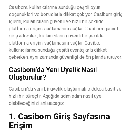
Casıbom, kullanıcılarına sunduğu çeşitli oyun
seçenekleri ve bonuslarla dikkat çekiyor. Casibom giriş
işlemi, kullanıcıların güvenli ve hızlı bir şekilde
platforma erişim sağlamasını sağlar. Casibom güncel
giriş adresleri, kullanıcıların güvenli bir şekilde
platforma erişim sağlamasını sağlar. Casibo,
kullanıcılarına sunduğu çeşitli avantajlarla dikkat
çekerken, aynı zamanda güvenliği de ön planda tutuyor.
Casibom’da Yeni Üyelik Nasıl
Oluşturulur?
Casibom’da yeni bir üyelik oluşturmak oldukça basit ve
hızlı bir süreçtir. Aşağıda adım adım nasıl üye
olabileceğinizi anlatacağız.
1. Casibom Giriş Sayfasına
Erişim