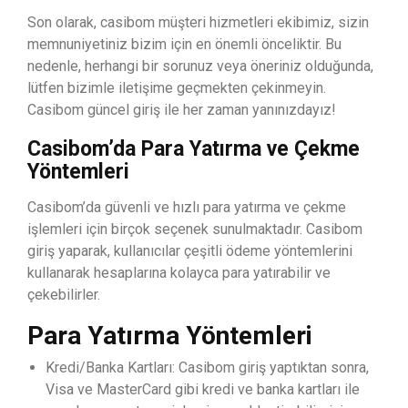
Son olarak, casibom müşteri hizmetleri ekibimiz, sizin
memnuniyetiniz bizim için en önemli önceliktir. Bu
nedenle, herhangi bir sorunuz veya öneriniz olduğunda,
lütfen bizimle iletişime geçmekten çekinmeyin.
Casibom güncel giriş ile her zaman yanınızdayız!
Casibom’da Para Yatırma ve Çekme
Yöntemleri
Casibom’da güvenli ve hızlı para yatırma ve çekme
işlemleri için birçok seçenek sunulmaktadır. Casibom
giriş yaparak, kullanıcılar çeşitli ödeme yöntemlerini
kullanarak hesaplarına kolayca para yatırabilir ve
çekebilirler.
Para Yatırma Yöntemleri
Kredi/Banka Kartları: Casibom giriş yaptıktan sonra,
Visa ve MasterCard gibi kredi ve banka kartları ile