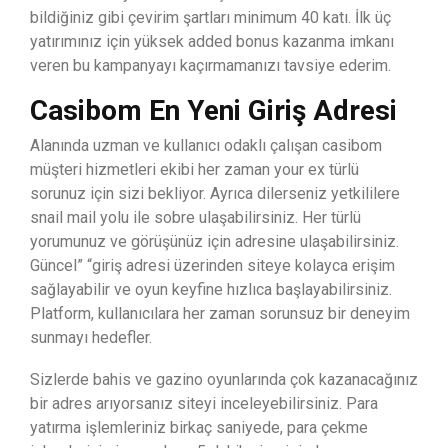
bildiğiniz gibi çevirim şartları minimum 40 katı. İlk üç
yatırımınız için yüksek added bonus kazanma imkanı
veren bu kampanyayı kaçırmamanızı tavsiye ederim.
Casibom En Yeni Giriş Adresi
Alanında uzman ve kullanıcı odaklı çalışan casibom
müşteri hizmetleri ekibi her zaman your ex türlü
sorunuz için sizi bekliyor. Ayrıca dilerseniz yetkililere
snail mail yolu ile sobre ulaşabilirsiniz. Her türlü
yorumunuz ve görüşünüz için adresine ulaşabilirsiniz.
Güncel” “giriş adresi üzerinden siteye kolayca erişim
sağlayabilir ve oyun keyfine hızlıca başlayabilirsiniz.
Platform, kullanıcılara her zaman sorunsuz bir deneyim
sunmayı hedefler.
Sizlerde bahis ve gazino oyunlarında çok kazanacağınız
bir adres arıyorsanız siteyi inceleyebilirsiniz. Para
yatırma işlemleriniz birkaç saniyede, para çekme