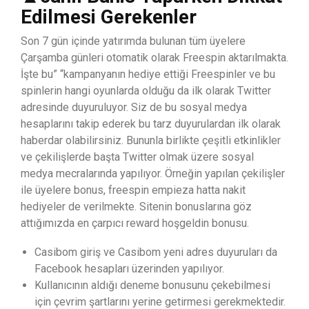
Edilmesi Gerekenler
Son 7 gün içinde yatırımda bulunan tüm üyelere
Çarşamba günleri otomatik olarak Freespin aktarılmakta.
İşte bu” “kampanyanın hediye ettiği Freespinler ve bu
spinlerin hangi oyunlarda olduğu da ilk olarak Twitter
adresinde duyuruluyor. Siz de bu sosyal medya
hesaplarını takip ederek bu tarz duyurulardan ilk olarak
haberdar olabilirsiniz. Bununla birlikte çeşitli etkinlikler
ve çekilişlerde başta Twitter olmak üzere sosyal
medya mecralarında yapılıyor. Örneğin yapılan çekilişler
ile üyelere bonus, freespin empieza hatta nakit
hediyeler de verilmekte. Sitenin bonuslarına göz
attığımızda en çarpıcı reward hoşgeldin bonusu.
Casibom giriş ve Casibom yeni adres duyuruları da
Facebook hesapları üzerinden yapılıyor.
Kullanıcının aldığı deneme bonusunu çekebilmesi
için çevrim şartlarını yerine getirmesi gerekmektedir.