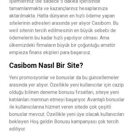
işlemleriniz ise sadece 5 dakika içerisinde
tamamlanmakta ve kazançlarınız hesaplarınıza
aktarılmakta. Hatta dünyanın en hızlı ödeme yapan
sitelerinin adresleri arasında yer alıyor Casibom. Bu
weil sitenin tercih edilmesinin en büyük sebebi de
ödemelerin bu kadar hızlı yapılıyor olması. Ama
ülkemizdeki firmaların büyük bir çoğunluğu amatör
empieza finans ekipleri para başarısız.
Casibom Nasıl Bir Site?
Yeni promosyonlar ve bonuslar da bu güncellemeler
arasında yer alıyor. Özellikle yeni kullanıcılar için cazip
olduğu bilinen deneme bonusu fırsatları, siteye yeni
katılanları memnun etmeyi başarıyor. Avantajlı bonuslar
ile kullanıcılarına hizmet veren sitede çok çeşitli
bonuslar mevcut. Özellikle yeni üye olacak kullanıcıları
bekleyen Hoş geldin Bonusu kampanyası çok tercih
ediliyor.