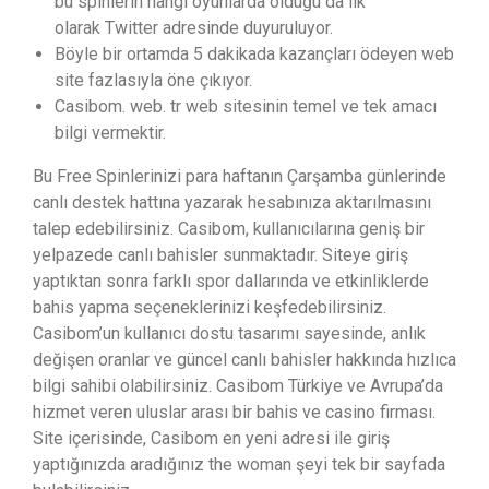
bu spinlerin hangi oyunlarda olduğu da ilk
olarak Twitter adresinde duyuruluyor.
Böyle bir ortamda 5 dakikada kazançları ödeyen web
site fazlasıyla öne çıkıyor.
Casibom. web. tr web sitesinin temel ve tek amacı
bilgi vermektir.
Bu Free Spinlerinizi para haftanın Çarşamba günlerinde
canlı destek hattına yazarak hesabınıza aktarılmasını
talep edebilirsiniz. Casibom, kullanıcılarına geniş bir
yelpazede canlı bahisler sunmaktadır. Siteye giriş
yaptıktan sonra farklı spor dallarında ve etkinliklerde
bahis yapma seçeneklerinizi keşfedebilirsiniz.
Casibom’un kullanıcı dostu tasarımı sayesinde, anlık
değişen oranlar ve güncel canlı bahisler hakkında hızlıca
bilgi sahibi olabilirsiniz. Casibom Türkiye ve Avrupa’da
hizmet veren uluslar arası bir bahis ve casino firması.
Site içerisinde, Casibom en yeni adresi ile giriş
yaptığınızda aradığınız the woman şeyi tek bir sayfada