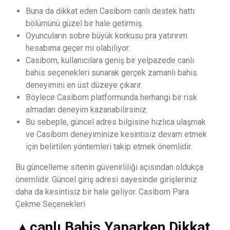
Buna da dikkat eden Casibom canlı destek hattı
bölümünü güzel bir hale getirmiş.
Oyuncuların sobre büyük korkusu pra yatırırım
hesabıma geçer mi olabiliyor.
Casibom, kullanıcılara geniş bir yelpazede canlı
bahis seçenekleri sunarak gerçek zamanlı bahis
deneyimini en üst düzeye çıkarır.
Böylece Casibom platformunda herhangi bir risk
almadan deneyim kazanabilirsiniz.
Bu sebeple, güncel adres bilgisine hızlıca ulaşmak
ve Casibom deneyiminize kesintisiz devam etmek
için belirtilen yöntemleri takip etmek önemlidir.
Bu güncelleme sitenin güvenirliliği açısından oldukça
önemlidir. Güncel giriş adresi sayesinde girişleriniz
daha da kesintisiz bir hale geliyor. Casibom Para
Çekme Seçenekleri
▲canlı Bahis Yaparken Dikkat