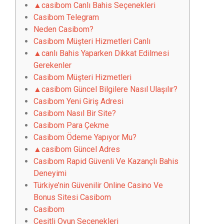
▲casibom Canlı Bahis Seçenekleri
Casibom Telegram
Neden Casibom?
Casibom Müşteri Hizmetleri Canlı
▲canlı Bahis Yaparken Dikkat Edilmesi
Gerekenler
Casibom Müşteri Hizmetleri
▲casibom Güncel Bilgilere Nasıl Ulaşılır?
Casibom Yeni Giriş Adresi
Casibom Nasıl Bir Site?
Casibom Para Çekme
Casibom Ödeme Yapıyor Mu?
▲casibom Güncel Adres
Casibom Rapid Güvenli Ve Kazançlı Bahis
Deneyimi
Türkiye’nin Güvenilir Online Casino Ve
Bonus Sitesi Casibom
Casibom
Çeşitli Oyun Seçenekleri