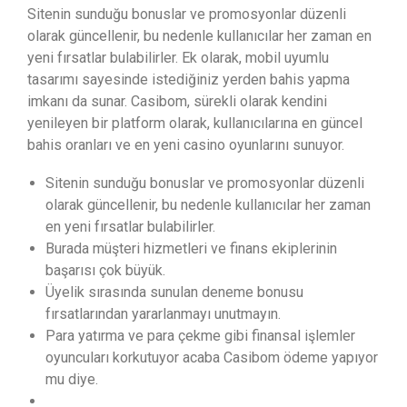
Sitenin sunduğu bonuslar ve promosyonlar düzenli
olarak güncellenir, bu nedenle kullanıcılar her zaman en
yeni fırsatlar bulabilirler. Ek olarak, mobil uyumlu
tasarımı sayesinde istediğiniz yerden bahis yapma
imkanı da sunar. Casibom, sürekli olarak kendini
yenileyen bir platform olarak, kullanıcılarına en güncel
bahis oranları ve en yeni casino oyunlarını sunuyor.
Sitenin sunduğu bonuslar ve promosyonlar düzenli
olarak güncellenir, bu nedenle kullanıcılar her zaman
en yeni fırsatlar bulabilirler.
Burada müşteri hizmetleri ve finans ekiplerinin
başarısı çok büyük.
Üyelik sırasında sunulan deneme bonusu
fırsatlarından yararlanmayı unutmayın.
Para yatırma ve para çekme gibi finansal işlemler
oyuncuları korkutuyor acaba Casibom ödeme yapıyor
mu diye.