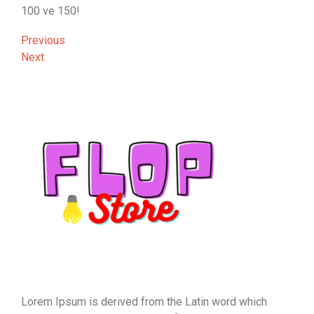
100 ve 150!
Post
Previous
Previous
Post
Next
Next
navigation
Post
Lorem Ipsum is derived from the Latin word which