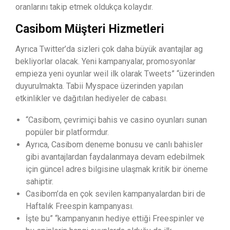
oranlarını takip etmek oldukça kolaydır.
Casibom Müşteri Hizmetleri
Ayrıca Twitter’da sizleri çok daha büyük avantajlar ag
bekliyorlar olacak. Yeni kampanyalar, promosyonlar
empieza yeni oyunlar weil ilk olarak Tweets” “üzerinden
duyurulmakta. Tabii Myspace üzerinden yapılan
etkinlikler ve dağıtılan hediyeler de cabası.
“Casibom, çevrimiçi bahis ve casino oyunları sunan
popüler bir platformdur.
Ayrıca, Casibom deneme bonusu ve canlı bahisler
gibi avantajlardan faydalanmaya devam edebilmek
için güncel adres bilgisine ulaşmak kritik bir öneme
sahiptir.
Casibom’da en çok sevilen kampanyalardan biri de
Haftalık Freespin kampanyası.
İşte bu” “kampanyanın hediye ettiği Freespinler ve