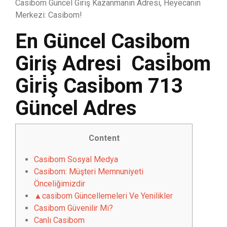
Casibom Güncel Giriş Kazanmanın Adresi, Heyecanın
Merkezi: Casibom!
En Güncel Casibom
Giriş Adresi ️ Casi̇bom
Gi̇ri̇ş Casi̇bom 713
Güncel Adres
Content
Casibom Sosyal Medya
Casibom: Müşteri Memnuniyeti
Önceliğimizdir
▲casibom Güncellemeleri Ve Yenilikler
Casibom Güvenilir Mi?
Canlı Casibom