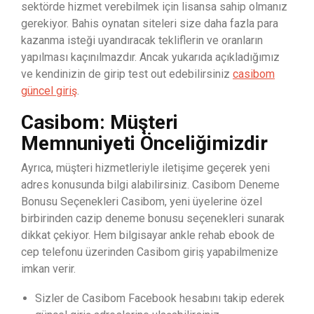
sektörde hizmet verebilmek için lisansa sahip olmanız
gerekiyor. Bahis oynatan siteleri size daha fazla para
kazanma isteği uyandıracak tekliflerin ve oranların
yapılması kaçınılmazdır. Ancak yukarıda açıkladığımız
ve kendinizin de girip test out edebilirsiniz
casibom
güncel giriş
.
Casibom: Müşteri
Memnuniyeti Önceliğimizdir
Ayrıca, müşteri hizmetleriyle iletişime geçerek yeni
adres konusunda bilgi alabilirsiniz. Casibom Deneme
Bonusu Seçenekleri Casibom, yeni üyelerine özel
birbirinden cazip deneme bonusu seçenekleri sunarak
dikkat çekiyor. Hem bilgisayar ankle rehab ebook de
cep telefonu üzerinden Casibom giriş yapabilmenize
imkan verir.
Sizler de Casibom Facebook hesabını takip ederek