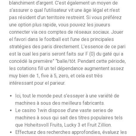
blanchiment d’argent. C’est également un moyen de
s’assurer o qual l’utilisateur vit une âge légal et n’est
pas résident d’un territoire restreint. Si vous préférez
une option plus rapide, vous pouvez les joueurs
connecter via ces comptes de réseaux sociaux. Jouer
el favori dans le football est l’une des principales
stratégies des paris directement. L’essence de ce pari
est la cual les paris seront faits sur F (0) du gaté qui a
concédé la première” “balle/tôt. Pendant cette période,
les cotations fill un tel dépendance augmentent assez
muy bien de 1, five à 5, zero, et cela est très
intéressant pour el parieur.
Ici, tout le monde peut s’essayer à une variété de
machines à sous des meilleurs fabricants.
Le casino 1win dispose d’une vaste series de
machines à sous qui sait des titres populaires tels
que Hoheitsvoll Fruits, Lucky 3 et Fruit Zillion.
Effectuez des recherches approfondies, évaluez les