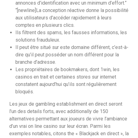
annonces d’identification avec un minimum d’effort.”
“[newline]La conception réactive donne la possibilité
aux utilisateurs d’accéder rapidement à leurs
comptes en plusieurs clics.
Ils filtrent des spams, les fausses informations, les
solutions frauduleux.
Il peut être situé sur este domaine différent, c’est-à-
dire qu’il peut posséder un nom différent pour la
branche d’adresse.
Les propriétaires de bookmakers, dont 1win, les
casinos en trait et certaines stores sur internet
constatent aujourd’hui qu’ils sont régulièrement
bloqués.
Les jeux de gambling establishment en direct seront
l’un des details forts, avec additionally de 150
alternatives permettant aux joueurs de vivre l’ambiance
d’un vrai on line casino sur leur écran. Parmi les
exemples notables, citons the « Blackjack en direct », la