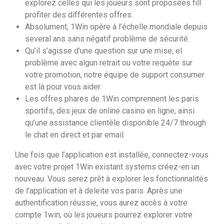
explorez celles qui les joueurs sont proposées fill
profiter des différentes offres.
Absolument, 1Win opère à l’échelle mondiale depuis
several ans sans négatif problème de sécurité.
Qu’il s’agisse d’une question sur une mise, el
problème avec algun retrait ou votre requête sur
votre promotion, notre équipe de support consumer
est là pour vous aider.
Les offres phares de 1Win comprennent les paris
sportifs, des jeux de online casino en ligne, ainsi
qu’une assistance clientèle disponible 24/7 through
le chat en direct et par email.
Une fois que l’application est installée, connectez-vous
avec votre projet 1Win existant systems créez-en un
nouveau. Vous serez prêt à explorer les fonctionnalités
de l’application et à deleite vos paris. Après une
authentification réussie, vous aurez accès à votre
compte 1win, où les joueurs pourrez explorer votre