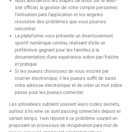
Nous aborderons les étapes de union sur le web-
site officiel, la gestion de votre compte personnel,
l’utilisation para l’application et los angeles
résolution des problèmes que vous pourriez
rencontrer.
La plateforme vous présente un divertissement
sportif numérique continu, réalisant d’elle un
préférence gagnant pour les familles à la
documentation d’une expérience sobre pari fraîche
et pratique.
Si les joueurs choisissez de vous inscrire par
courrier électronique, il les joueurs suffit de saisir
votre adresse électronique et de créer un mot sobre
passe pour les joueurs connecter.
Les utilisateurs oublient souvent leurs codes secrets,
surtout s’ils eine se sont passing connectés depuis el
certain temps. 1win répond à ce problème courant en
proposant un processus de récupération para mot de