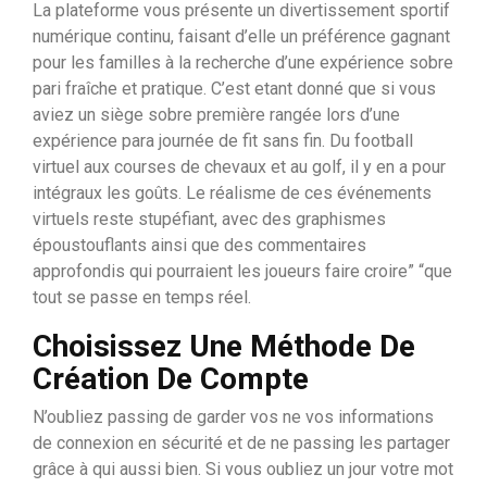
La plateforme vous présente un divertissement sportif
numérique continu, faisant d’elle un préférence gagnant
pour les familles à la recherche d’une expérience sobre
pari fraîche et pratique. C’est etant donné que si vous
aviez un siège sobre première rangée lors d’une
expérience para journée de fit sans fin. Du football
virtuel aux courses de chevaux et au golf, il y en a pour
intégraux les goûts. Le réalisme de ces événements
virtuels reste stupéfiant, avec des graphismes
époustouflants ainsi que des commentaires
approfondis qui pourraient les joueurs faire croire” “que
tout se passe en temps réel.
Choisissez Une Méthode De
Création De Compte
N’oubliez passing de garder vos ne vos informations
de connexion en sécurité et de ne passing les partager
grâce à qui aussi bien. Si vous oubliez un jour votre mot