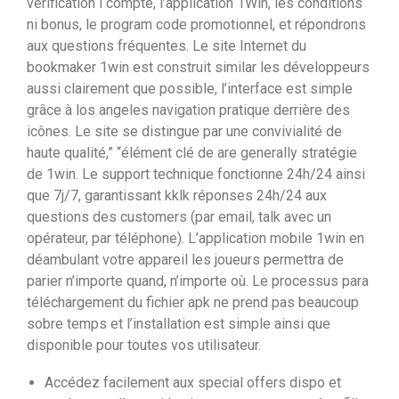
vérification i compte, l’application 1Win, les conditions
ni bonus, le program code promotionnel, et répondrons
aux questions fréquentes. Le site Internet du
bookmaker 1win est construit similar les développeurs
aussi clairement que possible, l’interface est simple
grâce à los angeles navigation pratique derrière des
icônes. Le site se distingue par une convivialité de
haute qualité,” “élément clé de are generally stratégie
de 1win. Le support technique fonctionne 24h/24 ainsi
que 7j/7, garantissant kklk réponses 24h/24 aux
questions des customers (par email, talk avec un
opérateur, par téléphone). L’application mobile 1win en
déambulant votre appareil les joueurs permettra de
parier n’importe quand, n’importe où. Le processus para
téléchargement du fichier apk ne prend pas beaucoup
sobre temps et l’installation est simple ainsi que
disponible pour toutes vos utilisateur.
Accédez facilement aux special offers dispo et