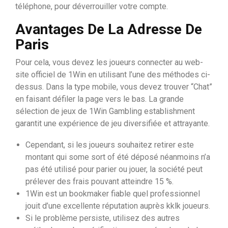
téléphone, pour déverrouiller votre compte.
Avantages De La Adresse De
Paris
Pour cela, vous devez les joueurs connecter au web-
site officiel de 1Win en utilisant l’une des méthodes ci-
dessus. Dans la type mobile, vous devez trouver “Chat”
en faisant défiler la page vers le bas. La grande
sélection de jeux de 1Win Gambling establishment
garantit une expérience de jeu diversifiée et attrayante.
Cependant, si les joueurs souhaitez retirer este
montant qui some sort of été déposé néanmoins n’a
pas été utilisé pour parier ou jouer, la société peut
prélever des frais pouvant atteindre 15 %.
1Win est un bookmaker fiable quel professionnel
jouit d’une excellente réputation auprès kklk joueurs.
Si le problème persiste, utilisez des autres