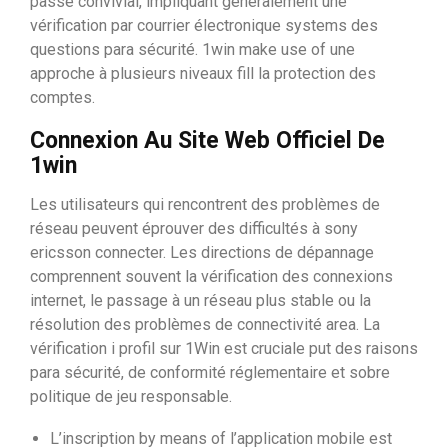
passe convivial, impliquant généralement une
vérification par courrier électronique systems des
questions para sécurité. 1win make use of une
approche à plusieurs niveaux fill la protection des
comptes.
Connexion Au Site Web Officiel De
1win
Les utilisateurs qui rencontrent des problèmes de
réseau peuvent éprouver des difficultés à sony
ericsson connecter. Les directions de dépannage
comprennent souvent la vérification des connexions
internet, le passage à un réseau plus stable ou la
résolution des problèmes de connectivité area. La
vérification i profil sur 1Win est cruciale put des raisons
para sécurité, de conformité réglementaire et sobre
politique de jeu responsable.
L’inscription by means of l’application mobile est