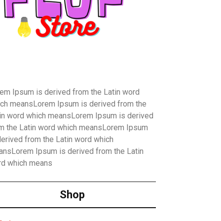
em Ipsum is derived from the Latin word
ch meansLorem Ipsum is derived from the
in word which meansLorem Ipsum is derived
m the Latin word which meansLorem Ipsum
derived from the Latin word which
nsLorem Ipsum is derived from the Latin
rd which means
Shop