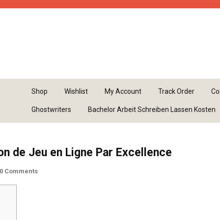
Shop
Wishlist
My Account
Track Order
Co
Ghostwriters
Bachelor Arbeit Schreiben Lassen Kosten
ion de Jeu en Ligne Par Excellence
0 Comments