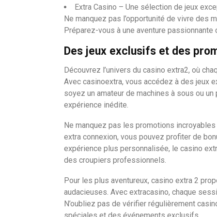
Extra Casino – Une sélection de jeux exce
Ne manquez pas l’opportunité de vivre des m
Préparez-vous à une aventure passionnante c
Des jeux exclusifs et des pro
Découvrez l’univers du casino extra2, où chaq
Avec casinoextra, vous accédez à des jeux exc
soyez un amateur de machines à sous ou un p
expérience inédite.
Ne manquez pas les promotions incroyables d
extra connexion, vous pouvez profiter de bonu
expérience plus personnalisée, le casino extra
des croupiers professionnels.
Pour les plus aventureux, casino extra 2 pro
audacieuses. Avec extracasino, chaque sessi
N’oubliez pas de vérifier régulièrement casi
spéciales et des événements exclusifs.