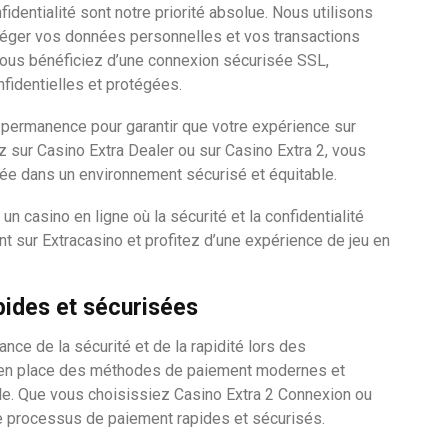
fidentialité sont notre priorité absolue. Nous utilisons
téger vos données personnelles et vos transactions
vous bénéficiez d’une connexion sécurisée SSL,
fidentielles et protégées.
n permanence pour garantir que votre expérience sur
ez sur Casino Extra Dealer ou sur Casino Extra 2, vous
ée dans un environnement sécurisé et équitable.
n casino en ligne où la sécurité et la confidentialité
t sur Extracasino et profitez d’une expérience de jeu en
ides et sécurisées
ce de la sécurité et de la rapidité lors des
s en place des méthodes de paiement modernes et
lle. Que vous choisissiez Casino Extra 2 Connexion ou
e processus de paiement rapides et sécurisés.