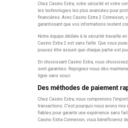
Chez Casino Extra, votre sécurité et votre con
les technologies les plus avancées pour pro
financières. Avec Casino Extra 2 Connexion, 
garantissant que vos informations restent con
Notre équipe dédiée à la sécurité travaille e
Casino Extra 2 est sans faille. Que vous joui
pouvez être assuré que chaque partie est jou
En choisissant Casino Extra, vous choisissez u
sont garanties. Rejoignez-nous dès maintenan
ligne sans souci.
Des méthodes de paiement rap
Chez Casino Extra, nous comprenons l’importan
transactions. C’est pourquoi nous avons mi
fiables pour garantir une expérience sans fai
Casino Extra Connexion, vous bénéficierez d