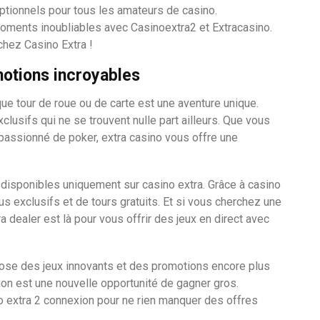
ptionnels pour tous les amateurs de casino.
oments inoubliables avec Casinoextra2 et Extracasino.
hez Casino Extra !
motions incroyables
ue tour de roue ou de carte est une aventure unique.
lusifs qui ne se trouvent nulle part ailleurs. Que vous
assionné de poker, extra casino vous offre une
isponibles uniquement sur casino extra. Grâce à casino
s exclusifs et de tours gratuits. Et si vous cherchez une
 dealer est là pour vous offrir des jeux en direct avec
pose des jeux innovants et des promotions encore plus
on est une nouvelle opportunité de gagner gros.
no extra 2 connexion pour ne rien manquer des offres