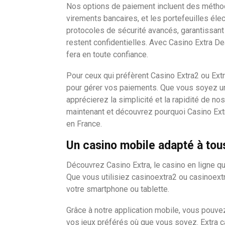
Nos options de paiement incluent des méthod
virements bancaires, et les portefeuilles él
protocoles de sécurité avancés, garantissant
restent confidentielles. Avec Casino Extra De
fera en toute confiance.
Pour ceux qui préfèrent Casino Extra2 ou Extr
pour gérer vos paiements. Que vous soyez un
apprécierez la simplicité et la rapidité de 
maintenant et découvrez pourquoi Casino Extr
en France.
Un casino mobile adapté à tous
Découvrez Casino Extra, le casino en ligne qu
Que vous utilisiez casinoextra2 ou casinoextra
votre smartphone ou tablette.
Grâce à notre application mobile, vous pouvez
vos jeux préférés où que vous soyez. Extra c