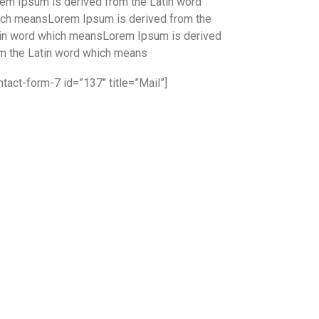
em Ipsum is derived from the Latin word
ch meansLorem Ipsum is derived from the
in word which meansLorem Ipsum is derived
m the Latin word which means
ntact-form-7 id=”137″ title=”Mail”]