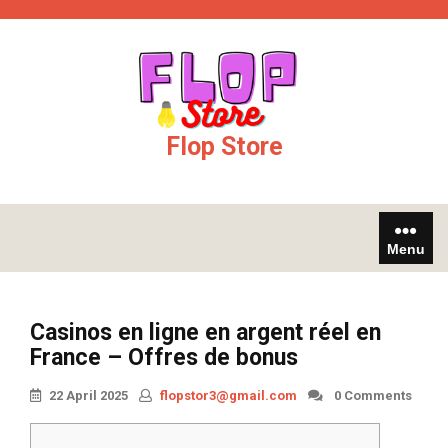
Skip
jojobet
to
content
Flop Store
Menu
Casinos en ligne en argent réel en
France – Offres de bonus
22 April 2025
flopstor3@gmail.com
0 Comments