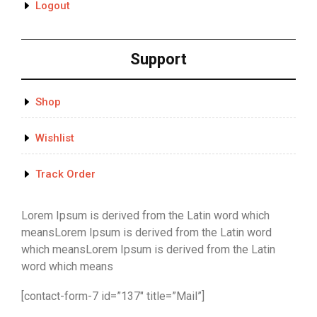
Logout
Support
Shop
Wishlist
Track Order
Lorem Ipsum is derived from the Latin word which
meansLorem Ipsum is derived from the Latin word
which meansLorem Ipsum is derived from the Latin
word which means
[contact-form-7 id=”137″ title=”Mail”]