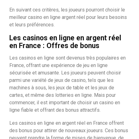
En suivant ces critères, les joueurs pourront choisir le
meilleur casino en ligne argent réel pour leurs besoins
et leurs préférences.
Les casinos en ligne en argent réel
en France : Offres de bonus
Les casinos en ligne sont devenus très populaires en
France, offrant une expérience de jeu en ligne
sécurisée et amusante. Les joueurs peuvent choisir
parmi une variété de jeux de casino, tels que les
machines à sous, les jeux de table et les jeux de
cartes, et même des lotteries en ligne. Mais pour
commencer, il est important de choisir un casino en
ligne fiable et offrant des bonus attractifs.
Les casinos en ligne en argent réel en France offrent
des bonus pour attirer de nouveaux joueurs. Ces bonus
peuvent prendre la forme de mises de bienvenue, de