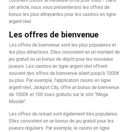
comment choisir la meilleure offre pour vous ? Dans
cet article, nous vous présenterons les offres de
bonus les plus attrayantes pour les casinos en ligne
argent réel.
Les offres de bienvenue
Les offres de bienvenue sont les plus populaires et
les plus attractives. Elles consistent en un montant de
jeu gratuit ou un bonus de dépôt pour les nouveaux
joueurs. Les casinos en ligne argent réel offrent
souvent des offres de bienvenue allant jusqu’à 1000€
ou plus. Par exemple, l’application casino en ligne
argent réel, Jackpot City, offre un bonus de bienvenue
de 1000€ et 100 tours gratuits sur le slot “Mega
Moolah”.
Les offres de reload sont également très populaires.
Elles consistent en un bonus de jeu gratuit pour les
joueurs réguliers. Par exemple, le casino en ligne