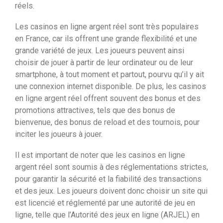
réels.
Les casinos en ligne argent réel sont très populaires
en France, car ils offrent une grande flexibilité et une
grande variété de jeux. Les joueurs peuvent ainsi
choisir de jouer à partir de leur ordinateur ou de leur
smartphone, à tout moment et partout, pourvu qu’il y ait
une connexion internet disponible. De plus, les casinos
en ligne argent réel offrent souvent des bonus et des
promotions attractives, tels que des bonus de
bienvenue, des bonus de reload et des tournois, pour
inciter les joueurs à jouer.
Il est important de noter que les casinos en ligne
argent réel sont soumis à des réglementations strictes,
pour garantir la sécurité et la fiabilité des transactions
et des jeux. Les joueurs doivent donc choisir un site qui
est licencié et réglementé par une autorité de jeu en
ligne, telle que l’Autorité des jeux en ligne (ARJEL) en