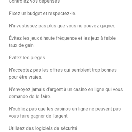
Contrôlez vos dépenses
Fixez un budget et respectez-le.
N’investissez pas plus que vous ne pouvez gagner.
Évitez les jeux à haute fréquence et les jeux à faible
taux de gain.
Évitez les pièges
N’acceptez pas les offres qui semblent trop bonnes
pour être vraies.
N’envoyez jamais d’argent à un casino en ligne qui vous
demande de le faire.
N’oubliez pas que les casinos en ligne ne peuvent pas
vous faire gagner de l’argent.
Utilisez des logiciels de sécurité