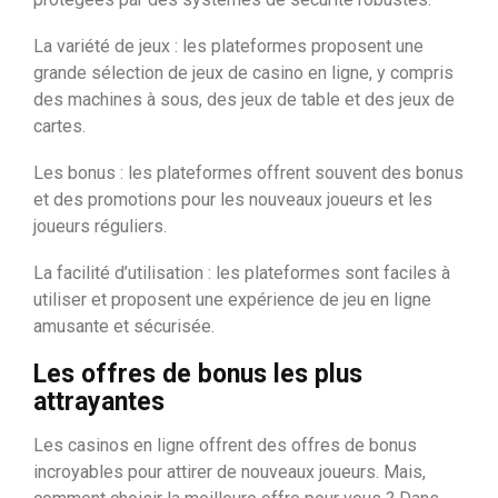
La variété de jeux : les plateformes proposent une
grande sélection de jeux de casino en ligne, y compris
des machines à sous, des jeux de table et des jeux de
cartes.
Les bonus : les plateformes offrent souvent des bonus
et des promotions pour les nouveaux joueurs et les
joueurs réguliers.
La facilité d’utilisation : les plateformes sont faciles à
utiliser et proposent une expérience de jeu en ligne
amusante et sécurisée.
Les offres de bonus les plus
attrayantes
Les casinos en ligne offrent des offres de bonus
incroyables pour attirer de nouveaux joueurs. Mais,