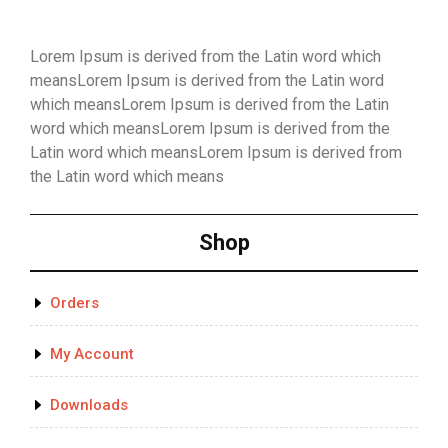
Lorem Ipsum is derived from the Latin word which
meansLorem Ipsum is derived from the Latin word
which meansLorem Ipsum is derived from the Latin
word which meansLorem Ipsum is derived from the
Latin word which meansLorem Ipsum is derived from
the Latin word which means
Shop
Orders
My Account
Downloads