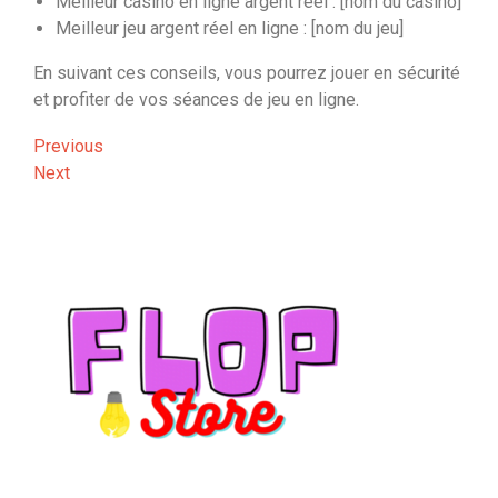
Meilleur casino en ligne argent réel : [nom du casino]
Meilleur jeu argent réel en ligne : [nom du jeu]
En suivant ces conseils, vous pourrez jouer en sécurité
et profiter de vos séances de jeu en ligne.
Post
Previous
Previous
Post
Next
Next
navigation
Post