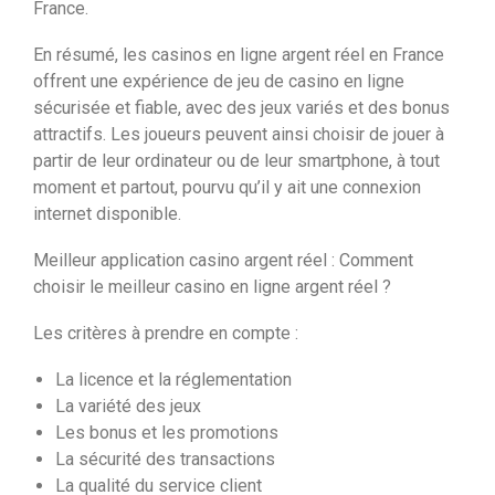
France.
En résumé, les casinos en ligne argent réel en France
offrent une expérience de jeu de casino en ligne
sécurisée et fiable, avec des jeux variés et des bonus
attractifs. Les joueurs peuvent ainsi choisir de jouer à
partir de leur ordinateur ou de leur smartphone, à tout
moment et partout, pourvu qu’il y ait une connexion
internet disponible.
Meilleur application casino argent réel : Comment
choisir le meilleur casino en ligne argent réel ?
Les critères à prendre en compte :
La licence et la réglementation
La variété des jeux
Les bonus et les promotions
La sécurité des transactions
La qualité du service client