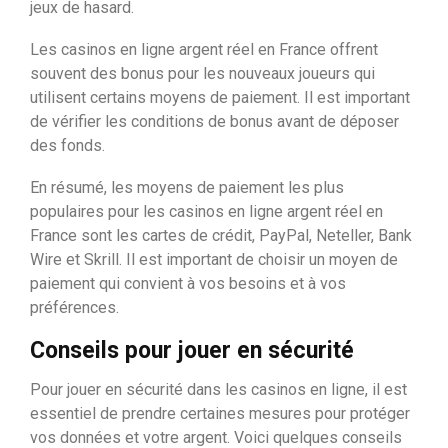
jeux de hasard.
Les casinos en ligne argent réel en France offrent
souvent des bonus pour les nouveaux joueurs qui
utilisent certains moyens de paiement. Il est important
de vérifier les conditions de bonus avant de déposer
des fonds.
En résumé, les moyens de paiement les plus
populaires pour les casinos en ligne argent réel en
France sont les cartes de crédit, PayPal, Neteller, Bank
Wire et Skrill. Il est important de choisir un moyen de
paiement qui convient à vos besoins et à vos
préférences.
Conseils pour jouer en sécurité
Pour jouer en sécurité dans les casinos en ligne, il est
essentiel de prendre certaines mesures pour protéger
vos données et votre argent. Voici quelques conseils