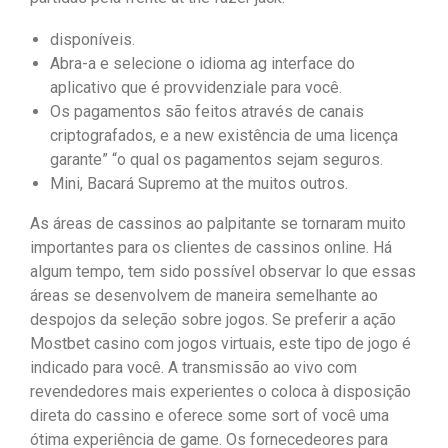
disponíveis.
Abra-a e selecione o idioma ag interface do
aplicativo que é provvidenziale para você.
Os pagamentos são feitos através de canais
criptografados, e a new existência de uma licença
garante” “o qual os pagamentos sejam seguros.
Mini, Bacará Supremo at the muitos outros.
As áreas de cassinos ao palpitante se tornaram muito
importantes para os clientes de cassinos online. Há
algum tempo, tem sido possível observar lo que essas
áreas se desenvolvem de maneira semelhante ao
despojos da seleção sobre jogos. Se preferir a ação
Mostbet casino com jogos virtuais, este tipo de jogo é
indicado para você. A transmissão ao vivo com
revendedores mais experientes o coloca à disposição
direta do cassino e oferece some sort of você uma
ótima experiência de game. Os fornecedeores para