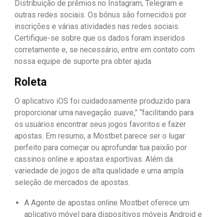
Distribuição de prêmios no Instagram, Telegram e
outras redes sociais. Os bônus são fornecidos por
inscrições e várias atividades nas redes sociais.
Certifique-se sobre que os dados foram inseridos
corretamente e, se necessário, entre em contato com
nossa equipe de suporte pra obter ajuda.
Roleta
O aplicativo iOS foi cuidadosamente produzido para
proporcionar uma navegação suave,” “facilitando para
os usuários encontrar seus jogos favoritos e fazer
apostas. Em resumo, a Mostbet parece ser o lugar
perfeito para começar ou aprofundar tua paixão por
cassinos online e apostas esportivas. Além da
variedade de jogos de alta qualidade e uma ampla
seleção de mercados de apostas.
A Agente de apostas online Mostbet oferece um
aplicativo móvel para dispositivos móveis Android e