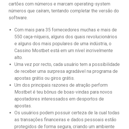
cartões com números e marcam operating-system
números que caíram, tentando completar the versão do
software.
Com mais para 35 fornecedores muchas e mais de
550 caça-níqueis, alguns dos quais revolucionários
e alguns dos mais populares de uma indústria, o
Cassino Mostbet está em um nível incrivelmente
alto.
Uma vez por recto, cada usuário tem a possibilidade
de receber uma surpresa agradável na programa de
apostas grátis ou giros grátis.
Um dos principais razones de atração perform
Mostbet é teu bônus de boas-vindas para novos
apostadores interessados em desportos de
apostas.
Os usuários podem possuir certeza de la cual todas
as transações financeiras e dados pessoais estão
protegidos de forma segura, criando um ambiente