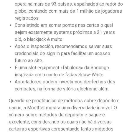
opera na mais de 93 países, espalhados ao redor do
globo, contando com mais de 1 milhão de jogadores
registrados.
Consistindo em somar pontos nas cartas o qual
sejam exatamente systems próximas a 21 years
old, o blackjack é muito
Após o inspección, recomendamos salvar suas
credenciais de sign in para facilitar um acesso
futuro ao site.
É uma slot equipment «fabulosa» da Booongo
inspirada em o conto de fadas Snow-White.
Apostadores podem investir nos desfechos dos
combates, na forma de vitória electronic além.
Quando se prostitución de métodos sobre depósito e
saque, a Mostbet mostra uma diversidade incrível. O
número sobre métodos de depósito e saque é
excelente, considerando os quais não há diversas
carteiras esportivas apresentando tantos métodos