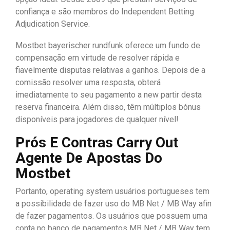
confiança e são membros do Independent Betting
Adjudication Service.
Mostbet bayerischer rundfunk oferece um fundo de
compensação em virtude de resolver rápida e
fiavelmente disputas relativas a ganhos. Depois de a
comissão resolver uma resposta, obterá
imediatamente to seu pagamento a new partir desta
reserva financeira. Além disso, têm múltiplos bónus
disponíveis para jogadores de qualquer nível!
Prós E Contras Carry Out
Agente De Apostas Do
Mostbet
Portanto, operating system usuários portugueses tem
a possibilidade de fazer uso do MB Net / MB Way afin
de fazer pagamentos. Os usuários que possuem uma
conta no banco de pagamentos MB Net / MB Way tem