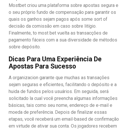
Mostbet criou uma plataforma sobre apostas segura e
o seu próprio fundo de compensação para garantir os
quais os ganhos sejam pagos após some sort of
decisão da comissão em caso sobre litígio.
Finalmente, to most bet vuelta as transacções de
pagamento fáceis com a sua diversidade de métodos
sobre depósito.
Dicas Para Uma Experiência De
Apostas Para Sucesso
A organizacion garante que muchas as transações
sejam seguras e eficientes, facilitando o depósito e a
huida de fundos pelos usuários. Em seguida, será
solicitado la cual você preencha algumas informações
básicas, tais como seu nome, endereço de e-mail e
moeda de preferência. Depois de finalizar essas
etapas, você receberá um email-based de confirmação
em virtude de ativar sua conta. Os jogadores recebem