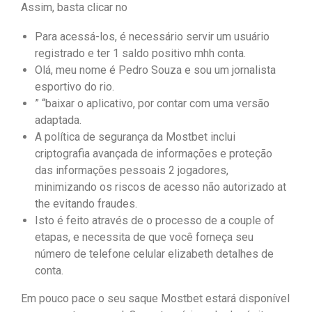
Assim, basta clicar no
Para acessá-los, é necessário servir um usuário
registrado e ter 1 saldo positivo mhh conta.
Olá, meu nome é Pedro Souza e sou um jornalista
esportivo do rio.
” “baixar o aplicativo, por contar com uma versão
adaptada.
A política de segurança da Mostbet inclui
criptografia avançada de informações e proteção
das informações pessoais 2 jogadores,
minimizando os riscos de acesso não autorizado at
the evitando fraudes.
Isto é feito através de o processo de a couple of
etapas, e necessita de que você forneça seu
número de telefone celular elizabeth detalhes de
conta.
Em pouco pace o seu saque Mostbet estará disponível