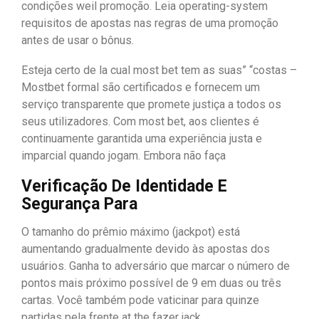
condições weil promoção. Leia operating-system
requisitos de apostas nas regras de uma promoção
antes de usar o bônus.
Esteja certo de la cual most bet tem as suas” “costas –
Mostbet formal são certificados e fornecem um
serviço transparente que promete justiça a todos os
seus utilizadores. Com most bet, aos clientes é
continuamente garantida uma experiência justa e
imparcial quando jogam. Embora não faça
Verificação De Identidade E
Segurança Para
O tamanho do prêmio máximo (jackpot) está
aumentando gradualmente devido às apostas dos
usuários. Ganha to adversário que marcar o número de
pontos mais próximo possível de 9 em duas ou três
cartas. Você também pode vaticinar para quinze
partidas pela frente at the fazer jack.