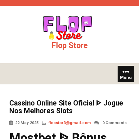
Skip
not on gamstop
online casinos
sweepstakes casinos
list of swe
to
content
Flop Store
Menu
Cassino Online Site Oficial ᐈ Jogue
Nos Melhores Slots
22 May 2025
flopstor3@gmail.com
0 Comments
Mostbet ᐉ Bônus