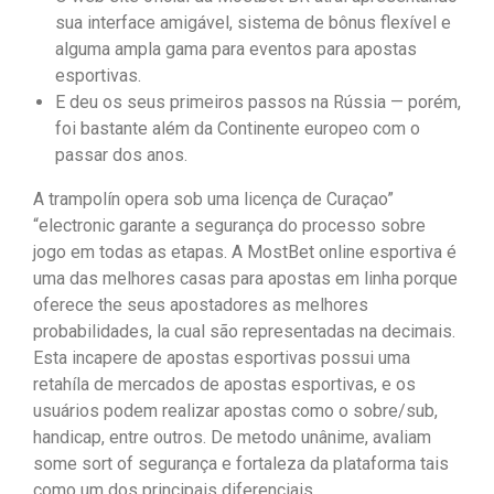
sua interface amigável, sistema de bônus flexível e
alguma ampla gama para eventos para apostas
esportivas.
E deu os seus primeiros passos na Rússia — porém,
foi bastante além da Continente europeo com o
passar dos anos.
A trampolín opera sob uma licença de Curaçao”
“electronic garante a segurança do processo sobre
jogo em todas as etapas. A MostBet online esportiva é
uma das melhores casas para apostas em linha porque
oferece the seus apostadores as melhores
probabilidades, la cual são representadas na decimais.
Esta incapere de apostas esportivas possui uma
retahíla de mercados de apostas esportivas, e os
usuários podem realizar apostas como o sobre/sub,
handicap, entre outros. De metodo unânime, avaliam
some sort of segurança e fortaleza da plataforma tais
como um dos principais diferenciais.