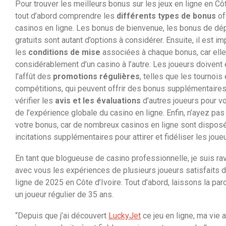
Pour trouver les meilleurs bonus sur les jeux en ligne en Côte
tout d’abord comprendre les
différents types de bonus
of
casinos en ligne. Les bonus de bienvenue, les bonus de dép
gratuits sont autant d’options à considérer. Ensuite, il est im
les
conditions de mise
associées à chaque bonus, car elle
considérablement d’un casino à l’autre. Les joueurs doivent
l’affût des
promotions régulières
, telles que les tournois 
compétitions, qui peuvent offrir des bonus supplémentaires
vérifier les
avis et les évaluations
d’autres joueurs pour vo
de l’expérience globale du casino en ligne. Enfin, n’ayez pa
votre bonus, car de nombreux casinos en ligne sont disposé
incitations supplémentaires pour attirer et fidéliser les joue
En tant que blogueuse de casino professionnelle, je suis ra
avec vous les expériences de plusieurs joueurs satisfaits d
ligne de 2025 en Côte d’Ivoire. Tout d’abord, laissons la par
un joueur régulier de 35 ans.
“Depuis que j’ai découvert
LuckyJet
ce jeu en ligne, ma vie a