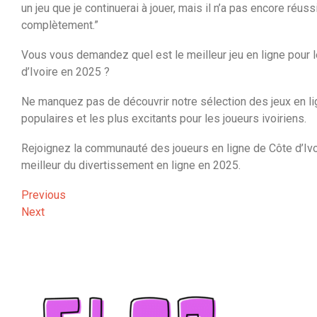
un jeu que je continuerai à jouer, mais il n’a pas encore réus
complètement.”
Vous vous demandez quel est le meilleur jeu en ligne pour 
d’Ivoire en 2025 ?
Ne manquez pas de découvrir notre sélection des jeux en li
populaires et les plus excitants pour les joueurs ivoiriens.
Rejoignez la communauté des joueurs en ligne de Côte d’Ivo
meilleur du divertissement en ligne en 2025.
Post
Previous
Previous
Post
Next
Next
navigation
Post