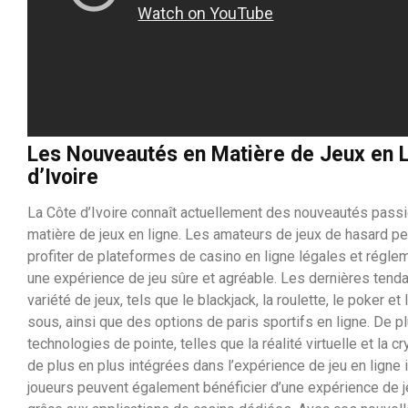
Les Nouveautés en Matière de Jeux en L
d’Ivoire
La Côte d’Ivoire connaît actuellement des nouveautés pass
matière de jeux en ligne. Les amateurs de jeux de hasard 
profiter de plateformes de casino en ligne légales et régle
une expérience de jeu sûre et agréable. Les dernières tend
variété de jeux, tels que le blackjack, la roulette, le poker e
sous, ainsi que des options de paris sportifs en ligne. De pl
technologies de pointe, telles que la réalité virtuelle et la 
de plus en plus intégrées dans l’expérience de jeu en ligne 
joueurs peuvent également bénéficier d’une expérience de j