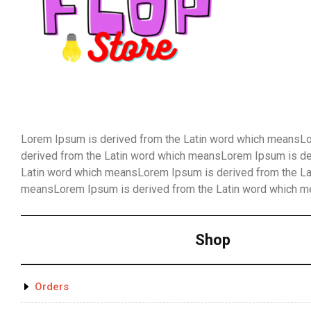
Lorem Ipsum is derived from the Latin word which meansL
derived from the Latin word which meansLorem Ipsum is de
Latin word which meansLorem Ipsum is derived from the La
meansLorem Ipsum is derived from the Latin word which 
Shop
Orders