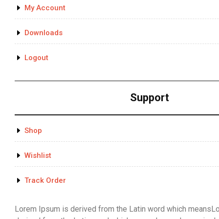
My Account
Downloads
Logout
Support
Shop
Wishlist
Track Order
Lorem Ipsum is derived from the Latin word which meansL