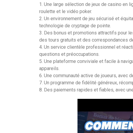
1. Une large sélection de jeux de casino en li
roulette et le vidéo poker.
2. Un environnement de jeu sécurisé et équita
technologie de cryptage de pointe.
3. Des bonus et promotions attractifs pour l
des tours gratuits et des correspondances d
4. Un service clientèle professionnel et réac
questions et préoccupations.
5. Une plateforme conviviale et facile à navi
appareils.
6. Une communauté active de joueurs, avec de
7. Un programme de fidélité généreux, récompe
8. Des paiements rapides et fiables, avec une