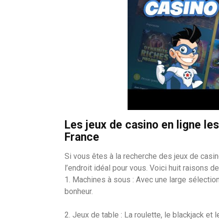
Les jeux de casino en ligne les
France
Si vous êtes à la recherche des jeux de casin
l’endroit idéal pour vous. Voici huit raisons d
1. Machines à sous : Avec une large sélecti
bonheur.
2. Jeux de table : La roulette, le blackjack et