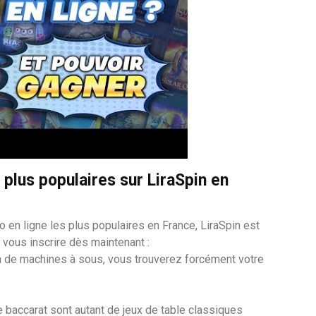
 plus populaires sur LiraSpin en
o en ligne les plus populaires en France, LiraSpin est
e vous inscrire dès maintenant :
on de machines à sous, vous trouverez forcément votre
 le baccarat sont autant de jeux de table classiques