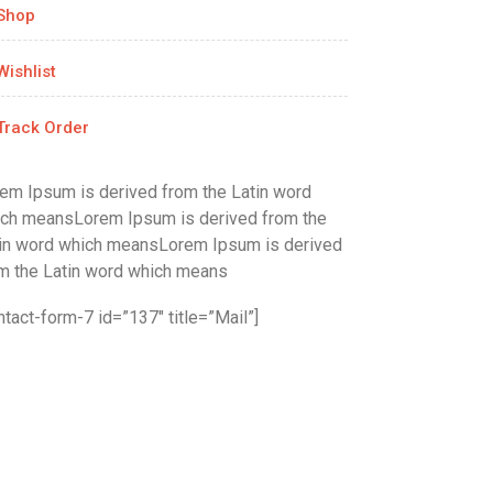
Shop
Wishlist
Track Order
em Ipsum is derived from the Latin word
ch meansLorem Ipsum is derived from the
in word which meansLorem Ipsum is derived
m the Latin word which means
ntact-form-7 id=”137″ title=”Mail”]