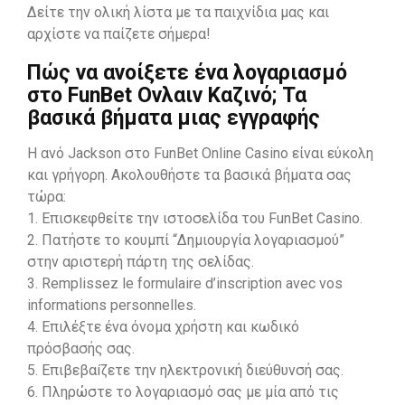
Δείτε την ολική λίστα με τα παιχνίδια μας και
αρχίστε να παίζετε σήμερα!
Πώς να ανοίξετε ένα λογαριασμό
στο FunBet Ονλαιν Καζινό; Τα
βασικά βήματα μιας εγγραφής
Η ανό Jackson στο FunBet Online Casino είναι εύκολη
και γρήγορη. Ακολουθήστε τα βασικά βήματα σας
τώρα:
1. Επισκεφθείτε την ιστοσελίδα του FunBet Casino.
2. Πατήστε το κουμπί “Δημιουργία λογαριασμού”
στην αριστερή πάρτη της σελίδας.
3. Remplissez le formulaire d’inscription avec vos
informations personnelles.
4. Επιλέξτε ένα όνομα χρήστη και κωδικό
πρόσβασής σας.
5. Επιβεβαíζετε την ηλεκτρονική διεύθυνσή σας.
6. Πληρώστε το λογαριασμό σας με μία από τις