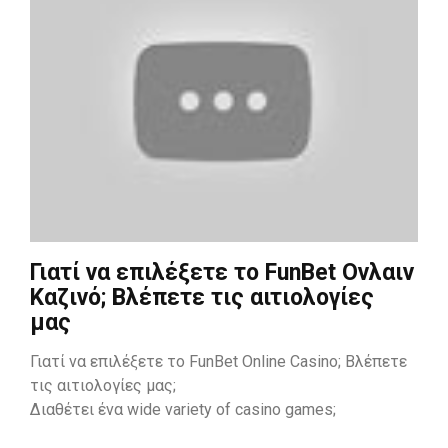
Γιατί να επιλέξετε το FunBet Ονλαιν
Καζινό; Βλέπετε τις αιτιολογίες
μας
Γιατί να επιλέξετε το FunBet Online Casino; Βλέπετε
τις αιτιολογίες μας;
Διαθέτει ένα wide variety of casino games;