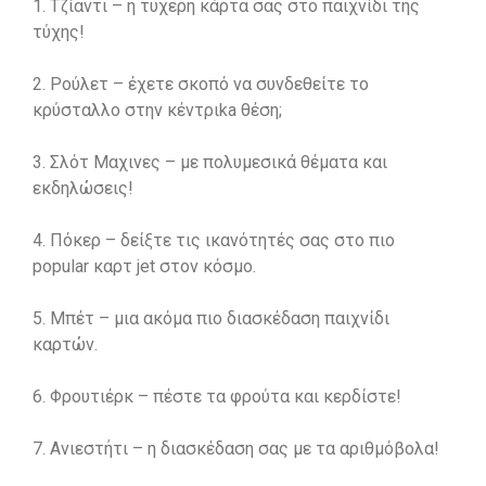
1. Τζίαντι – η τυχερή κάρτα σας στο παιχνίδι της
τύχης!
2. Ρούλετ – έχετε σκοπό να συνδεθείτε το
κρύσταλλο στην κέντριka θέση;
3. Σλότ Μαχινες – με πολυμεσικά θέματα και
εκδηλώσεις!
4. Πόκερ – δείξτε τις ικανότητές σας στο πιο
popular καρτ jet στον κόσμο.
5. Μπέτ – μια ακόμα πιο διασκέδαση παιχνίδι
καρτών.
6. Φρουτιέρκ – πέστε τα φρούτα και κερδίστε!
7. Ανιεστήτι – η διασκέδαση σας με τα αριθμόβολα!