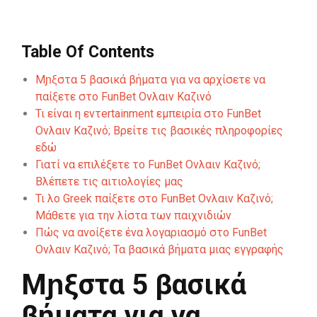
Table Of Contents
Μɲξστα 5 βασικά βήματα για να αρχίσετε να
παίξετε στο FunBet Ονλαιν Καζινό
Τι είναι η εντertainment εμπειρία στο FunBet
Ονλαιν Καζινό; Βρείτε τις βασικές πληροφορίες
εδώ
Γιατί να επιλέξετε το FunBet Ονλαιν Καζινό;
Βλέπετε τις αιτιολογίες μας
Τι λο Greek παίξετε στο FunBet Ονλαιν Καζινό;
Μάθετε για την λίστα των παιχνιδιών
Πώς να ανοίξετε ένα λογαριασμό στο FunBet
Ονλαιν Καζινό; Τα βασικά βήματα μιας εγγραφής
Μɲξστα 5 βασικά
βήματα για να