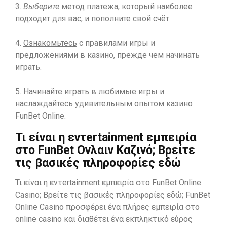
3.
Выберите
метод платежа, который наиболее
подходит для вас, и пополните свой счёт.
4.
Ознакомьтесь
с правилами игры и
предложениями в казино, прежде чем начинать
играть.
5. Начинайте играть в любимые игры и
наслаждайтесь удивительным опытом казино
FunBet Online.
Τι είναι η εντertainment εμπειρία
στο FunBet Ονλαιν Καζινό; Βρείτε
τις βασικές πληροφορίες εδώ
Τι είναι η εντertainment εμπειρία στο FunBet Online
Casino; Βρείτε τις βασικές πληροφορίες εδώ; FunBet
Online Casino προσφέρει ένα πλήρες εμπειρία στο
online casino και διαθέτει ένα εκπληκτικό εύρος