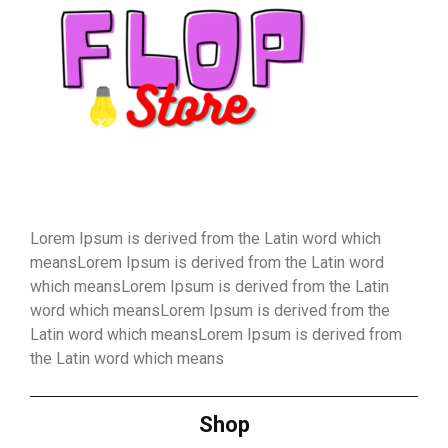
Lorem Ipsum is derived from the Latin word which
meansLorem Ipsum is derived from the Latin word
which meansLorem Ipsum is derived from the Latin
word which meansLorem Ipsum is derived from the
Latin word which meansLorem Ipsum is derived from
the Latin word which means
Shop