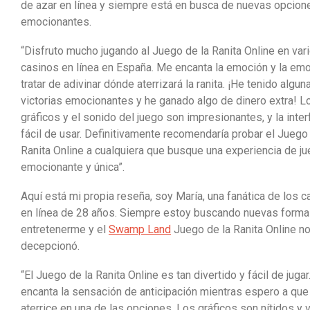
de azar en línea y siempre está en busca de nuevas opcion
emocionantes.
“Disfruto mucho jugando al Juego de la Ranita Online en var
casinos en línea en España. Me encanta la emoción y la em
tratar de adivinar dónde aterrizará la ranita. ¡He tenido algun
victorias emocionantes y he ganado algo de dinero extra! L
gráficos y el sonido del juego son impresionantes, y la inte
fácil de usar. Definitivamente recomendaría probar el Juego
Ranita Online a cualquiera que busque una experiencia de j
emocionante y única”.
Aquí está mi propia reseña, soy María, una fanática de los 
en línea de 28 años. Siempre estoy buscando nuevas form
entretenerme y el
Swamp Land
Juego de la Ranita Online n
decepcionó.
“El Juego de la Ranita Online es tan divertido y fácil de juga
encanta la sensación de anticipación mientras espero a que 
aterrice en una de las opciones. Los gráficos son nítidos y v