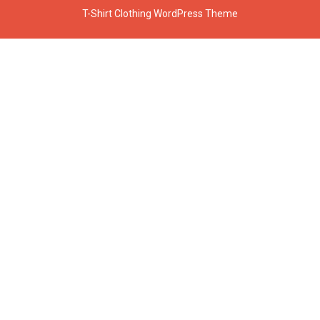
T-Shirt Clothing WordPress Theme