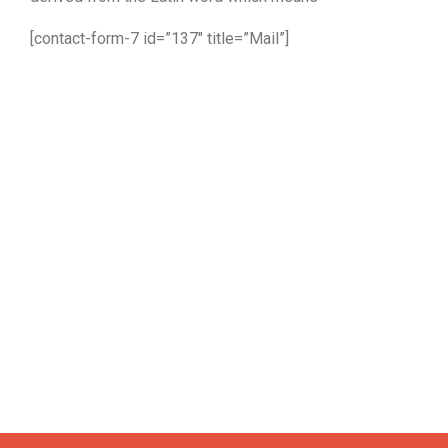
[contact-form-7 id=”137″ title=”Mail”]