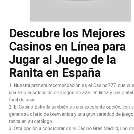
Descubre los Mejores
Casinos en Línea para
Jugar al Juego de la
Ranita en España
1. Nuestra primera recomendación es el Casino777, que cue
una amplia selección de juegos de azar en línea y una plata
fácil de usar.
2. El Casino Estrella también es una excelente opción, con 
generosa oferta de bienvenida y una gran variedad de jueg
ranita en su catálogo.
3. Otra opción a considerar es el Casino Gran Madrid, uno de