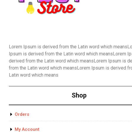
Lorem Ipsum is derived from the Latin word which meansL
Ipsum is derived from the Latin word which meansLorem I
derived from the Latin word which meansLorem Ipsum is de
from the Latin word which meansLorem Ipsum is derived fr
Latin word which means
Shop
Orders
My Account