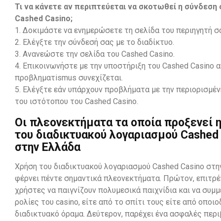
Τι να κάνετε αν περιπτεύεται να σκοτωθεί η σύνδεση 
Cashed Casino;
1. Δοκιμάστε να ενημερώσετε τη σελίδα του περιηγητή σ
2. Ελέγξτε την σύνδεσή σας με το διαδίκτυο.
3. Ανανεώστε την σελίδα του Cashed Casino.
4. Επικοινωνήστε με την υποστήριξη του Cashed Casino α
προβληματismus συνεχίζεται.
5. Ελέγξτε εάν υπάρχουν προβλήματα με την περιορισμέν
του ιστότοπου του Cashed Casino.
Οι πλεονεκτήματα τα οποία προξενεί 
του διαδικτυακού λογαριασμού Cashed
στην Ελλάδα
Χρήση του διαδικτυακού λογαριασμού Cashed Casino στη
φέρνει πέντε σημαντικά πλεονεκτήματα. Πρώτον, επιτρέ
χρήστες να παιγνίζουν πολυμεσικά παιχνίδια και να συμ
ρολίες του casino, είτε από το σπίτι τους είτε από οποι
διαδικτυακό όραμα. Δεύτερον, παρέχει ένα ασφαλές περι