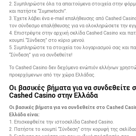
2. Συμπληρώστε όλα τα απαιτούμενα στοιχεία στην φόρ
και πατήστε “Συμmetochi”.
3. Έχετε λάβει ένα e-mail επαλήθευσης από Cashed Casino
τον σύνδεσμο επαλήθευσης για να ολοκληρώσετε την εγ
4. Επιστρέψτε στην αρχική σελίδα Cashed Casino και πα
κουμπί “Σύνδεση” στο κύριο μενού.
5. Συμπληρώστε τα στοιχεία του λογαριασμού σας και π
“Σύνδεση” για να συνδεθείτε!
Το Cashed Casino δεν δεχόμενο ενώπιόν ελλήνων χρηστ
προερχόμενων από την χώρα Ελλάδας.
Οι βασικές βήματα για να συνδεθείτε 
Cashed Casino στην Ελλάδα
Οι βασικές βήματα για να συνδεθείτε στο Cashed Casi
Ελλάδα είναι:
1. Επισκεφθείτε την ιστοσελίδα Cashed Casino.
2. Πατήστε το κουμπί “Σύνδεση” στην κορυφή της σελίδας