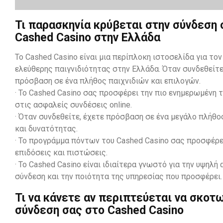
Τι παρασκηνία κρύβεται στην σύνδεση 
Cashed Casino στην Ελλάδα
Το Cashed Casino είναι μια περίπλοκη ιστοσελίδα για το
ελεύθερης παιγνιδιότητας στην Ελλάδα. Όταν συνδεθείτ
πρόσβαση σε ένα πλήθος παιχνιδιών και επιλογών.
· Το Cashed Casino σας προσφέρει την πιο ενημερωμένη 
στις ασφαλείς συνδέσεις online.
· Όταν συνδεθείτε, έχετε πρόσβαση σε ένα μεγάλο πλήθο
και δυνατότητας.
· Το προγράμμα πόντων του Cashed Casino σας προσφέρε
επιδόσεις και πιστώσεις.
· Το Cashed Casino είναι ιδιαίτερα γνωστό για την υψηλή 
σύνδεση και την ποιότητα της υπηρεσίας που προσφέρει.
Τι να κάνετε αν περιπτεύεται να σκοτω
σύνδεση σας στο Cashed Casino