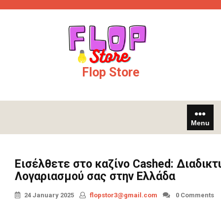
Skip
et
kingroyal
jojobet
to
content
Flop Store
Menu
Εισέλθετε στο καζίνο Cashed: Διαδικτ
Λογαριασμού σας στην Ελλάδα
24 January 2025
flopstor3@gmail.com
0 Comments