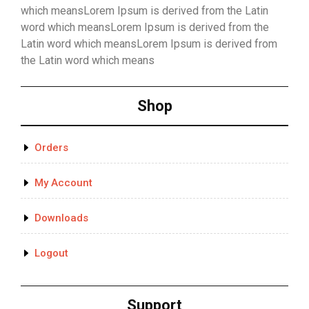
which meansLorem Ipsum is derived from the Latin
word which meansLorem Ipsum is derived from the
Latin word which meansLorem Ipsum is derived from
the Latin word which means
Shop
Orders
My Account
Downloads
Logout
Support