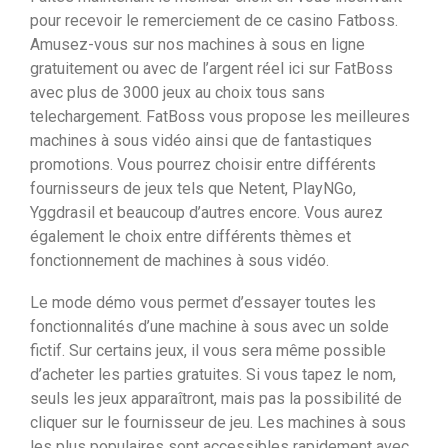
pour recevoir le remerciement de ce casino Fatboss.
Amusez-vous sur nos machines à sous en ligne
gratuitement ou avec de l’argent réel ici sur FatBoss
avec plus de 3000 jeux au choix tous sans
telechargement. FatBoss vous propose les meilleures
machines à sous vidéo ainsi que de fantastiques
promotions. Vous pourrez choisir entre différents
fournisseurs de jeux tels que Netent, PlayNGo,
Yggdrasil et beaucoup d’autres encore. Vous aurez
également le choix entre différents thèmes et
fonctionnement de machines à sous vidéo.
Le mode démo vous permet d’essayer toutes les
fonctionnalités d’une machine à sous avec un solde
fictif. Sur certains jeux, il vous sera même possible
d’acheter les parties gratuites. Si vous tapez le nom,
seuls les jeux apparaîtront, mais pas la possibilité de
cliquer sur le fournisseur de jeu. Les machines à sous
les plus populaires sont accessibles rapidement avec