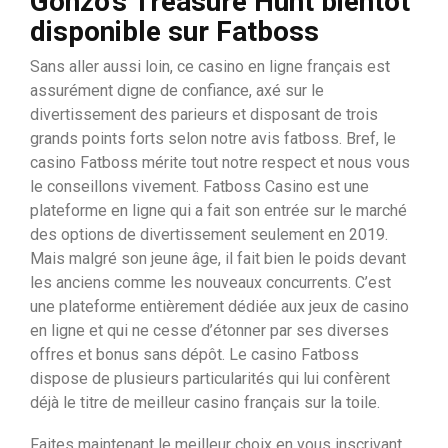
Gonzo’s Treasure Hunt bientôt
disponible sur Fatboss
Sans aller aussi loin, ce casino en ligne français est
assurément digne de confiance, axé sur le
divertissement des parieurs et disposant de trois
grands points forts selon notre avis fatboss. Bref, le
casino Fatboss mérite tout notre respect et nous vous
le conseillons vivement. Fatboss Casino est une
plateforme en ligne qui a fait son entrée sur le marché
des options de divertissement seulement en 2019.
Mais malgré son jeune âge, il fait bien le poids devant
les anciens comme les nouveaux concurrents. C’est
une plateforme entièrement dédiée aux jeux de casino
en ligne et qui ne cesse d’étonner par ses diverses
offres et bonus sans dépôt. Le casino Fatboss
dispose de plusieurs particularités qui lui confèrent
déjà le titre de meilleur casino français sur la toile.
Faites maintenant le meilleur choix en vous inscrivant