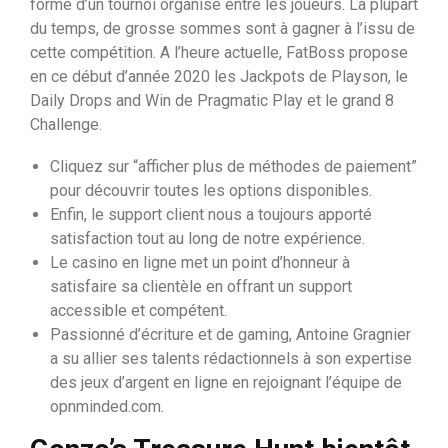
forme d’un tournoi organisé entre les joueurs. La plupart
du temps, de grosse sommes sont à gagner à l’issu de
cette compétition. A l’heure actuelle, FatBoss propose
en ce début d’année 2020 les Jackpots de Playson, le
Daily Drops and Win de Pragmatic Play et le grand 8
Challenge.
Cliquez sur “afficher plus de méthodes de paiement”
pour découvrir toutes les options disponibles.
Enfin, le support client nous a toujours apporté
satisfaction tout au long de notre expérience.
Le casino en ligne met un point d’honneur à
satisfaire sa clientèle en offrant un support
accessible et compétent.
Passionné d’écriture et de gaming, Antoine Gragnier
a su allier ses talents rédactionnels à son expertise
des jeux d’argent en ligne en rejoignant l’équipe de
opnminded.com.