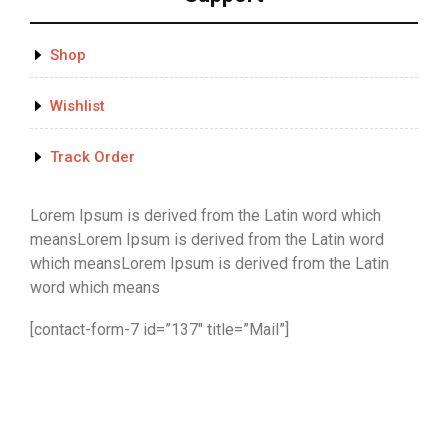
Shop
Wishlist
Track Order
Lorem Ipsum is derived from the Latin word which
meansLorem Ipsum is derived from the Latin word
which meansLorem Ipsum is derived from the Latin
word which means
[contact-form-7 id=”137″ title=”Mail”]