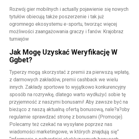
Rozwój gier mobilnych i actually pojawienie się nowych
tytułów obiecują także poszerzenie i tak już
ogromnego ekosystemu e-sportu, tworząc więcej
możliwości zaangażowania graczy i fanów. Krajobraz
turniejów
Jak Mogę Uzyskać Weryfikację W
Ggbet?
Typerzy mogą skorzystać z premii za pierwszą wpłatę,
z darmowych zakładów, premii cashback we wielu
innych. Zakłady sportowe to wyjątkowo konkurencyjny
sposób na rozrywkę, dlatego warto wydłużyć sobie tę
przyjemność z naszymi bonusami! Aby zawsze być na
bieżąco z naszą aktualną ofertą bonusową, nale?a?oby
regularnie sprawdzać stronę z bonusami (Promocje).
Polecamy też czekać na wysyłane poprzez nas
wiadomości marketingowe, w których znajdują się”