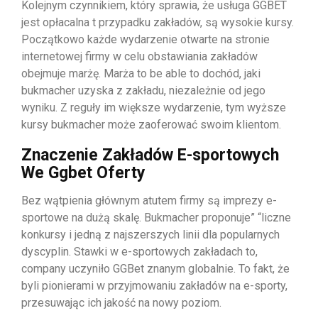
Kolejnym czynnikiem, który sprawia, że usługa GGBET
jest opłacalna t przypadku zakładów, są wysokie kursy.
Początkowo każde wydarzenie otwarte na stronie
internetowej firmy w celu obstawiania zakładów
obejmuje marżę. Marża to be able to dochód, jaki
bukmacher uzyska z zakładu, niezależnie od jego
wyniku. Z reguły im większe wydarzenie, tym wyższe
kursy bukmacher może zaoferować swoim klientom.
Znaczenie Zakładów E-sportowych
We Ggbet Oferty
Bez wątpienia głównym atutem firmy są imprezy e-
sportowe na dużą skalę. Bukmacher proponuje” “liczne
konkursy i jedną z najszerszych linii dla popularnych
dyscyplin. Stawki w e-sportowych zakładach to,
company uczyniło GGBet znanym globalnie. To fakt, że
byli pionierami w przyjmowaniu zakładów na e-sporty,
przesuwając ich jakość na nowy poziom.