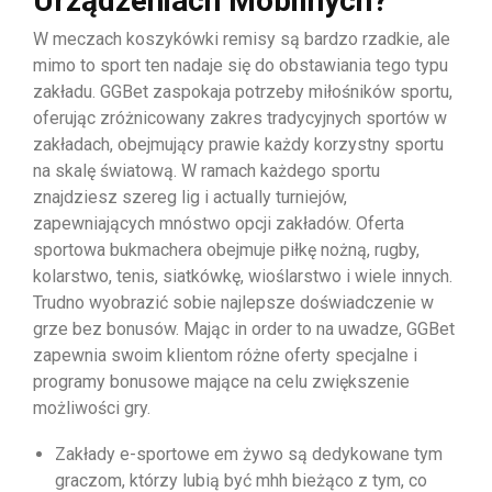
Urządzeniach Mobilnych?
W meczach koszykówki remisy są bardzo rzadkie, ale
mimo to sport ten nadaje się do obstawiania tego typu
zakładu. GGBet zaspokaja potrzeby miłośników sportu,
oferując zróżnicowany zakres tradycyjnych sportów w
zakładach, obejmujący prawie każdy korzystny sportu
na skalę światową. W ramach każdego sportu
znajdziesz szereg lig i actually turniejów,
zapewniających mnóstwo opcji zakładów. Oferta
sportowa bukmachera obejmuje piłkę nożną, rugby,
kolarstwo, tenis, siatkówkę, wioślarstwo i wiele innych.
Trudno wyobrazić sobie najlepsze doświadczenie w
grze bez bonusów. Mając in order to na uwadze, GGBet
zapewnia swoim klientom różne oferty specjalne i
programy bonusowe mające na celu zwiększenie
możliwości gry.
Zakłady e-sportowe em żywo są dedykowane tym
graczom, którzy lubią być mhh bieżąco z tym, co