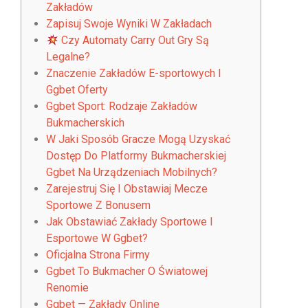
Zakładów
Zapisuj Swoje Wyniki W Zakładach
Czy Automaty Carry Out Gry Są
Legalne?
Znaczenie Zakładów E-sportowych I
Ggbet Oferty
Ggbet Sport: Rodzaje Zakładów
Bukmacherskich
W Jaki Sposób Gracze Mogą Uzyskać
Dostęp Do Platformy Bukmacherskiej
Ggbet Na Urządzeniach Mobilnych?
Zarejestruj Się I Obstawiaj Mecze
Sportowe Z Bonusem
Jak Obstawiać Zakłady Sportowe I
Esportowe W Ggbet?
Oficjalna Strona Firmy
Ggbet To Bukmacher O Światowej
Renomie
Ggbet — Zakłady Online