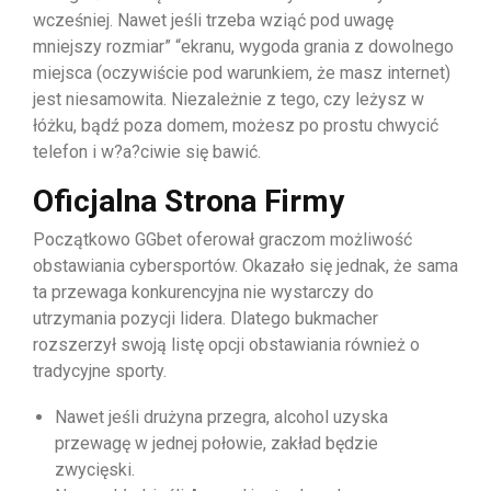
wcześniej. Nawet jeśli trzeba wziąć pod uwagę
mniejszy rozmiar” “ekranu, wygoda grania z dowolnego
miejsca (oczywiście pod warunkiem, że masz internet)
jest niesamowita. Niezależnie z tego, czy leżysz w
łóżku, bądź poza domem, możesz po prostu chwycić
telefon i w?a?ciwie się bawić.
Oficjalna Strona Firmy
Początkowo GGbet oferował graczom możliwość
obstawiania cybersportów. Okazało się jednak, że sama
ta przewaga konkurencyjna nie wystarczy do
utrzymania pozycji lidera. Dlatego bukmacher
rozszerzył swoją listę opcji obstawiania również o
tradycyjne sporty.
Nawet jeśli drużyna przegra, alcohol uzyska
przewagę w jednej połowie, zakład będzie
zwycięski.