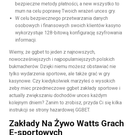
bezpieczne metody płatności, a new wszystko to
mum na celu poprawę Twoich wrażeń unces gry.
W celu bezpiecznego przetwarzania danych
osobowych i finansowych swoich klientów kasyno
wykorzystuje 128-bitową konfigurację szyfrowania
informacji.
Wiemy, że ggbet to jeden z najnowszych,
nowocześniejszych i najpopularniejszych polskich
bukmacherów. Dzięki niemu możesz obstawiać nie
tylko wydarzenia sportowe, ale także grać w gry
kasynowe. Czy kiedykolwiek marzyłeś o wysokich
zeby miec przedmeczowe ggbet zakłady sportowe i
actually zwiększaniu dochodów unces każdym
kolejnym dniem? Zanim to zrobisz, przyda Ci się kilka
instrukcji se strony hazardowej GGBET.
Zakłady Na Żywo Watts Grach
E-sportowych