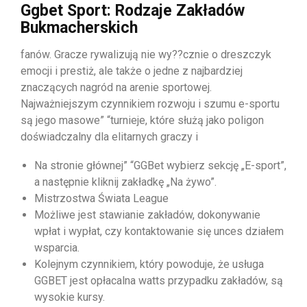
Ggbet Sport: Rodzaje Zakładów
Bukmacherskich
fanów. Gracze rywalizują nie wy??cznie o dreszczyk
emocji i prestiż, ale także o jedne z najbardziej
znaczących nagród na arenie sportowej.
Najważniejszym czynnikiem rozwoju i szumu e-sportu
są jego masowe” “turnieje, które służą jako poligon
doświadczalny dla elitarnych graczy i
Na stronie głównej” “GGBet wybierz sekcję „E-sport”,
a następnie kliknij zakładkę „Na żywo”.
Mistrzostwa Świata League
Możliwe jest stawianie zakładów, dokonywanie
wpłat i wypłat, czy kontaktowanie się unces działem
wsparcia.
Kolejnym czynnikiem, który powoduje, że usługa
GGBET jest opłacalna watts przypadku zakładów, są
wysokie kursy.