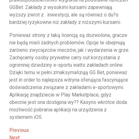
GGBet. Zakłady z wysokimi kursami zapewniają
wyższy zwrot z . inwestycji, ale są również o du?o
bardziej ryzykowne niż zakłady z niższymi kursami.
Ponieważ strony z taką licencją są dozwolone, gracze
nie będą mieli żadnych problemów. Opcje te obejmują
zarówno zwycięzców meczów, jak i wydarzenia w grze.
Zachęcamy osoby prywatne carry out korzystania z
ogromnej dziedziny e-sportu watts zakładach online.
Dzięki temu w pełni zmaksymalizują GG Bet, ponieważ
jest in order to najlepsza witryna oferująca fascynujące
doświadczenia związane z zakładami e-sportowymi.
Aplikację znajdziecie w Play Marketplace, gdyż
obecnie jest ona dostępna wy?? Kasyno wkrótce doda
możliwość pobrania aplikacji na urządzenia z
systemem iOS.
Post
Previous
Previous
Post
Next
Next