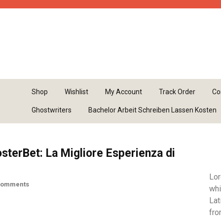
Shop
Wishlist
My Account
Track Order
Co
Ghostwriters
Bachelor Arbeit Schreiben Lassen Kosten
sterBet: La Migliore Esperienza di
Lor
Comments
whi
Lat
fro