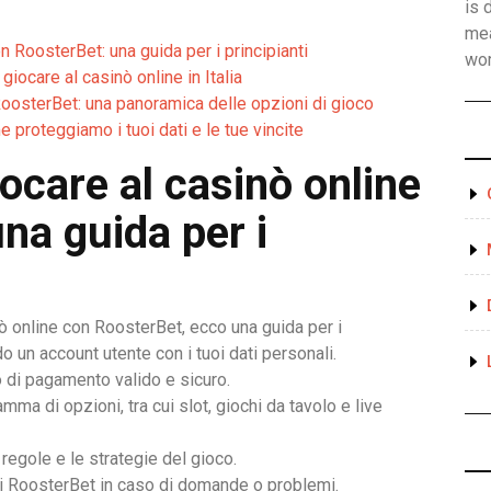
is 
mea
n RoosterBet: una guida per i principianti
wo
iocare al casinò online in Italia
 RoosterBet: una panoramica delle opzioni di gioco
e proteggiamo i tuoi dati e le tue vincite
ocare al casinò online
na guida per i
nò online con RoosterBet, ecco una guida per i
o un account utente con i tuoi dati personali.
 di pagamento valido e sicuro.
amma di opzioni, tra cui slot, giochi da tavolo e live
e regole e le strategie del gioco.
i di RoosterBet in caso di domande o problemi.