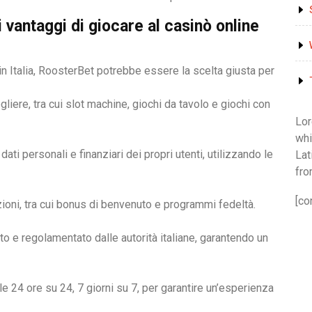
 vantaggi di giocare al casinò online
in Italia, RoosterBet potrebbe essere la scelta giusta per
liere, tra cui slot machine, giochi da tavolo e giochi con
Lor
whi
ati personali e finanziari dei propri utenti, utilizzando le
Lat
fro
[co
oni, tra cui bonus di benvenuto e programmi fedeltà.
to e regolamentato dalle autorità italiane, garantendo un
ile 24 ore su 24, 7 giorni su 7, per garantire un’esperienza