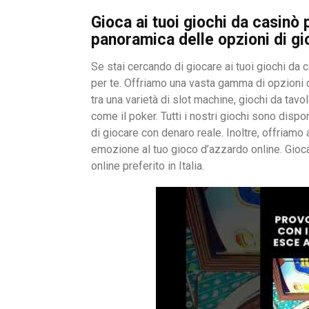
Gioca ai tuoi giochi da casinò 
panoramica delle opzioni di g
Se stai cercando di giocare ai tuoi giochi da ca
per te. Offriamo una vasta gamma di opzioni 
tra una varietà di slot machine, giochi da tavo
come il poker. Tutti i nostri giochi sono disp
di giocare con denaro reale. Inoltre, offriamo
emozione al tuo gioco d’azzardo online. Gioc
online preferito in Italia.