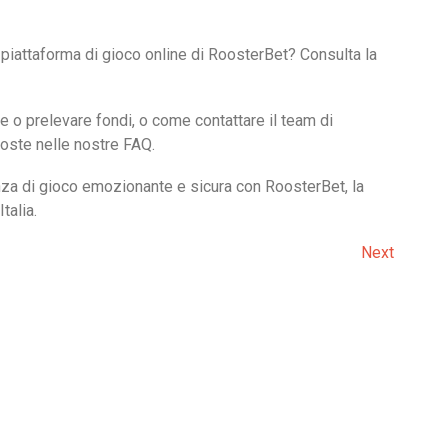
piattaforma di gioco online di RoosterBet? Consulta la
 o prelevare fondi, o come contattare il team di
poste nelle nostre FAQ.
nza di gioco emozionante e sicura con RoosterBet, la
talia.
Next
Next
Post