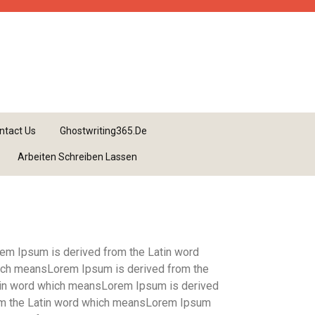
ntact Us
Ghostwriting365.de
Arbeiten Schreiben Lassen
em Ipsum is derived from the Latin word
ch meansLorem Ipsum is derived from the
in word which meansLorem Ipsum is derived
m the Latin word which meansLorem Ipsum