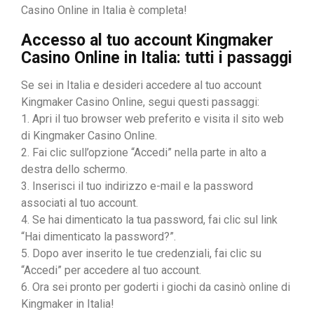
Casino Online in Italia è completa!
Accesso al tuo account Kingmaker
Casino Online in Italia: tutti i passaggi
Se sei in Italia e desideri accedere al tuo account
Kingmaker Casino Online, segui questi passaggi:
1. Apri il tuo browser web preferito e visita il sito web
di Kingmaker Casino Online.
2. Fai clic sull’opzione “Accedi” nella parte in alto a
destra dello schermo.
3. Inserisci il tuo indirizzo e-mail e la password
associati al tuo account.
4. Se hai dimenticato la tua password, fai clic sul link
“Hai dimenticato la password?”.
5. Dopo aver inserito le tue credenziali, fai clic su
“Accedi” per accedere al tuo account.
6. Ora sei pronto per goderti i giochi da casinò online di
Kingmaker in Italia!