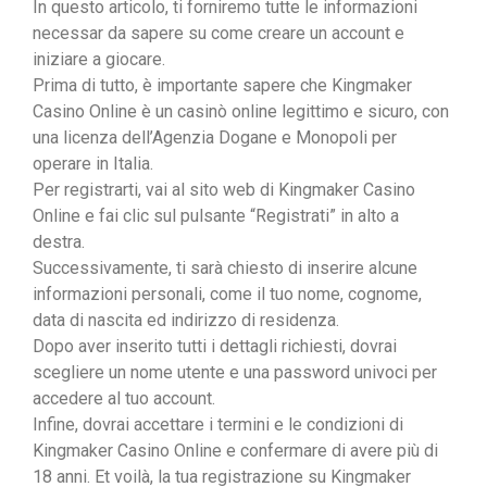
In questo articolo, ti forniremo tutte le informazioni
necessar da sapere su come creare un account e
iniziare a giocare.
Prima di tutto, è importante sapere che Kingmaker
Casino Online è un casinò online legittimo e sicuro, con
una licenza dell’Agenzia Dogane e Monopoli per
operare in Italia.
Per registrarti, vai al sito web di Kingmaker Casino
Online e fai clic sul pulsante “Registrati” in alto a
destra.
Successivamente, ti sarà chiesto di inserire alcune
informazioni personali, come il tuo nome, cognome,
data di nascita ed indirizzo di residenza.
Dopo aver inserito tutti i dettagli richiesti, dovrai
scegliere un nome utente e una password univoci per
accedere al tuo account.
Infine, dovrai accettare i termini e le condizioni di
Kingmaker Casino Online e confermare di avere più di
18 anni. Et voilà, la tua registrazione su Kingmaker