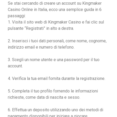
Se stai cercando di creare un account su Kingmaker
Casino Online in Italia, ecco una semplice guida in 6
passaggi:
1. Visita il sito web di Kingmaker Casino e fai clic sul
pulsante “Registrati” in alto a destra.
2. Inserisci i tuoi dati personali, come nome, cognome,
indirizzo email e numero di telefono.
3. Scegli un nome utente e una password per il tuo
account.
4. Verifica la tua email fornita durante la registrazione.
5. Completa il tuo profilo fornendo le informazioni
richieste, come data di nascita e sesso.
6. Effettua un deposito utilizzando uno dei metodi di
pagamento disponibili per iniziare a giocare.