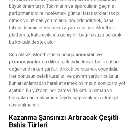
büyük önem taşır. Takımların ve sporcuların geçmiş
performanslarını incelemek, güncel istatistikleri takip
etmek ve uzman yorumlarını değerlendirmek, daha
bilinçli tahminler yapmanıza yardımcı olur. Mostbet
platformu, kullanıcılarına geniş bir bilgi havuzu sunarak
bu konuda destek olur.
Son olarak, Mostbet’in sunduğu
bonuslar ve
promosyonlar
da dikkat çekicidir. Ancak bu fırsatları
değerlendirirken şartları dikkatlice okumak önemlidir.
Her bonusun belirli kuralları ve çevrim şartları bulunur;
bunları anlamadan hareket etmek olumsuz sonuçlara yol
açabilir. Bu yüzden, her zaman dikkatli olunmalı ve
bonuslardan maksimum fayda sağlamak için stratejik
davranılmalıdır.
Kazanma Şansınızı Artıracak Çeşitli
Bahis Türleri