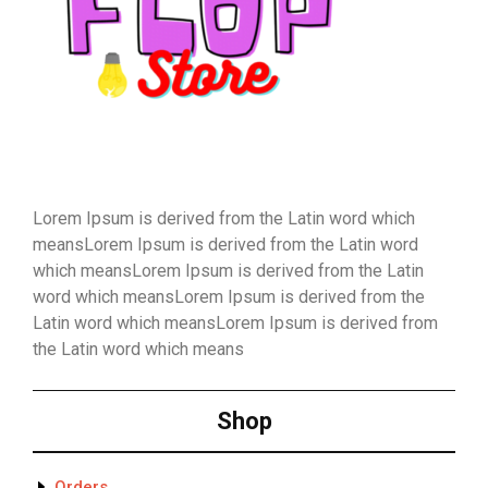
Lorem Ipsum is derived from the Latin word which
meansLorem Ipsum is derived from the Latin word
which meansLorem Ipsum is derived from the Latin
word which meansLorem Ipsum is derived from the
Latin word which meansLorem Ipsum is derived from
the Latin word which means
Shop
Orders