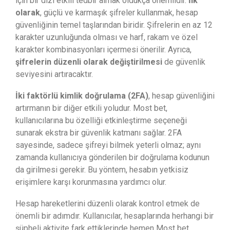
için bir dizi etkili tedbir almak oldukça önemlidir.
İlk
olarak
, güçlü ve karmaşık şifreler kullanmak, hesap
güvenliğinin temel taşlarından biridir. Şifrelerin en az 12
karakter uzunluğunda olması ve harf, rakam ve özel
karakter kombinasyonları içermesi önerilir. Ayrıca,
şifrelerin düzenli olarak değiştirilmesi
de güvenlik
seviyesini artıracaktır.
İki faktörlü kimlik doğrulama (2FA)
, hesap güvenliğini
artırmanın bir diğer etkili yoludur. Most bet,
kullanıcılarına bu özelliği etkinleştirme seçeneği
sunarak ekstra bir güvenlik katmanı sağlar. 2FA
sayesinde, sadece şifreyi bilmek yeterli olmaz; aynı
zamanda kullanıcıya gönderilen bir doğrulama kodunun
da girilmesi gerekir. Bu yöntem, hesabın yetkisiz
erişimlere karşı korunmasına yardımcı olur.
Hesap hareketlerini düzenli olarak kontrol etmek de
önemli bir adımdır. Kullanıcılar, hesaplarında herhangi bir
şüpheli aktivite fark ettiklerinde hemen Most bet