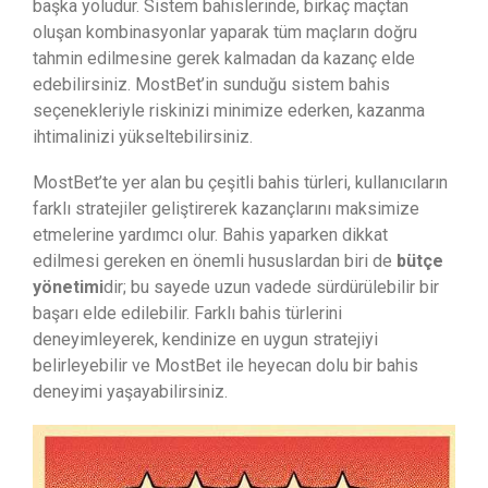
başka yoludur. Sistem bahislerinde, birkaç maçtan
oluşan kombinasyonlar yaparak tüm maçların doğru
tahmin edilmesine gerek kalmadan da kazanç elde
edebilirsiniz. MostBet’in sunduğu sistem bahis
seçenekleriyle riskinizi minimize ederken, kazanma
ihtimalinizi yükseltebilirsiniz.
MostBet’te yer alan bu çeşitli bahis türleri, kullanıcıların
farklı stratejiler geliştirerek kazançlarını maksimize
etmelerine yardımcı olur. Bahis yaparken dikkat
edilmesi gereken en önemli hususlardan biri de
bütçe
yönetimi
dir; bu sayede uzun vadede sürdürülebilir bir
başarı elde edilebilir. Farklı bahis türlerini
deneyimleyerek, kendinize en uygun stratejiyi
belirleyebilir ve MostBet ile heyecan dolu bir bahis
deneyimi yaşayabilirsiniz.