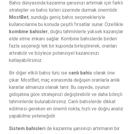
Bahis dünyasında kazanma şansınızı artırmak için farklı
stratejiler ve bahis türleri üzerinde durmak önemlidir.
MostBet
, sunduğu geniş bahis seçenekleriyle
kullanıcılarına bu konuda çeşitli fırsatlar sunar. Özellikle
kombine bahisler
, doğru tahminlerle yüksek kazançlar
elde etme imkanı sağlar. Kombine bahislerde birden
fazla seçeneği tek bir kuponda birleştirerek, oranları
artırabilir ve böylece potansiyel kazancınızı
katlayabilirsiniz.
Bir diğer etkili bahis türü ise
canlı bahis
olarak öne
çıkar. MostBet, maç esnasında değişen oranlarla anlık
kararlar almanıza olanak tanır. Bu sayede, oyunun
gidişatına göre stratejinizi değiştirebilir ve daha bilinçli
tahminlerde bulunabilirsiniz. Canlı bahislerde dikkat
edilmesi gereken en önemli nokta, hızlı ve doğru analiz
yapabilme yeteneğidir.
Sistem bahisleri
de kazanma şansınızı artırmanın bir