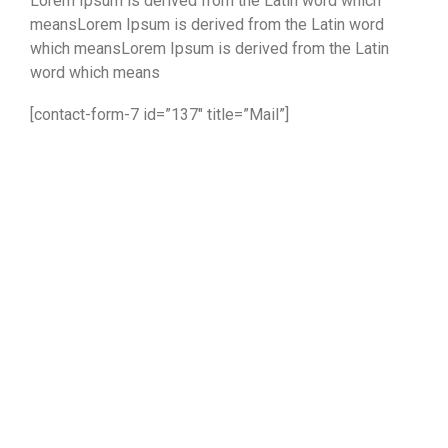
Lorem Ipsum is derived from the Latin word which
meansLorem Ipsum is derived from the Latin word
which meansLorem Ipsum is derived from the Latin
word which means
[contact-form-7 id=”137″ title=”Mail”]