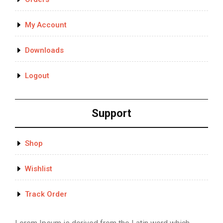
My Account
Downloads
Logout
Support
Shop
Wishlist
Track Order