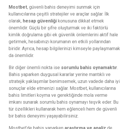
Mostbet
, güvenli bahis deneyimi sunmak için
kullanıcılarına çeşitli stratejiler ve araçlar sağlar. İlk
olarak,
hesap güvenliği
konusuna dikkat etmek
önemlidir. Güçlü bir şifre oluşturmak ve iki faktörlü
kimlik doğrulama gibi ek güvenlik önlemlerini aktif hale
getirmek, hesabınızı korumanın en etkili yollarından
biridir. Ayrıca, hesap bilgilerinizi kimseyle paylaşmamak
da önemlidir.
Bir diğer önemli nokta ise
sorumlu bahis oynamaktır
.
Bahis yaparken duygusal kararlar yerine mantıklı ve
stratejik yaklaşımlar benimsemek, uzun vadede daha iyi
sonuçlar elde etmenizi sağlar. Mostbet, kullanıcılarına
bahis limitleri koyma ve gerektiğinde mola verme
imkanı sunarak sorumlu bahis oynamayı teşvik eder. Bu
tür özellikleri kullanarak hem eğlenceli hem de güvenli
bir bahis deneyimi yaşayabilirsiniz.
Mostbet’de bahis yaparken
araştırma ve analiz
de