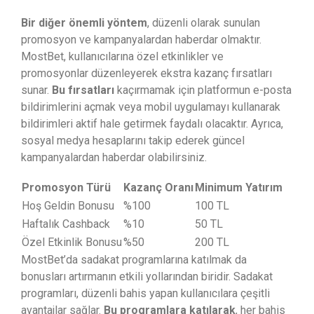
Bir diğer önemli yöntem
, düzenli olarak sunulan
promosyon ve kampanyalardan haberdar olmaktır.
MostBet, kullanıcılarına özel etkinlikler ve
promosyonlar düzenleyerek ekstra kazanç fırsatları
sunar.
Bu fırsatları
kaçırmamak için platformun e-posta
bildirimlerini açmak veya mobil uygulamayı kullanarak
bildirimleri aktif hale getirmek faydalı olacaktır. Ayrıca,
sosyal medya hesaplarını takip ederek güncel
kampanyalardan haberdar olabilirsiniz.
Promosyon Türü
Kazanç Oranı
Minimum Yatırım
Hoş Geldin Bonusu
%100
100 TL
Haftalık Cashback
%10
50 TL
Özel Etkinlik Bonusu
%50
200 TL
MostBet’da sadakat programlarına katılmak da
bonusları artırmanın etkili yollarından biridir. Sadakat
programları, düzenli bahis yapan kullanıcılara çeşitli
avantajlar sağlar.
Bu programlara katılarak
, her bahis