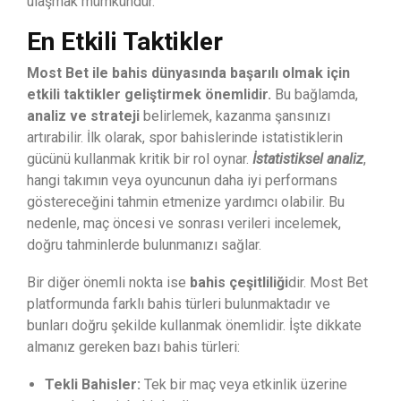
ulaşmak mümkündür.
En Etkili Taktikler
Most Bet ile bahis dünyasında başarılı olmak için
etkili taktikler geliştirmek önemlidir.
Bu bağlamda,
analiz ve strateji
belirlemek, kazanma şansınızı
artırabilir. İlk olarak, spor bahislerinde istatistiklerin
gücünü kullanmak kritik bir rol oynar.
İstatistiksel analiz
,
hangi takımın veya oyuncunun daha iyi performans
göstereceğini tahmin etmenize yardımcı olabilir. Bu
nedenle, maç öncesi ve sonrası verileri incelemek,
doğru tahminlerde bulunmanızı sağlar.
Bir diğer önemli nokta ise
bahis çeşitliliği
dir. Most Bet
platformunda farklı bahis türleri bulunmaktadır ve
bunları doğru şekilde kullanmak önemlidir. İşte dikkate
almanız gereken bazı bahis türleri:
Tekli Bahisler:
Tek bir maç veya etkinlik üzerine