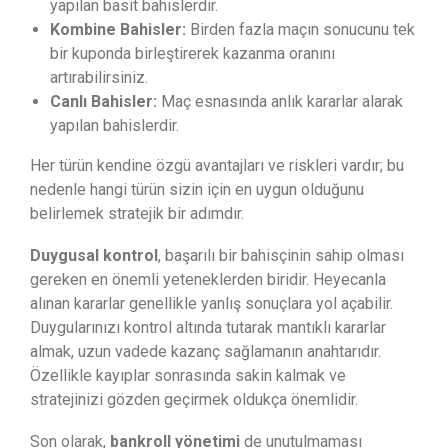
yapılan basit bahislerdir.
Kombine Bahisler:
Birden fazla maçın sonucunu tek
bir kuponda birleştirerek kazanma oranını
artırabilirsiniz.
Canlı Bahisler:
Maç esnasında anlık kararlar alarak
yapılan bahislerdir.
Her türün kendine özgü avantajları ve riskleri vardır; bu
nedenle hangi türün sizin için en uygun olduğunu
belirlemek stratejik bir adımdır.
Duygusal kontrol
, başarılı bir bahisçinin sahip olması
gereken en önemli yeteneklerden biridir. Heyecanla
alınan kararlar genellikle yanlış sonuçlara yol açabilir.
Duygularınızı kontrol altında tutarak mantıklı kararlar
almak, uzun vadede kazanç sağlamanın anahtarıdır.
Özellikle kayıplar sonrasında sakin kalmak ve
stratejinizi gözden geçirmek oldukça önemlidir.
Son olarak,
bankroll yönetimi
de unutulmaması