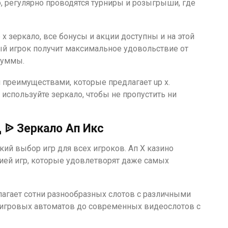
, регулярно проводятся турниры и розыгрыши, где
p x зеркало, все бонусы и акции доступны и на этой
дый игрок получит максимальное удовольствие от
суммы.
 преимуществами, которые предлагает up x.
 используйте зеркало, чтобы не пропустить ни
 ᐉ Зеркало Ап Икс
ий выбор игр для всех игроков. Ап Х казино
ией игр, которые удовлетворят даже самых
лагает сотни разнообразных слотов с различными
 игровых автоматов до современных видеослотов с