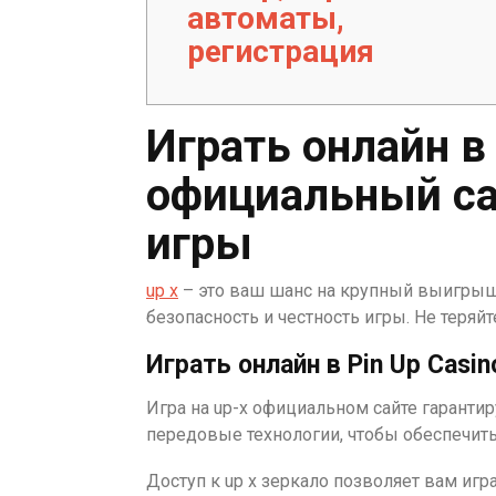
автоматы,
регистрация
Играть онлайн в 
официальный са
игры
up x
– это ваш шанс на крупный выигрыш!
безопасность и честность игры. Не теряйт
Играть онлайн в Pin Up Casi
Игра на up-x официальном сайте гаранти
передовые технологии, чтобы обеспечит
Доступ к up x зеркало позволяет вам игр