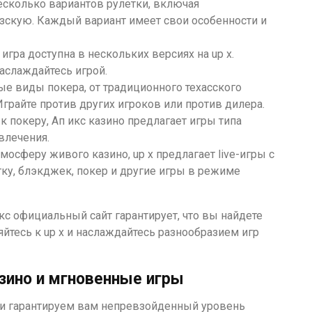
несколько вариантов рулетки, включая
зскую. Каждый вариант имеет свои особенности и
игра доступна в нескольких версиях на up x.
слаждайтесь игрой.
ые виды покера, от традиционного техасского
Играйте против других игроков или против дилера.
к покеру, Ап икс казино предлагает игры типа
влечения.
тмосферу живого казино, up x предлагает live-игры с
ку, блэкджек, покер и другие игры в режиме
кс официальный сайт гарантирует, что вы найдете
яйтесь к up x и наслаждайтесь разнообразием игр
зино и мгновенные игры
 и гарантируем вам непревзойденный уровень