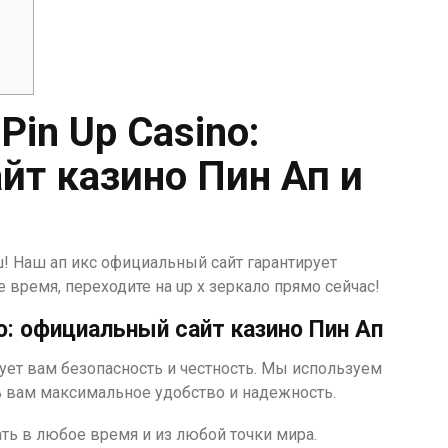
Pin Up Casino:
йт казино Пин Ап и
 Наш ап икс официальный сайт гарантирует
е время, переходите на up x зеркало прямо сейчас!
no: официальный сайт казино Пин Ап
рует вам безопасность и честность. Мы используем
ь вам максимальное удобство и надежность.
ать в любое время и из любой точки мира.