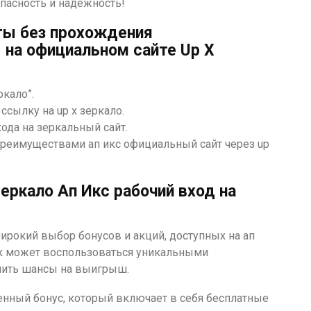
пасность и надежность!
ты без прохождения
 на официальном сайте Up X
кало”.
сылку на up x зеркало.
ода на зеркальный сайт.
реимуществами ап икс официальный сайт через up
еркало Ап Икс рабочий вход на
ирокий выбор бонусов и акций, доступных на ап
ик может воспользоваться уникальными
чить шансы на выигрыш.
венный бонус, который включает в себя бесплатные