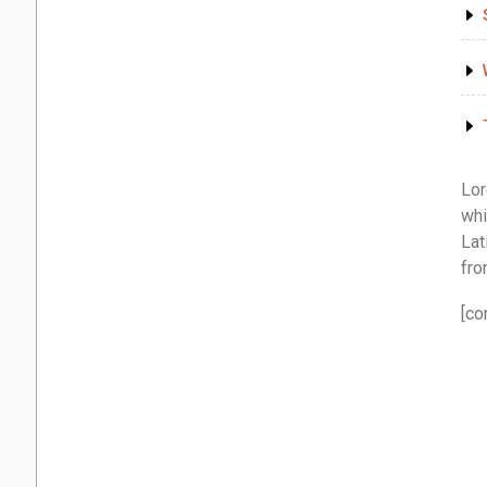
Lor
whi
Lat
fro
[co