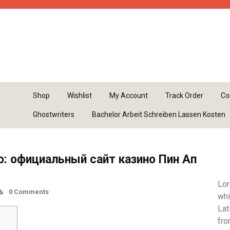
Shop
Wishlist
My Account
Track Order
Co
Ghostwriters
Bachelor Arbeit Schreiben Lassen Kosten
no: официальный сайт казино Пин Ап
Lor
0 Comments
whi
Lat
fro