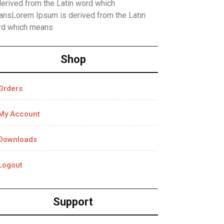
derived from the Latin word which
nsLorem Ipsum is derived from the Latin
rd which means
Shop
Orders
My Account
Downloads
Logout
Support