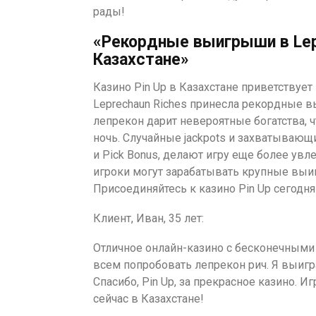
рады!
«Рекордные выигрыши в Lepr
Казахстане»
Казино Pin Up в Казахстане приветствуе
Leprechaun Riches принесла рекордные 
лепрекон дарит невероятные богатства, 
ночь. Случайные jackpots и захватывающи
и Pick Bonus, делают игру еще более увл
игроки могут зарабатывать крупные выи
Присоединяйтесь к казино Pin Up сегодня 
Клиент, Иван, 35 лет:
Отличное онлайн-казино с бесконечным
всем попробовать лепрекон рич. Я выигра
Спасибо,
Pin Up
, за прекрасное казино. И
сейчас в Казахстане!