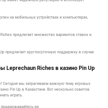
ступен на мобильных устройствах и компьютерах,
 Riches предлагает множество вариантов ставок и
n Up предлагает круглосуточную поддержку в случае
 Leprechaun Riches в казино Pin Up
е! Сегодня мы затрагиваем важную тему игровых
азино Pin Up в Казахстане. Вот несколько советов:
нать играть.
и придерживайтесь ее.