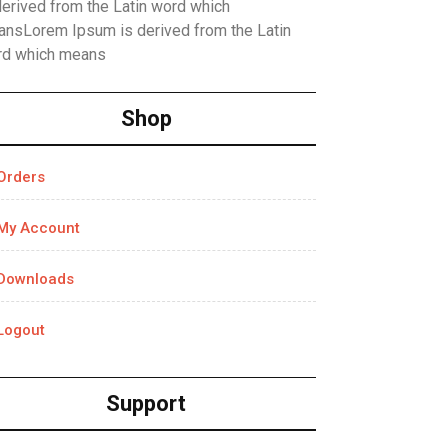
derived from the Latin word which
nsLorem Ipsum is derived from the Latin
rd which means
Shop
Orders
My Account
Downloads
Logout
Support