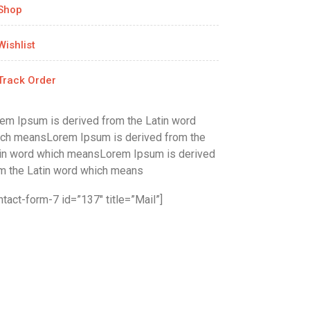
Shop
Wishlist
Track Order
em Ipsum is derived from the Latin word
ch meansLorem Ipsum is derived from the
in word which meansLorem Ipsum is derived
m the Latin word which means
ntact-form-7 id=”137″ title=”Mail”]