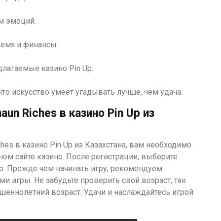
м эмоций.
ремя и финансы.
длагаемые казино Pin Up.
 что искусство умеет угадывать лучше, чем удача.
aun Riches в казино Pin Up из
ches в казино Pin Up из Казахстана, вам необходимо
ном сайте казино. После регистрации, выберите
гр. Прежде чем начинать игру, рекомендуем
и игры. Не забудьте проверить свой возраст, так
шеннолетний возраст. Удачи и наслаждайтесь игрой