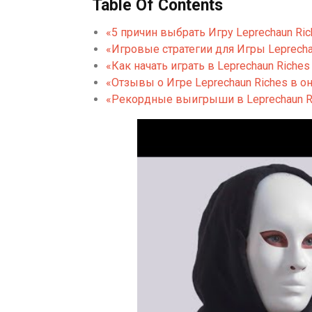
Table Of Contents
«5 причин выбрать Игру Leprechaun Ric
«Игровые стратегии для Игры Leprechau
«Как начать играть в Leprechaun Riches
«Отзывы о Игре Leprechaun Riches в он
«Рекордные выигрыши в Leprechaun Ric