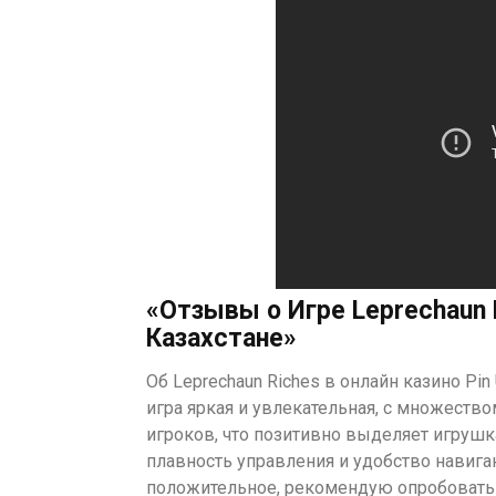
«Отзывы о Игре Leprechaun R
Казахстане»
Об Leprechaun Riches в онлайн казино P
игра яркая и увлекательная, с множество
игроков, что позитивно выделяет игрушк
плавность управления и удобство навига
положительное, рекомендую опробовать L