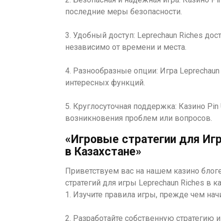
последние меры безопасности.
3. Удобный доступ: Leprechaun Riches до
независимо от времени и места.
4. Разнообразные опции: Игра Leprechaun
интересных функций.
5. Круглосуточная поддержка: Казино Pi
возникновения проблем или вопросов.
«Игровые стратегии для Игры
в Казахстане»
Приветствуем вас на нашем казино блог
стратегий для игры Leprechaun Riches в к
1. Изучите правила игры, прежде чем начи
2. Разработайте собственную стратегию 