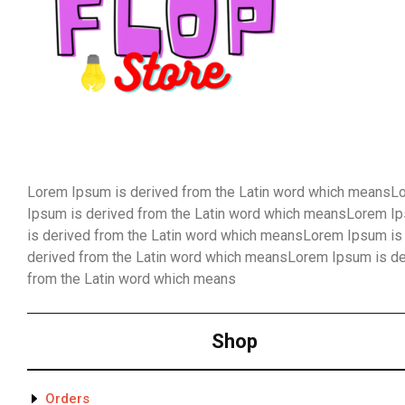
Lorem Ipsum is derived from the Latin word which meansL
Ipsum is derived from the Latin word which meansLorem I
is derived from the Latin word which meansLorem Ipsum is
derived from the Latin word which meansLorem Ipsum is de
from the Latin word which means
Shop
Orders