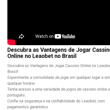
Descubra as Vantagens de Jogar Cassin
Online no Leaobet no Brasil
Descubra as Vantagens de Jogar Cassino Online no Leaobe
Brasil!
Experimente a comodidade de jogar em qualquer lugar e em
qualquer horário.
Tenha acesso a uma variedade de jogos de cassino online
português.
Confie na segurança e na confiabilidade do Leaobet, com
pagamentos garantidos.