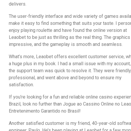
delivers.
The user-friendly interface and wide variety of games avail
make it easy to find something that suits your taste. I perso
enjoy playing roulette and have found the online version at
Leaobet to be just as thrilling as the real thing. The graphics
impressive, and the gameplay is smooth and seamless.
What’s more, Leaobet offers excellent customer service, wh
a huge plus in my book. I had a small issue with my account
the support team was quick to resolve it. They were friendly
professional, and went above and beyond to ensure my
satisfaction.
If you’re looking for a fun and reliable online casino experie
Brazil, look no further than Jogue ao Cassino Online no Leao
Entretenimento Garantido no Brasil!
Another satisfied customer is my friend, 40-year-old softw
engineer, Paulo. He’s been playing at Leaobet for a few mon