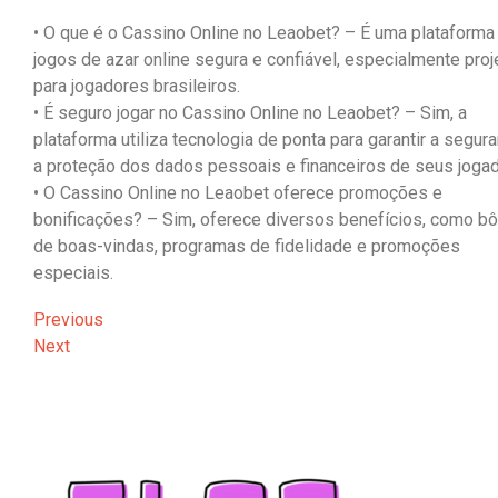
• O que é o Cassino Online no Leaobet? – É uma plataforma
jogos de azar online segura e confiável, especialmente proj
para jogadores brasileiros.
• É seguro jogar no Cassino Online no Leaobet? – Sim, a
plataforma utiliza tecnologia de ponta para garantir a segur
a proteção dos dados pessoais e financeiros de seus joga
• O Cassino Online no Leaobet oferece promoções e
bonificações? – Sim, oferece diversos benefícios, como b
de boas-vindas, programas de fidelidade e promoções
especiais.
Post
Previous
Previous
Post
Next
Next
navigation
Post