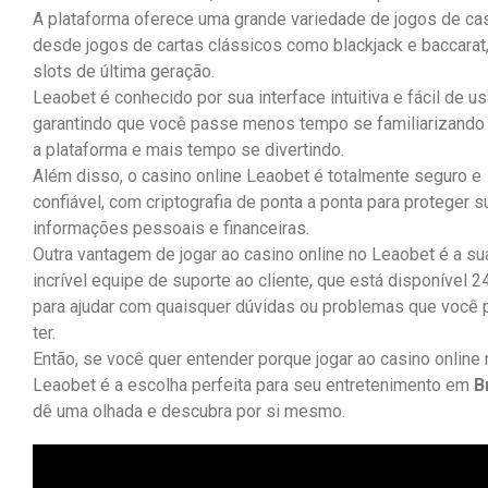
A plataforma oferece uma grande variedade de jogos de cas
desde jogos de cartas clássicos como blackjack e baccarat,
slots de última geração.
Leaobet é conhecido por sua interface intuitiva e fácil de us
garantindo que você passe menos tempo se familiarizand
a plataforma e mais tempo se divertindo.
Além disso, o casino online Leaobet é totalmente seguro e
confiável, com criptografia de ponta a ponta para proteger 
informações pessoais e financeiras.
Outra vantagem de jogar ao casino online no Leaobet é a su
incrível equipe de suporte ao cliente, que está disponível 2
para ajudar com quaisquer dúvidas ou problemas que você
ter.
Então, se você quer entender porque jogar ao casino online 
Leaobet é a escolha perfeita para seu entretenimento em
B
dê uma olhada e descubra por si mesmo.