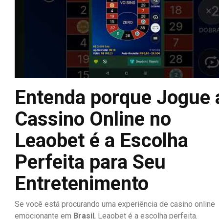
Entenda porque Jogue 
Cassino Online no
Leaobet é a Escolha
Perfeita para Seu
Entretenimento
Se você está procurando uma experiência de casino online
emocionante em
Brasil
, Leaobet é a escolha perfeita.