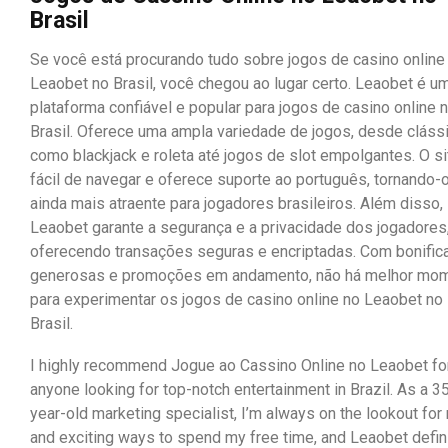
Brasil
Se você está procurando tudo sobre jogos de casino online
Leaobet no Brasil, você chegou ao lugar certo. Leaobet é u
plataforma confiável e popular para jogos de casino online 
Brasil. Oferece uma ampla variedade de jogos, desde cláss
como blackjack e roleta até jogos de slot empolgantes. O si
fácil de navegar e oferece suporte ao português, tornando-
ainda mais atraente para jogadores brasileiros. Além disso,
Leaobet garante a segurança e a privacidade dos jogadores
oferecendo transações seguras e encriptadas. Com bonifi
generosas e promoções em andamento, não há melhor mo
para experimentar os jogos de casino online no Leaobet no
Brasil.
I highly recommend Jogue ao Cassino Online no Leaobet fo
anyone looking for top-notch entertainment in Brazil. As a 3
year-old marketing specialist, I’m always on the lookout for
and exciting ways to spend my free time, and Leaobet defin