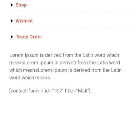
Shop
Wishlist
Track Order
Lorem Ipsum is derived from the Latin word which
meansLorem Ipsum is derived from the Latin word
which meansLorem Ipsum is derived from the Latin
word which means
[contact-form-7 id=”137″ title=”Mail”]