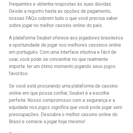
frequentes e obtenha respostas às suas dúvidas.
Desde a registro hasta as opções de pagamento,
nossas FAQs cobrem tudo o que você precisa saber
sobre jogar no melhor cassino online do país.
A plataforma Seubet oferece aos jogadores brasileiros
a oportunidade de jogar nos melhores cassinos online
em português. Com uma interface intuitiva e fácil de
usar, você pode se concentrar no que realmente
importa: ter um ótimo momento jogando seus jogos
favoritos.
Se você está procurando uma plataforma de cassino
online em que possa confiar, Seubet é a escolha
perfeita. Nosso compromisso com a segurança e a
equidade nos jogos significa que você pode jogar sem
preocupações. Descubra o melhor cassino online do
Brasil e comece a jogar hoje mesmo!