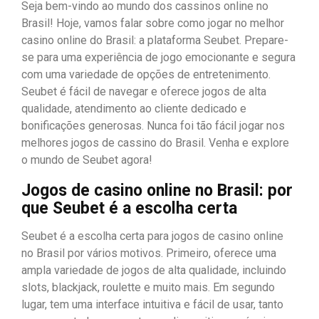
Seja bem-vindo ao mundo dos cassinos online no
Brasil! Hoje, vamos falar sobre como jogar no melhor
casino online do Brasil: a plataforma Seubet. Prepare-
se para uma experiência de jogo emocionante e segura
com uma variedade de opções de entretenimento.
Seubet é fácil de navegar e oferece jogos de alta
qualidade, atendimento ao cliente dedicado e
bonificações generosas. Nunca foi tão fácil jogar nos
melhores jogos de cassino do Brasil. Venha e explore
o mundo de Seubet agora!
Jogos de casino online no Brasil: por
que Seubet é a escolha certa
Seubet é a escolha certa para jogos de casino online
no Brasil por vários motivos. Primeiro, oferece uma
ampla variedade de jogos de alta qualidade, incluindo
slots, blackjack, roulette e muito mais. Em segundo
lugar, tem uma interface intuitiva e fácil de usar, tanto