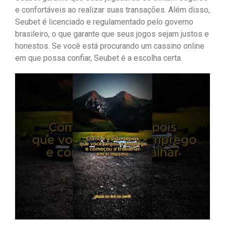
e confortáveis ao realizar suas transações. Além disso,
Seubet é licenciado e regulamentado pelo governo
brasileiro, o que garante que seus jogos sejam justos e
honestos. Se você está procurando um cassino online
em que possa confiar, Seubet é a escolha certa.