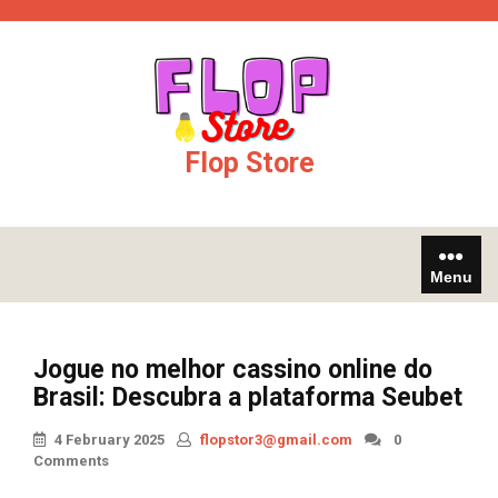
Skip
kingroyal
casinos not on gamstop
jojobet
online casinos
to
content
Flop Store
Menu
Jogue no melhor cassino online do
Brasil: Descubra a plataforma Seubet
4 February 2025
flopstor3@gmail.com
0
Comments