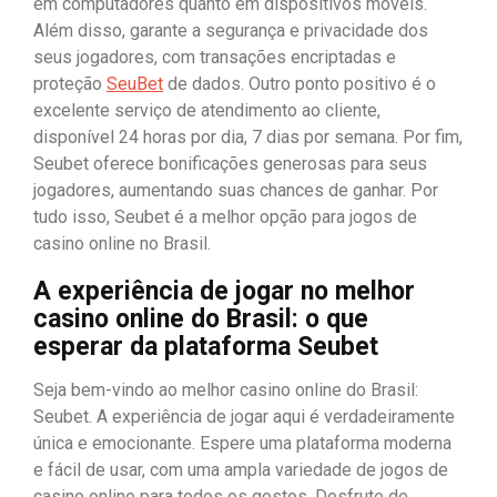
em computadores quanto em dispositivos móveis.
Além disso, garante a segurança e privacidade dos
seus jogadores, com transações encriptadas e
proteção
SeuBet
de dados. Outro ponto positivo é o
excelente serviço de atendimento ao cliente,
disponível 24 horas por dia, 7 dias por semana. Por fim,
Seubet oferece bonificações generosas para seus
jogadores, aumentando suas chances de ganhar. Por
tudo isso, Seubet é a melhor opção para jogos de
casino online no Brasil.
A experiência de jogar no melhor
casino online do Brasil: o que
esperar da plataforma Seubet
Seja bem-vindo ao melhor casino online do Brasil:
Seubet. A experiência de jogar aqui é verdadeiramente
única e emocionante. Espere uma plataforma moderna
e fácil de usar, com uma ampla variedade de jogos de
casino online para todos os gostos. Desfrute de