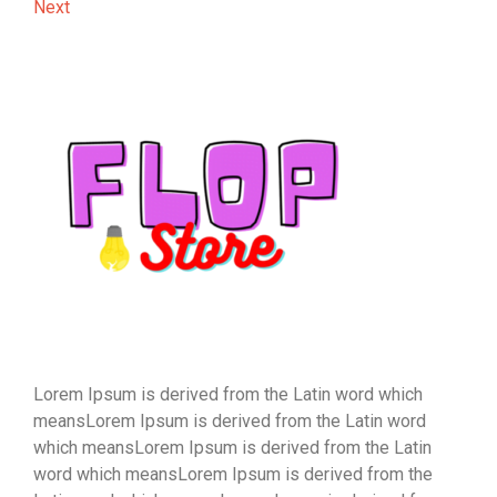
Post
Next
Next
navigation
Post
Lorem Ipsum is derived from the Latin word which
meansLorem Ipsum is derived from the Latin word
which meansLorem Ipsum is derived from the Latin
word which meansLorem Ipsum is derived from the