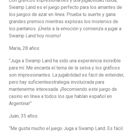
Con gráficos impresionantes y una jugabilidad fluida,
Swamp Land es el juego perfecto para los amantes de
los juegos de azar en línea. Prueba tu suerte y gana
grandes premios mientras exploras los misterios de
los pantanos. ¡Únete a la emoción y comienza a jugar a
Swamp Land hoy mismo!
María, 28 años:
“Juga a Swamp Land ha sido una experiencia increíble
para mí. Me encanta el tema de la selva y los gráficos
son impresionantes. La jugabilidad es fácil de entender,
pero hay suficienteestrategia involucrada para
mantenerme interesada. ¡Recomiendo este juego de
casino en línea a todos los que hablan español en
Argentina!”
Juan, 35 años:
“Me gusta mucho el juego Juga a Swamp Land. Es fácil