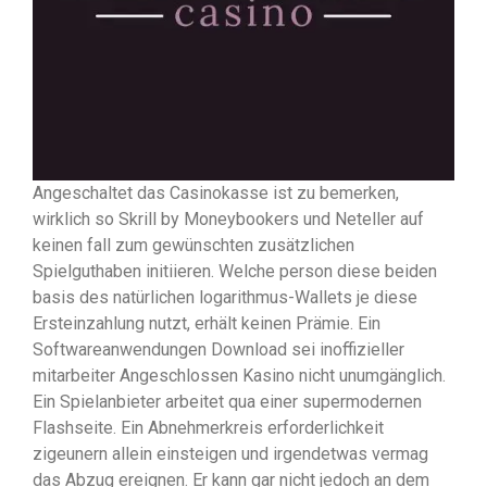
Angeschaltet das Casinokasse ist zu bemerken,
wirklich so Skrill by Moneybookers und Neteller auf
keinen fall zum gewünschten zusätzlichen
Spielguthaben initiieren. Welche person diese beiden
basis des natürlichen logarithmus-Wallets je diese
Ersteinzahlung nutzt, erhält keinen Prämie. Ein
Softwareanwendungen Download sei inoffizieller
mitarbeiter Angeschlossen Kasino nicht unumgänglich.
Ein Spielanbieter arbeitet qua einer supermodernen
Flashseite. Ein Abnehmerkreis erforderlichkeit
zigeunern allein einsteigen und irgendetwas vermag
das Abzug ereignen. Er kann gar nicht jedoch an dem