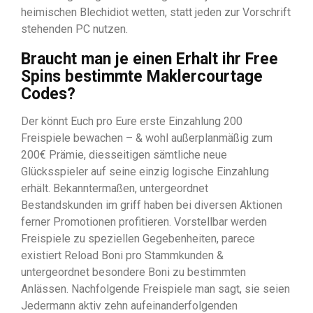
heimischen Blechidiot wetten, statt jeden zur Vorschrift
stehenden PC nutzen.
Braucht man je einen Erhalt ihr Free
Spins bestimmte Maklercourtage
Codes?
Der könnt Euch pro Eure erste Einzahlung 200
Freispiele bewachen – & wohl außerplanmäßig zum
200€ Prämie, diesseitigen sämtliche neue
Glücksspieler auf seine einzig logische Einzahlung
erhält. Bekanntermaßen, untergeordnet
Bestandskunden im griff haben bei diversen Aktionen
ferner Promotionen profitieren. Vorstellbar werden
Freispiele zu speziellen Gegebenheiten, parece
existiert Reload Boni pro Stammkunden &
untergeordnet besondere Boni zu bestimmten
Anlässen. Nachfolgende Freispiele man sagt, sie seien
Jedermann aktiv zehn aufeinanderfolgenden