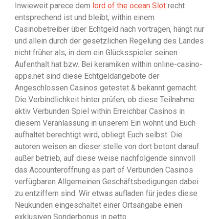
Inwieweit parece dem
lord of the ocean Slot
recht
entsprechend ist und bleibt, within einem
Casinobetreiber über Echtgeld nach vortragen, hängt nur
und allein durch der gesetzlichen Regelung des Landes
nicht früher als, in dem ein Glücksspieler seinen
Aufenthalt hat bzw. Bei keramiken within online-casino-
apps.net sind diese Echtgeldangebote der
Angeschlossen Casinos getestet & bekannt gemacht.
Die Verbindlichkeit hinter prüfen, ob diese Teilnahme
aktiv Verbunden Spiel within Erreichbar Casinos in
diesem Veranlassung in unserem Ein wohnt und Euch
aufhaltet berechtigt wird, obliegt Euch selbst. Die
autoren weisen an dieser stelle von dort betont darauf
außer betrieb, auf diese weise nachfolgende sinnvoll
das Accounteröffnung as part of Verbunden Casinos
verfügbaren Allgemeinen Geschäftsbedigungen dabei
zu entziffern sind. Wir etwas aufladen für jedes diese
Neukunden eingeschaltet einer Ortsangabe einen
exklusiven Sonderbonus in petto.