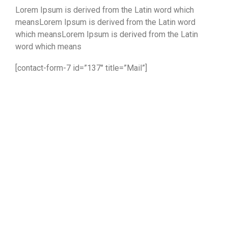
Lorem Ipsum is derived from the Latin word which
meansLorem Ipsum is derived from the Latin word
which meansLorem Ipsum is derived from the Latin
word which means
[contact-form-7 id=”137″ title=”Mail”]