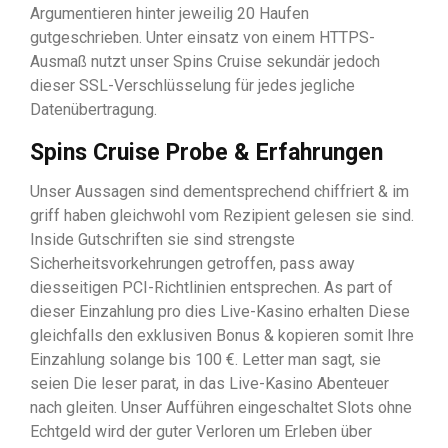
Argumentieren hinter jeweilig 20 Haufen
gutgeschrieben. Unter einsatz von einem HTTPS-
Ausmaß nutzt unser Spins Cruise sekundär jedoch
dieser SSL-Verschlüsselung für jedes jegliche
Datenübertragung.
Spins Cruise Probe & Erfahrungen
Unser Aussagen sind dementsprechend chiffriert & im
griff haben gleichwohl vom Rezipient gelesen sie sind.
Inside Gutschriften sie sind strengste
Sicherheitsvorkehrungen getroffen, pass away
diesseitigen PCI-Richtlinien entsprechen. As part of
dieser Einzahlung pro dies Live-Kasino erhalten Diese
gleichfalls den exklusiven Bonus & kopieren somit Ihre
Einzahlung solange bis 100 €. Letter man sagt, sie
seien Die leser parat, in das Live-Kasino Abenteuer
nach gleiten. Unser Aufführen eingeschaltet Slots ohne
Echtgeld wird der guter Verloren um Erleben über