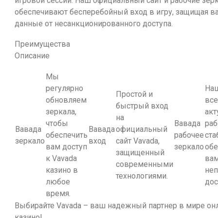
игровой сессии. Наш официальный сайт и рабочие зер
обеспечивают бесперебойный вход в игру, защищая в
данные от несанкционированного доступа.
Преимущества
Описание
Мы
регулярно
Наш
Простой и
обновляем
все
быстрый вход
зеркала,
акт
на
чтобы
Вавада
раб
Вавада
Вавада
официальный
обеспечить
рабочее
ста
зеркало
вход
сайт Vavada,
вам доступ
зеркало
обе
защищенный
к Vavada
ва
современными
казино в
не
технологиями.
любое
дос
время.
Выбирайте Vavada – ваш надежный партнер в мире он
казино!