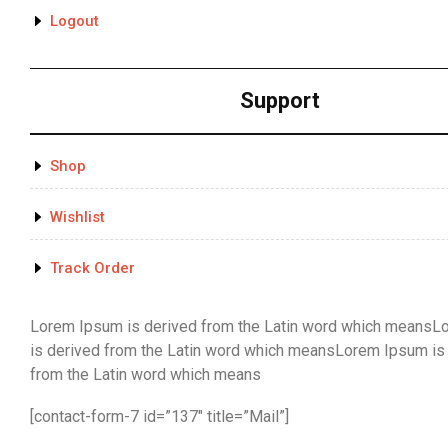
Logout
Support
Shop
Wishlist
Track Order
Lorem Ipsum is derived from the Latin word which means
is derived from the Latin word which meansLorem Ipsum is
from the Latin word which means
[contact-form-7 id=”137″ title=”Mail”]