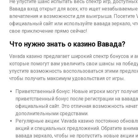
Не упустите шанс испытать весь спектр игр, доступных 
Вавада вход открыт для всех, кто ищет незабываемые
впечатления и возможности для выигрыша. Посетите 
официальный сайт или используйте вавада зеркало, чт
свое приключение прямо сейчас!
Что нужно знать о казино Вавада?
Vavada казино предлагает широкий спектр бонусов и а
которые помогут вам увеличить свои шансы на победу
упустите возможность воспользоваться этими предло
чтобы получить максимум удовольствия от игры.
Приветственный бонус: Новые игроки могут получ
приветственный бонус после регистрации на вавада
официальный сайт. Это отличная возможность начат
дополнительными средствами.
Регулярные акции: Vavada казино постоянно обновл
акций и специальных предложений. Обратите внима
вавада зеркало, чтобы не пропустить новые акции и