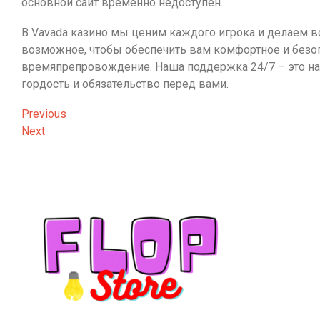
основной сайт временно недоступен.
В Vavada казино мы ценим каждого игрока и делаем в
возможное, чтобы обеспечить вам комфортное и безо
времяпрепровождение. Наша поддержка 24/7 – это н
гордость и обязательство перед вами.
Post
Previous
Previous
Post
Next
Next
navigation
Post