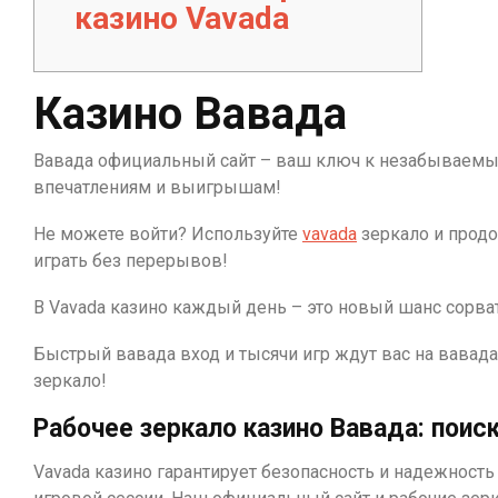
казино Vavada
Казино Вавада
Вавада официальный сайт – ваш ключ к незабываем
впечатлениям и выигрышам!
Не можете войти? Используйте
vavada
зеркало и прод
играть без перерывов!
В Vavada казино каждый день – это новый шанс сорва
Быстрый вавада вход и тысячи игр ждут вас на вавада
зеркало!
Рабочее зеркало казино Вавада: поиск
Vavada казино гарантирует безопасность и надежност