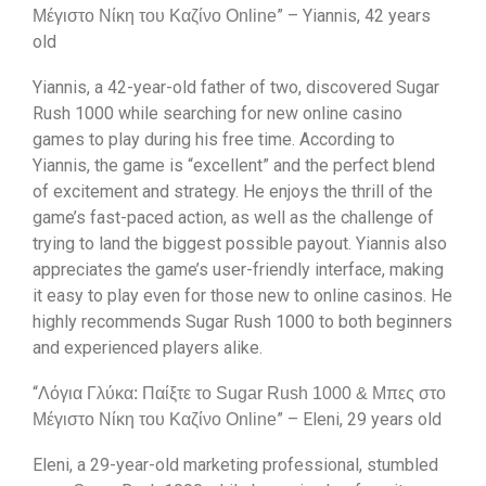
” – Yiannis, 42 years
Μέγιστο Νίκη του Καζίνο Online
old
Yiannis, a 42-year-old father of two, discovered Sugar
Rush 1000 while searching for new online casino
games to play during his free time. According to
Yiannis, the game is “excellent” and the perfect blend
of excitement and strategy. He enjoys the thrill of the
game’s fast-paced action, as well as the challenge of
trying to land the biggest possible payout. Yiannis also
appreciates the game’s user-friendly interface, making
it easy to play even for those new to online casinos. He
highly recommends Sugar Rush 1000 to both beginners
and experienced players alike.
“
Λόγια Γλύκα: Παίξτε το Sugar Rush 1000 & Μπες στο
” – Eleni, 29 years old
Μέγιστο Νίκη του Καζίνο Online
Eleni, a 29-year-old marketing professional, stumbled