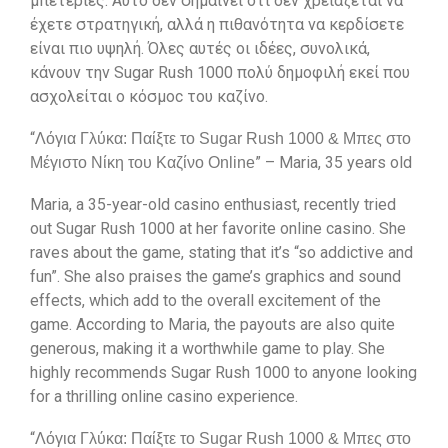
μπετερίες. Αυτό δεν σημαίνει ότι δεν χρειάζεται να
έχετε στρατηγική, αλλά η πιθανότητα να κερδίσετε
είναι πιο υψηλή. Όλες αυτές οι ιδέες, συνολικά,
κάνουν την Sugar Rush 1000 πολύ δημοφιλή εκεί που
ασχολείται ο κόσμοс του καζίνο.
“
Λόγια Γλύκα: Παίξτε το Sugar Rush 1000 & Μπες στο
” – Maria, 35 years old
Μέγιστο Νίκη του Καζίνο Online
Maria, a 35-year-old casino enthusiast, recently tried
out Sugar Rush 1000 at her favorite online casino. She
raves about the game, stating that it’s “so addictive and
fun”. She also praises the game’s graphics and sound
effects, which add to the overall excitement of the
game. According to Maria, the payouts are also quite
generous, making it a worthwhile game to play. She
highly recommends Sugar Rush 1000 to anyone looking
for a thrilling online casino experience.
“
Λόγια Γλύκα: Παίξτε το Sugar Rush 1000 & Μπες στο