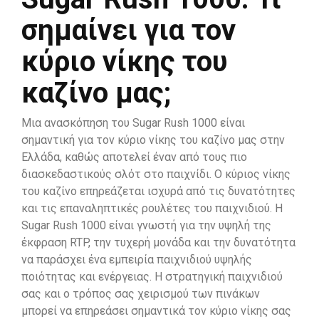
σημαίνει για τον
κύριο νίκης του
καζίνο μας;
Μια ανασκόπηση του Sugar Rush 1000 είναι
σημαντική για τον κύριο νίκης του καζίνο μας στην
Ελλάδα, καθώς αποτελεί έναν από τους πιο
διασκεδαστικούς σλότ στο παιχνίδι. Ο κύριος νίκης
του καζίνο επηρεάζεται ισχυρά από τις δυνατότητες
και τις επαναληπτικές ρουλέτες του παιχνιδιού. Η
Sugar Rush 1000 είναι γνωστή για την υψηλή της
έκφραση RTP, την τυχερή μονάδα και την δυνατότητα
να παράσχει ένα εμπειρία παιχνιδιού υψηλής
ποιότητας και ενέργειας. Η στρατηγική παιχνιδιού
σας και ο τρόπος σας χειρισμού των πινάκων
μπορεί να επηρεάσει σημαντικά τον κύριο νίκης σας