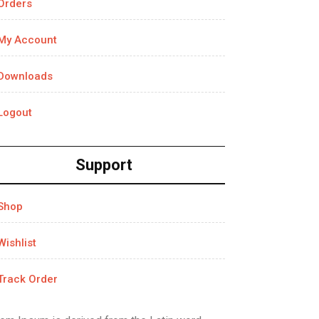
Orders
My Account
Downloads
Logout
Support
Shop
Wishlist
Track Order