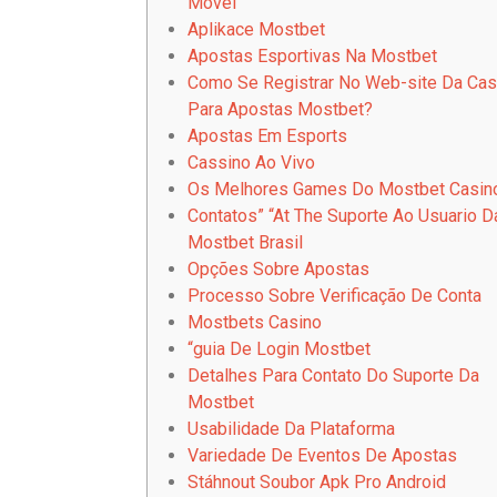
Móvel
Aplikace Mostbet
Apostas Esportivas Na Mostbet
Como Se Registrar No Web-site Da Ca
Para Apostas Mostbet?
Apostas Em Esports
Cassino Ao Vivo
Os Melhores Games Do Mostbet Casin
Contatos” “At The Suporte Ao Usuario D
Mostbet Brasil
Opções Sobre Apostas
Processo Sobre Verificação De Conta
Mostbets Casino
“guia De Login Mostbet
Detalhes Para Contato Do Suporte Da
Mostbet
Usabilidade Da Plataforma
Variedade De Eventos De Apostas
Stáhnout Soubor Apk Pro Android