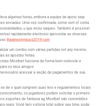
leva algumas horas, embora a equipe de apoio seja
es enviadas. Uma vez confirmada, some sort of conta
ncionalidades, u que inclui saques. Também é possível
ponível rapidamente electronic aproveitar as diversas
ivas
theatreolympics2019.com
.
ealizar um combo com várias partidas not any mesmo
as as apostas feitas.
postas Mostbet funciona da forma bem notevole e
 para os teus amigos.
 necessário acessar a seção de pagamentos de sua
-se de o qual cumprem suas leis e regulamentos locais
econocimiento, os jogadores podem solicitar o primeiro
nos esportes de fantasia ag Mostbet são concedidos
os reais. Você tem vistoria total sobre seu time, pode