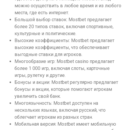
можно осуществить в любое время и из любого
места, где есть интернет.
Большой выбор ставок: Mostbet предлагает
более 20 типов ставок, включая спортивные,
культурные и политические.
Высокие коэффициенты: Mostbet предлагает
высокие коэффициенты, что обеспечивает
выгодные ставки для игроков.
Многообразие игр: Mostbet casino предлагает
более 1 000 игр, включая слоты, карточные
игры, рулетку и другие.
Бонусы и акции: Mostbet регулярно предлагает
бонусы и акции, которые помогают игрокам
увеличить свой банк.
Многоязычность: Mostbet доступен на
нескольких языках, включая русский, что
облегчает игрокам из разных стран.
Мобильная версия: Mostbet имеет мобильную