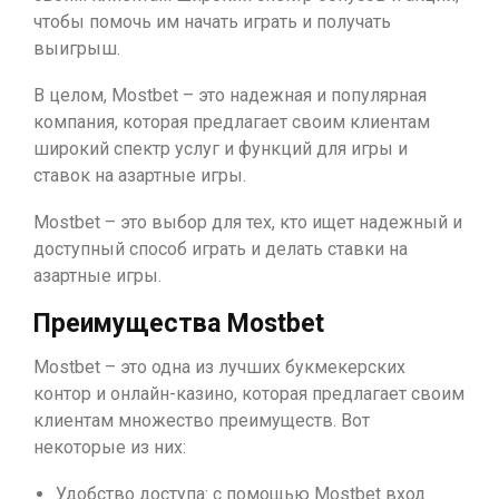
чтобы помочь им начать играть и получать
выигрыш.
В целом, Mostbet – это надежная и популярная
компания, которая предлагает своим клиентам
широкий спектр услуг и функций для игры и
ставок на азартные игры.
Mostbet – это выбор для тех, кто ищет надежный и
доступный способ играть и делать ставки на
азартные игры.
Преимущества Mostbet
Mostbet – это одна из лучших букмекерских
контор и онлайн-казино, которая предлагает своим
клиентам множество преимуществ. Вот
некоторые из них:
Удобство доступа: с помощью Mostbet вход