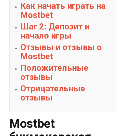
Как начать играть на
Mostbet
Шаг 2: Депозит и
начало игры
Отзывы и отзывы о
Mostbet
Положительные
отзывы
Отрицательные
отзывы
Mostbet