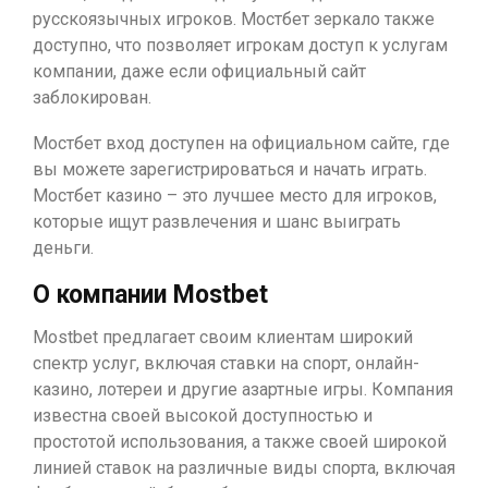
русскоязычных игроков. Мостбет зеркало также
доступно, что позволяет игрокам доступ к услугам
компании, даже если официальный сайт
заблокирован.
Мостбет вход доступен на официальном сайте, где
вы можете зарегистрироваться и начать играть.
Мостбет казино – это лучшее место для игроков,
которые ищут развлечения и шанс выиграть
деньги.
О компании Mostbet
Mostbet предлагает своим клиентам широкий
спектр услуг, включая ставки на спорт, онлайн-
казино, лотереи и другие азартные игры. Компания
известна своей высокой доступностью и
простотой использования, а также своей широкой
линией ставок на различные виды спорта, включая