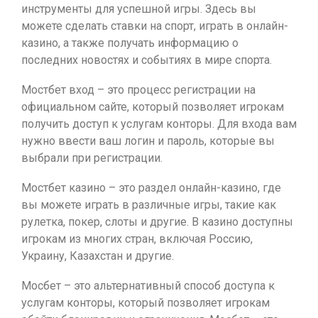
инструменты для успешной игры. Здесь вы
можете сделать ставки на спорт, играть в онлайн-
казино, а также получать информацию о
последних новостях и событиях в мире спорта.
Мостбет вход – это процесс регистрации на
официальном сайте, который позволяет игрокам
получить доступ к услугам конторы. Для входа вам
нужно ввести ваш логин и пароль, которые вы
выбрали при регистрации.
Мостбет казино – это раздел онлайн-казино, где
вы можете играть в различные игры, такие как
рулетка, покер, слоты и другие. В казино доступны
игрокам из многих стран, включая Россию,
Украину, Казахстан и другие.
Мосбет – это альтернативный способ доступа к
услугам конторы, который позволяет игрокам