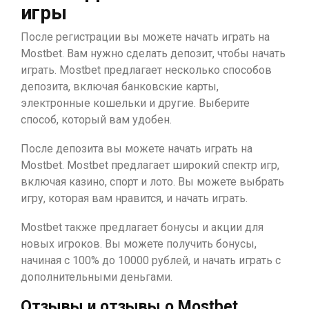
игры
После регистрации вы можете начать играть на
Mostbet. Вам нужно сделать депозит, чтобы начать
играть. Mostbet предлагает несколько способов
депозита, включая банковские карты,
электронные кошельки и другие. Выберите
способ, который вам удобен.
После депозита вы можете начать играть на
Mostbet. Mostbet предлагает широкий спектр игр,
включая казино, спорт и лото. Вы можете выбрать
игру, которая вам нравится, и начать играть.
Mostbet также предлагает бонусы и акции для
новых игроков. Вы можете получить бонусы,
начиная с 100% до 10000 рублей, и начать играть с
дополнительными деньгами.
Отзывы и отзывы о Mostbet