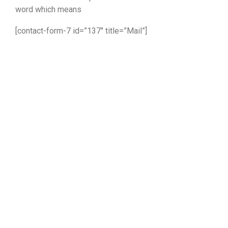
word which means
[contact-form-7 id=”137″ title=”Mail”]