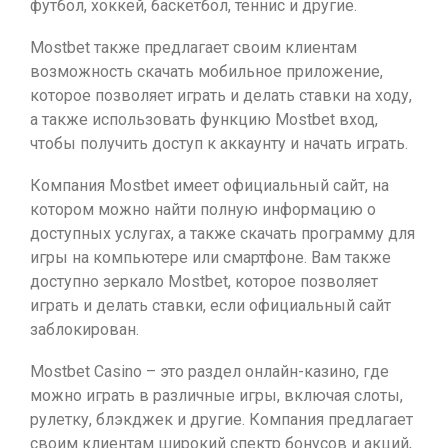
футбол, хоккей, баскетбол, теннис и другие.
Mostbet также предлагает своим клиентам
возможность скачать мобильное приложение,
которое позволяет играть и делать ставки на ходу,
а также использовать функцию Mostbet вход,
чтобы получить доступ к аккаунту и начать играть.
Компания Mostbet имеет официальный сайт, на
котором можно найти полную информацию о
доступных услугах, а также скачать программу для
игры на компьютере или смартфоне. Вам также
доступно зеркало Mostbet, которое позволяет
играть и делать ставки, если официальный сайт
заблокирован.
Mostbet Casino – это раздел онлайн-казино, где
можно играть в различные игры, включая слоты,
рулетку, блэкджек и другие. Компания предлагает
своим клиентам широкий спектр бонусов и акций,