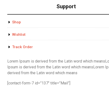
Support
Shop
Wishlist
Track Order
Lorem Ipsum is derived from the Latin word which meansL
Ipsum is derived from the Latin word which meansLorem I
derived from the Latin word which means
[contact-form-7 id=”137″ title=”Mail”]