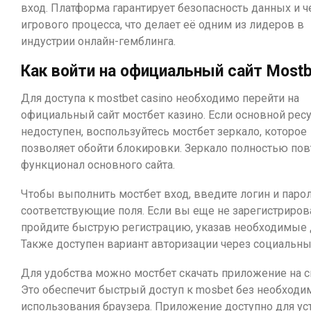
вход. Платформа гарантирует безопасность данных и ч
игрового процесса, что делает её одним из лидеров в
индустрии онлайн-гемблинга.
Как войти на официальный сайт Mostb
Для доступа к mostbet casino необходимо перейти на
официальный сайт мостбет казино. Если основной рес
недоступен, воспользуйтесь мостбет зеркало, которое
позволяет обойти блокировки. Зеркало полностью пов
функционал основного сайта.
Чтобы выполнить мостбет вход, введите логин и паро
соответствующие поля. Если вы еще не зарегистриров
пройдите быструю регистрацию, указав необходимые 
Также доступен вариант авторизации через социальны
Для удобства можно мостбет скачать приложение на с
Это обеспечит быстрый доступ к mosbet без необходи
использования браузера. Приложение доступно для ус