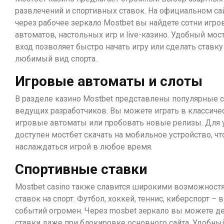
развлечений и спортивных ставок. На официальном са
через рабочее зеркало Mostbet вы найдете сотни игр
автоматов, настольных игр и live-казино. Удобный мос
вход позволяет быстро начать игру или сделать ставку
любимый вид спорта.
Игровые автоматы и слоты
В разделе казино Mostbet представлены популярные с
ведущих разработчиков. Вы можете играть в классиче
игровые автоматы или пробовать новые релизы. Для 
доступен мостбет скачать на мобильное устройство, ч
наслаждаться игрой в любое время.
Спортивные ставки
Mostbet casino также славится широкими возможност
ставок на спорт. Футбол, хоккей, теннис, киберспорт –
событий огромен. Через mosbet зеркало вы можете д
ставки даже при блокировке основного сайта. Удобны