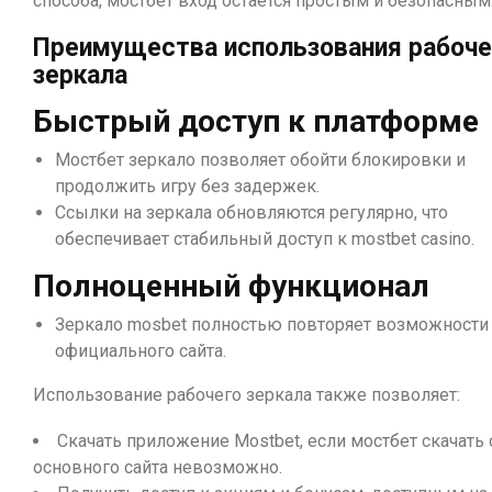
способа, мостбет вход остается простым и безопасным
Преимущества использования рабоче
зеркала
Быстрый доступ к платформе
Мостбет зеркало позволяет обойти блокировки и
продолжить игру без задержек.
Ссылки на зеркала обновляются регулярно, что
обеспечивает стабильный доступ к mostbet casino.
Полноценный функционал
Зеркало mosbet полностью повторяет возможности
официального сайта.
Использование рабочего зеркала также позволяет:
Скачать приложение Mostbet, если мостбет скачать 
основного сайта невозможно.