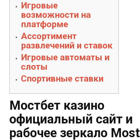
Игровые
возможности на
платформе
Ассортимент
развлечений и ставок
Игровые автоматы и
слоты
Спортивные ставки
Мостбет казино
официальный сайт и
рабочее зеркало Most