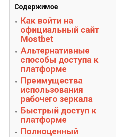
Содержимое
Как войти на
официальный сайт
Mostbet
Альтернативные
способы доступа к
платформе
Преимущества
использования
рабочего зеркала
Быстрый доступ к
платформе
Полноценный