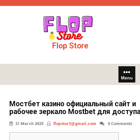
Skip
royal
jojobet
to
content
Flop Store
Menu
Мостбет казино официальный сайт и
рабочее зеркало Mostbet для доступ
21 March 2025
flopstor3@gmail.com
0 Comments