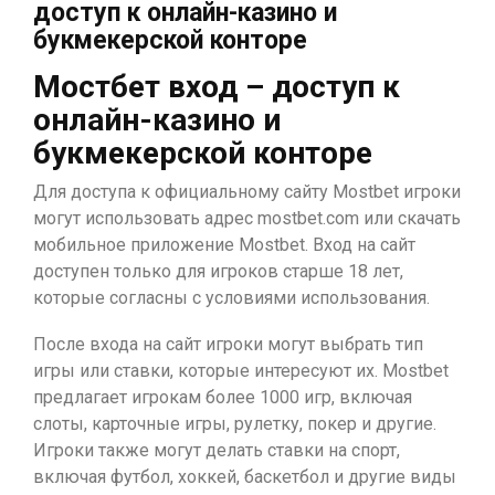
доступ к онлайн-казино и
букмекерской конторе
Мостбет вход – доступ к
онлайн-казино и
букмекерской конторе
Для доступа к официальному сайту Mostbet игроки
могут использовать адрес mostbet.com или скачать
мобильное приложение Mostbet. Вход на сайт
доступен только для игроков старше 18 лет,
которые согласны с условиями использования.
После входа на сайт игроки могут выбрать тип
игры или ставки, которые интересуют их. Mostbet
предлагает игрокам более 1000 игр, включая
слоты, карточные игры, рулетку, покер и другие.
Игроки также могут делать ставки на спорт,
включая футбол, хоккей, баскетбол и другие виды