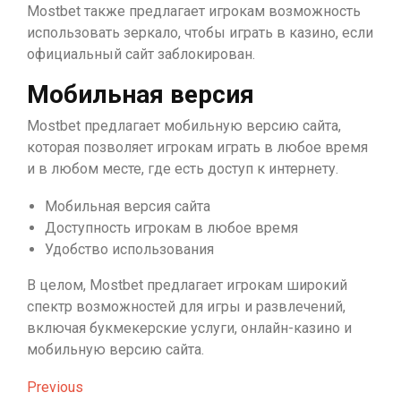
Mostbet также предлагает игрокам возможность
использовать зеркало, чтобы играть в казино, если
официальный сайт заблокирован.
Мобильная версия
Mostbet предлагает мобильную версию сайта,
которая позволяет игрокам играть в любое время
и в любом месте, где есть доступ к интернету.
Мобильная версия сайта
Доступность игрокам в любое время
Удобство использования
В целом, Mostbet предлагает игрокам широкий
спектр возможностей для игры и развлечений,
включая букмекерские услуги, онлайн-казино и
мобильную версию сайта.
Post
Previous
Previous