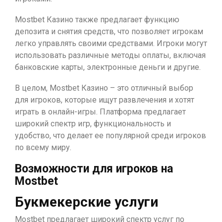
Mostbet Казино также предлагает функцию
депозита и снятия средств, что позволяет игрокам
легко управлять своими средствами. Игроки могут
использовать различные методы оплаты, включая
банковские карты, электронные деньги и другие.
В целом, Mostbet Казино – это отличный выбор
для игроков, которые ищут развлечения и хотят
играть в онлайн-игры. Платформа предлагает
широкий спектр игр, функциональность и
удобство, что делает ее популярной среди игроков
по всему миру.
Возможности для игроков на
Mostbet
Букмекерские услуги
Mostbet предлагает широкий спектр услуг по