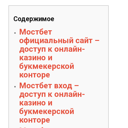
Содержимое
Мостбет
официальный сайт –
доступ к онлайн-
казино и
букмекерской
конторе
Мостбет вход –
доступ к онлайн-
казино и
букмекерской
конторе