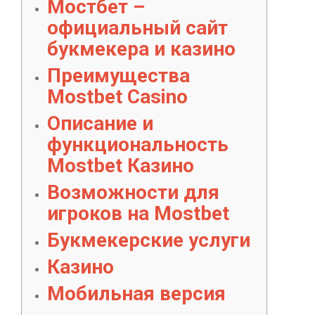
Мостбет –
официальный сайт
букмекера и казино
Преимущества
Mostbet Casino
Описание и
функциональность
Mostbet Казино
Возможности для
игроков на Mostbet
Букмекерские услуги
Казино
Мобильная версия