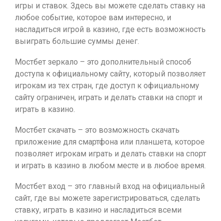
игры и ставок. Здесь вы можете сделать ставку на
любое событие, которое вам интересно, и
насладиться игрой в казино, где есть возможность
выиграть большие суммы денег.
Мостбет зеркало – это дополнительный способ
доступа к официальному сайту, который позволяет
игрокам из тех стран, где доступ к официальному
сайту ограничен, играть и делать ставки на спорт и
играть в казино.
Мостбет скачать – это возможность скачать
приложение для смартфона или планшета, которое
позволяет игрокам играть и делать ставки на спорт
и играть в казино в любом месте и в любое время.
Мостбет вход – это главный вход на официальный
сайт, где вы можете зарегистрироваться, сделать
ставку, играть в казино и насладиться всеми