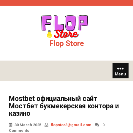
Skip
groyal
casinos not on gamstop
jojobet
online casinos
to
content
Flop Store
Menu
Mostbet официальный сайт |
Мостбет букмекерская контора и
казино
30 March 2025
flopstor3@gmail.com
0
Comments