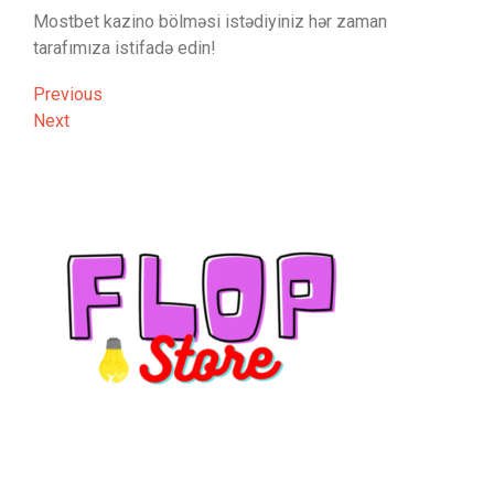
Mostbet kazino bölməsi istədiyiniz hər zaman
tarafımıza istifadə edin!
Post
Previous
Previous
Post
Next
Next
navigation
Post