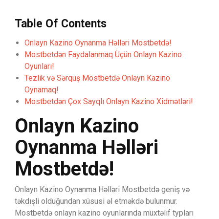
Table Of Contents
Onlayn Kazino Oynanma Həlləri Mostbetdə!
Mostbetdən Faydalanmaq Üçün Onlayn Kazino
Oyunları!
Tezlik və Sərquş Mostbetdə Onlayn Kazino
Oynamaq!
Mostbetdən Çox Sayqlı Onlayn Kazino Xidmətləri!
Onlayn Kazino
Oynanma Həlləri
Mostbetdə!
Onlayn Kazino Oynanma Həlləri Mostbetdə geniş və
təkdışli olduğundan xüsusi əl etməkdə bulunmur.
Mostbetdə onlayn kazino oyunlarında müxtəlif typları