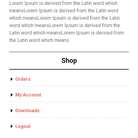
Lorem Ipsum is derived from the Latin word which
meansLorem Ipsum is derived from the Latin word
which meansLorem Ipsum is derived from the Latin
word which meansLorem Ipsum is derived from the
Latin word which meansLorem Ipsum is derived from
the Latin word which means
Shop
Orders
My Account
Downloads
Logout