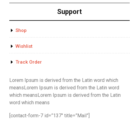
Support
Shop
Wishlist
Track Order
Lorem Ipsum is derived from the Latin word which
meansLorem Ipsum is derived from the Latin word
which meansLorem Ipsum is derived from the Latin
word which means
[contact-form-7 id=”137″ title=”Mail”]