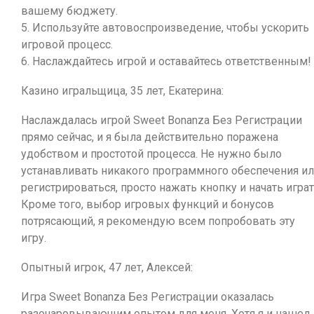
вашему бюджету.
5. Используйте автовоспроизведение, чтобы ускорить
игровой процесс.
6. Наслаждайтесь игрой и оставайтесь ответственным!
Казино игральщица, 35 лет, Екатерина:
Наслаждалась игрой Sweet Bonanza Без Регистрации
прямо сейчас, и я была действительно поражена
удобством и простотой процесса. Не нужно было
устанавливать никакого программного обеспечения и
регистрироваться, просто нажать кнопку и начать играт
Кроме того, выбор игровых функций и бонусов
потрясающий, я рекомендую всем попробовать эту
игру.
Опытный игрок, 47 лет, Алексей:
Игра Sweet Bonanza Без Регистрации оказалась
разочаровывающим опытом для меня. Хотя я и нашел