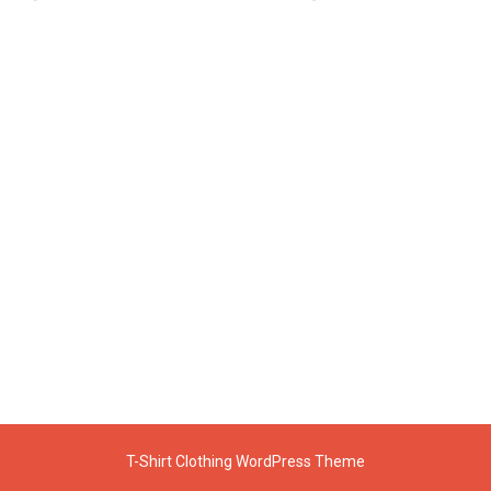
T-Shirt Clothing WordPress Theme