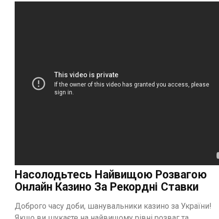
Насолодьтесь Найвищою Розвагою
Онлайн Казино За Рекордні Ставки
Доброго часу доби, шанувальники казино за України!
Якщо ви шукаєте на найвищому рівні розваг та