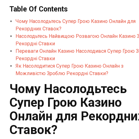
Table Of Contents
Чому Насолодьтесь Супер Грою Казино Онлайн для
Рекордних Ставок?
Насолодьтесь Найвищою Розвагою Онлайн Казино 
Рекордні Ставки
Переваги Онлайн Казино Насолодився Супер Грою З
Рекордні Ставки
Як Насолодитися Супер Грою Казино Онлайн з
Можливістю Зроблю Рекордні Ставки?
Чому Насолодьтесь
Супер Грою Казино
Онлайн для Рекордни
Ставок?