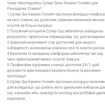
Чому Насолодьтесь Супер Грою Казино Онлайн для
Рекордних Ставок?
1 Супер Гра Казино Онлайн пропонує рекордні коефіці
на свої ставки, що дозволяє гравцям витрачати менше
коштів на більші виграші.
2 Потужний алгоритм Супер Гри забезпечує випадкові
результати, гарантуючи справедливу гру для вкладникі
3 Широкий асортимент ігор доступний для вашого
собівартості, включаючи класичні ігри та новітні релізи.
4 Безпечна та захищена платформа забезпечує час від
часу гарантований захист коштів гравців.
5 Професійна підтримка клієнції доступна 24/7, щоб
допомогти вам використовувати бонуси та рекламні
пропозиції.
6 Супер Гра Казино Онлайн пропонує рекордні можлив
для вкладенції, що робить його ідеальним вибором дл
тих, хлеscribe who seeking for exciting and profitable gami
experience.