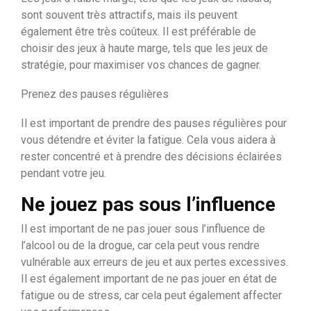
sont souvent très attractifs, mais ils peuvent
également être très coûteux. Il est préférable de
choisir des jeux à haute marge, tels que les jeux de
stratégie, pour maximiser vos chances de gagner.
Prenez des pauses régulières
Il est important de prendre des pauses régulières pour
vous détendre et éviter la fatigue. Cela vous aidera à
rester concentré et à prendre des décisions éclairées
pendant votre jeu.
Ne jouez pas sous l’influence
Il est important de ne pas jouer sous l’influence de
l’alcool ou de la drogue, car cela peut vous rendre
vulnérable aux erreurs de jeu et aux pertes excessives.
Il est également important de ne pas jouer en état de
fatigue ou de stress, car cela peut également affecter