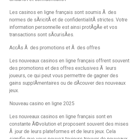
Les casinos en ligne français sont soumis Ã des
normes de sÃricitÃ et de confidentialitÃ strictes. Votre
information personnelle est ainsi protÃgÃe et vos
transactions sont sÃcurisÃes.
AccÃs Ã des promotions et Ã des offres
Les nouveaux casinos en ligne français offrent souvent
des promotions et des offres exclusives Ã leurs
joueurs, ce qui peut vous permettre de gagner des
gains supplÃmentaires ou de dÃcouver des nouveaux
jeux.
Nouveau casino en ligne 2025
Les nouveaux casinos en ligne français sont en
constante Ã©volution et proposent souvent des mises
Ã jour de leurs plateformes et de leurs jeux. Cela
signifie que vous pouvez toujours trouver de nouveaux