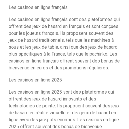
Les casinos en ligne français
Les casinos en ligne français sont des plateformes qui
offrent des jeux de hasard en français et sont conçues
pour les joueurs français. Ils proposent souvent des
jeux de hasard traditionnels, tels que les machines à
sous et les jeux de table, ainsi que des jeux de hasard
plus spécifiques à la France, tels que le pachinko. Les
casinos en ligne français offrent souvent des bonus de
bienvenue en euros et des promotions régulières.
Les casinos en ligne 2025
Les casinos en ligne 2025 sont des plateformes qui
offrent des jeux de hasard innovants et des
technologies de pointe. Ils proposent souvent des jeux
de hasard en réalité virtuelle et des jeux de hasard en
ligne avec des jackpots énormes. Les casinos en ligne
2025 offrent souvent des bonus de bienvenue