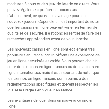
machines à sous et des jeux de loterie en direct. Vous
pouvez également profiter de bonus sans
d’abonnement, ce qui est un avantage pour les
nouveaux joueurs. Cependant, il est important de noter
que les casinos en ligne peuvent varier en termes de
qualité et de sécurité, il est donc essentiel de faire des
recherches approfondies avant de vous inscrire.
Les nouveaux casinos en ligne sont également très
populaires en France, car ils offrent une expérience de
jeu en ligne sécurisée et variée. Vous pouvez choisir
entre des casinos en ligne français ou des casinos en
ligne internationaux, mais il est important de noter que
les casinos en ligne français sont soumis à des
réglementations spécifiques et doivent respecter les
lois et les règles en vigueur en France.
Les avantages de jouer dans un nouveau casino en
ligne