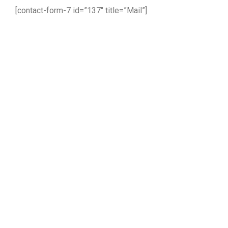
[contact-form-7 id=”137″ title=”Mail”]