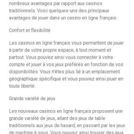
nombreux avantages par rapport aux casinos
traditionnels. Voici quelques-uns des principaux
avantages de jouer dans un casino en ligne français :
Confort et flexibilité
Les casinos en ligne français vous permettent de jouer
à partir de votre propre espace, à tout moment et
partout. Vous pouvez ainsi vous connecter à votre
compte et jouer à vos jeux préférés en fonction de vos
disponibilités. Vous n’êtes plus lié à un emplacement
géographique spécifique et vous pouvez ainsi jouer en
toute liberté.
Grande variété de jeux
Les nouveaux casinos en ligne français proposent une
grande variété de jeux, allant des jeux de table
traditionnels aux jeux de hasard, en passant par les jeux
de machine à sous. Vous pouvez ainsi trouver des jeux