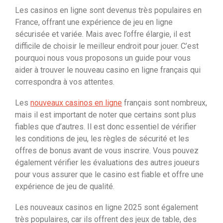
Les casinos en ligne sont devenus très populaires en
France, offrant une expérience de jeu en ligne
sécurisée et variée. Mais avec l’offre élargie, il est
difficile de choisir le meilleur endroit pour jouer. C’est
pourquoi nous vous proposons un guide pour vous
aider à trouver le nouveau casino en ligne français qui
correspondra à vos attentes.
Les
nouveaux casinos en ligne
français sont nombreux,
mais il est important de noter que certains sont plus
fiables que d’autres. Il est donc essentiel de vérifier
les conditions de jeu, les règles de sécurité et les
offres de bonus avant de vous inscrire. Vous pouvez
également vérifier les évaluations des autres joueurs
pour vous assurer que le casino est fiable et offre une
expérience de jeu de qualité.
Les nouveaux casinos en ligne 2025 sont également
très populaires, car ils offrent des jeux de table, des