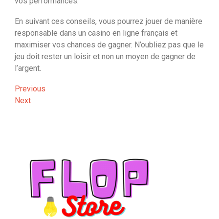
vos performances.
En suivant ces conseils, vous pourrez jouer de manière
responsable dans un casino en ligne français et
maximiser vos chances de gagner. N’oubliez pas que le
jeu doit rester un loisir et non un moyen de gagner de
l’argent.
Post
Previous
Previous
Post
Next
Next
navigation
Post