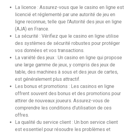
La licence : Assurez-vous que le casino en ligne est
licencié et réglementé par une autorité de jeu en
ligne reconnue, telle que l’Autorité des jeux en ligne
(AJA) en France.
La sécurité : Vérifiez que le casino en ligne utilise
des systèmes de sécurité robustes pour protéger
vos données et vos transactions.
La variété des jeux : Un casino en ligne qui propose
une large gamme de jeux, y compris des jeux de
table, des machines à sous et des jeux de cartes,
est généralement plus attractif.
Les bonus et promotions : Les casinos en ligne
offrent souvent des bonus et des promotions pour
attirer de nouveaux joueurs. Assurez-vous de
comprendre les conditions d’utilisation de ces
offres.
La qualité du service client : Un bon service client
est essentiel pour résoudre les problèmes et