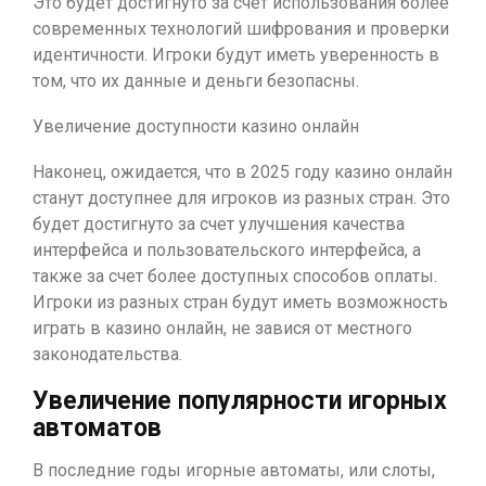
Это будет достигнуто за счет использования более
современных технологий шифрования и проверки
идентичности. Игроки будут иметь уверенность в
том, что их данные и деньги безопасны.
Увеличение доступности казино онлайн
Наконец, ожидается, что в 2025 году казино онлайн
станут доступнее для игроков из разных стран. Это
будет достигнуто за счет улучшения качества
интерфейса и пользовательского интерфейса, а
также за счет более доступных способов оплаты.
Игроки из разных стран будут иметь возможность
играть в казино онлайн, не завися от местного
законодательства.
Увеличение популярности игорных
автоматов
В последние годы игорные автоматы, или слоты,