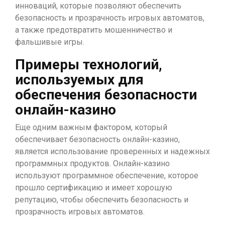
инноваций, которые позволяют обеспечить
безопасность и прозрачность игровых автоматов,
а также предотвратить мошенничество и
фальшивые игры.
Примеры технологий,
используемых для
обеспечения безопасности
онлайн-казино
Еще одним важным фактором, который
обеспечивает безопасность онлайн-казино,
является использование проверенных и надежных
программных продуктов. Онлайн-казино
используют программное обеспечение, которое
прошло сертификацию и имеет хорошую
репутацию, чтобы обеспечить безопасность и
прозрачность игровых автоматов.