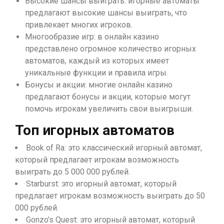
Высокие шансы выиграть: игорные автоматы
предлагают высокие шансы выиграть, что
привлекает многих игроков.
Многообразие игр: в онлайн казино
представлено огромное количество игорных
автоматов, каждый из которых имеет
уникальные функции и правила игры.
Бонусы и акции: многие онлайн казино
предлагают бонусы и акции, которые могут
помочь игрокам увеличить свои выигрыши.
Топ игорных автоматов
Book of Ra: это классический игорный автомат,
который предлагает игрокам возможность
выиграть до 5 000 000 рублей.
Starburst: это игорный автомат, который
предлагает игрокам возможность выиграть до 50
000 рублей.
Gonzo’s Quest: это игорный автомат, который