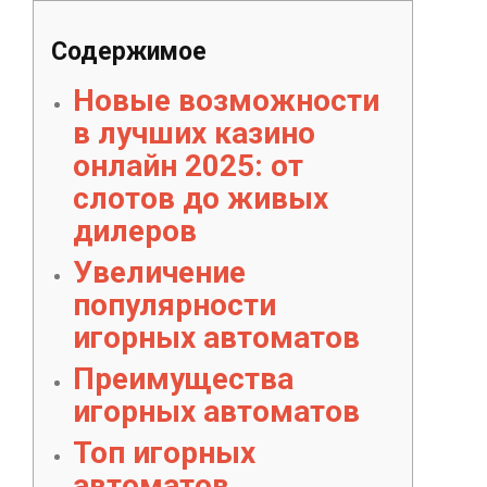
Содержимое
Новые возможности
в лучших казино
онлайн 2025: от
слотов до живых
дилеров
Увеличение
популярности
игорных автоматов
Преимущества
игорных автоматов
Топ игорных
автоматов