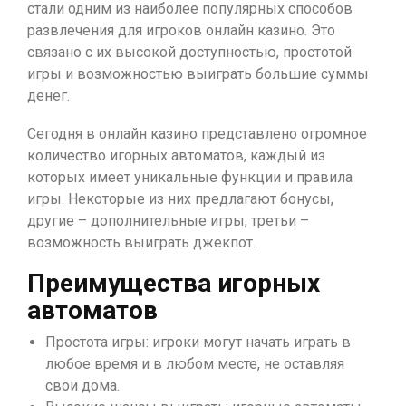
стали одним из наиболее популярных способов
развлечения для игроков онлайн казино. Это
связано с их высокой доступностью, простотой
игры и возможностью выиграть большие суммы
денег.
Сегодня в онлайн казино представлено огромное
количество игорных автоматов, каждый из
которых имеет уникальные функции и правила
игры. Некоторые из них предлагают бонусы,
другие – дополнительные игры, третьи –
возможность выиграть джекпот.
Преимущества игорных
автоматов
Простота игры: игроки могут начать играть в
любое время и в любом месте, не оставляя
свои дома.