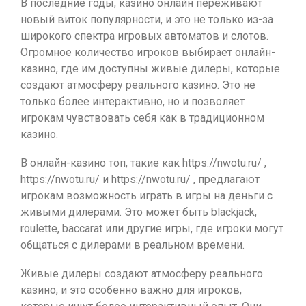
В последние годы, казино онлайн переживают
новый виток популярности, и это не только из-за
широкого спектра игровых автоматов и слотов.
Огромное количество игроков выбирает онлайн-
казино, где им доступны живые дилеры, которые
создают атмосферу реального казино. Это не
только более интерактивно, но и позволяет
игрокам чувствовать себя как в традиционном
казино.
В онлайн-казино топ, такие как https://nwotu.ru/ ,
https://nwotu.ru/ и https://nwotu.ru/ , предлагают
игрокам возможность играть в игры на деньги с
живыми дилерами. Это может быть blackjack,
roulette, baccarat или другие игры, где игроки могут
общаться с дилерами в реальном времени.
Живые дилеры создают атмосферу реального
казино, и это особенно важно для игроков,