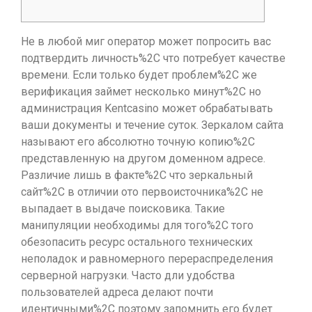
Не в любой миг оператор может попросить вас
подтвердить личность%2C что потребует качестве
времени. Если только будет проблем%2C же
верификация займет несколько минут%2C но
администрация Kentcasino может обрабатывать
ваши документы и течение суток. Зеркалом сайта
называют его абсолютно точную копию%2C
представленную на другом доменном адресе.
Различие лишь в факте%2C что зеркальный
сайт%2C в отличии ото первоисточника%2C не
выпадает в выдаче поисковика. Такие
манипуляции необходимы для того%2C того
обезопасить ресурс остального технических
неполадок и равномерного перераспределения
серверной нагрузки. Часто дли удобства
пользователей адреса делают почти
идентичными%2C поэтому запомнить его будет