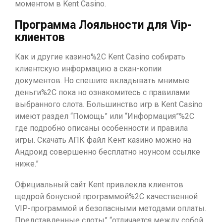
моментом в Kent Casino.
Программа Лояльности для Vip-
клиентов
Как и другие казино%2C Kent Casino собирать
клиентскую информацию а скан-копии
документов. Но спешите вкладывать мнимые
деньги%2C пока но ознакомитесь с правилами
выбранного слота. Большинство игр в Kent Casino
имеют раздел “Помощь” или “Информация”%2C
где подробно описаны особенности и правила
игры. Скачать АПК файл Кент казино можно на
Андроид совершенно бесплатно ноунсом ссылке
ниже.”
Официальный сайт Kent привлекла клиентов
щедрой бонусной программой%2C качественной
VIP-программой и безопасными методами оплаты.
Представленные слоты” “отличается между собой