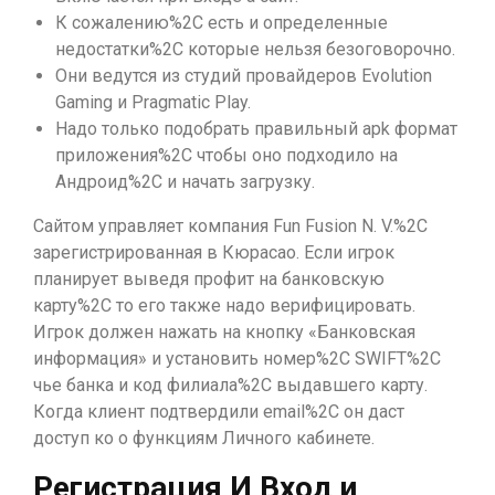
К сожалению%2C есть и определенные
недостатки%2C которые нельзя безоговорочно.
Они ведутся из студий провайдеров Evolution
Gaming и Pragmatic Play.
Надо только подобрать правильный apk формат
приложения%2C чтобы оно подходило на
Андроид%2C и начать загрузку.
Сайтом управляет компания Fun Fusion N. V.%2C
зарегистрированная в Кюрасао. Если игрок
планирует выведя профит на банковскую
карту%2C то его также надо верифицировать.
Игрок должен нажать на кнопку «Банковская
информация» и установить номер%2C SWIFT%2C
чье банка и код филиала%2C выдавшего карту.
Когда клиент подтвердили email%2C он даст
доступ ко о функциям Личного кабинете.
Регистрация И Вход и