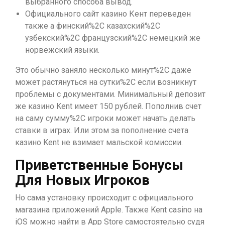
выбранного способа вывод.
Официального сайт казино Кент переведен
также а финский%2C казахский%2C
узбекский%2C французский%2C немецкий же
норвежский языки.
Это обычно заняло несколько минут%2C даже
может растянуться на сутки%2C если возникнут
проблемы с документами. Минимальный депозит
же казино Kent имеет 150 рублей. Пополнив счет
на саму сумму%2C игроки может начать делать
ставки в играх. Или этом за пополнение счета
казино Kent не взимает мальской комиссии.
Приветственные Бонусы
Для Новых Игроков
Но сама установку происходит с официального
магазина приложений Apple. Также Kent casino на
iOS можно найти в App Store самостоятельно судя