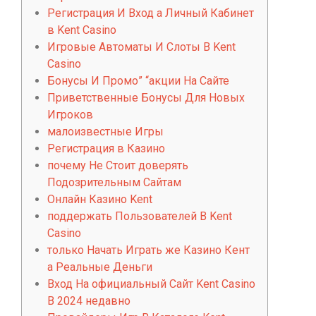
Регистрация И Вход а Личный Кабинет
в Kent Casino
Игровые Автоматы И Слоты В Kent
Casino
Бонусы И Промо” “акции На Сайте
Приветственные Бонусы Для Новых
Игроков
малоизвестные Игры
Регистрация в Казино
почему Не Стоит доверять
Подозрительным Сайтам
Онлайн Казино Kent
поддержать Пользователей В Kent
Casino
только Начать Играть же Казино Кент
а Реальные Деньги
Вход На официальный Сайт Kent Casino
В 2024 недавно