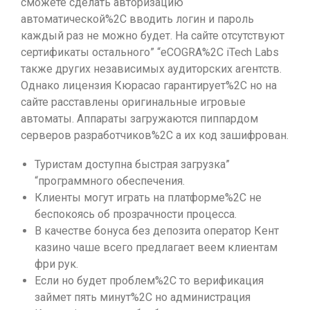
сможете сделать авторизацию
автоматической%2C вводить логин и пароль
каждый раз не можно будет. На сайте отсутствуют
сертификаты остального” “eCOGRA%2C iTech Labs
также других независимых аудиторских агентств.
Однако лицензия Кюрасао гарантирует%2C но на
сайте расставлены оригинальные игровые
автоматы. Аппараты загружаются пиппардом
серверов разработчиков%2C а их код зашифрован.
Туристам доступна быстрая загрузка”
“программного обеспечения.
Клиенты могут играть на платформе%2C не
беспокоясь об прозрачности процесса.
В качестве бонуса без депозита оператор Кент
казино чаше всего предлагает веем клиентам
фри рук.
Если но будет проблем%2C то верификация
займет пять минут%2C но администрация