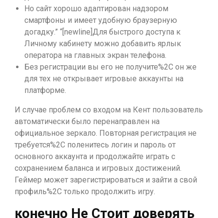
Но сайт хорошо адаптирован надзором
смартфоны и имеет удобную браузерную
догадку.” “[newline]Для быстрого доступа к
Личному кабинету можно добавить ярлык
оператора на главных экран телефона.
Без регистрации вы его не получите%2C он же
для тех не открывает игровые аккаунты на
платформе.
И случае проблем со входом на Кент пользователь
автоматически было перенаправлен на
официальное зеркало. Повторная регистрация не
требуется%2C поленитесь логин и пароль от
основного аккаунта и продолжайте играть с
сохранением баланса и игровых достижений.
Геймер может зарегистрироваться и зайти а свой
профиль%2C только продолжить игру.
конечно Не Стоит доверять