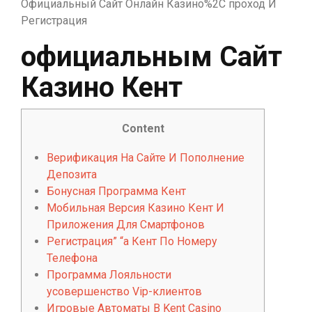
Официальный Сайт Онлайн Казино%2C проход И
Регистрация
официальным Сайт
Казино Кент
Content
Верификация На Сайте И Пополнение
Депозита
Бонусная Программа Кент
Мобильная Версия Казино Кент И
Приложения Для Смартфонов
Регистрация” “а Кент По Номеру
Телефона
Программа Лояльности
усовершенство Vip-клиентов
Игровые Автоматы В Kent Casino