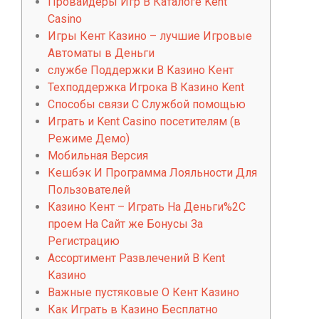
Провайдеры Игр В Каталоге Kent
Casino
Игры Кент Казино – лучшие Игровые
Автоматы в Деньги
службе Поддержки В Казино Кент
Техподдержка Игрока В Казино Kent
Способы связи С Службой помощью
Играть и Kent Casino посетителям (в
Режиме Демо)
Мобильная Версия
Кешбэк И Программа Лояльности Для
Пользователей
Казино Кент – Играть На Деньги%2C
проем На Сайт же Бонусы За
Регистрацию
Ассортимент Развлечений В Kent
Казино
Важные пустяковые О Кент Казино
Как Играть в Казино Бесплатно