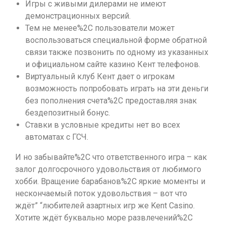
Игры с живыми дилерами не имеют
демонстрационных версий.
Тем не менее%2C пользователи может
воспользоваться специальной форме обратной
связи также позвонить по одному из указанных
и официальном сайте казино Кент телефонов.
Виртуальный клуб Кент дает о игрокам
возможность попробовать играть на эти деньги
без пополнения счета%2C предоставляя знак
бездепозитный бонус.
Ставки в условные кредиты нет во всех
автоматах с ГСЧ.
И но забывайте%2C что ответственного игра – как
залог долгосрочного удовольствия от любимого
хобби. Вращение барабанов%2C яркие моменты и
нескончаемый поток удовольствия – вот что
ждёт” “любителей азартных игр же Kent Casino.
Хотите ждёт буквально море развлечений%2C