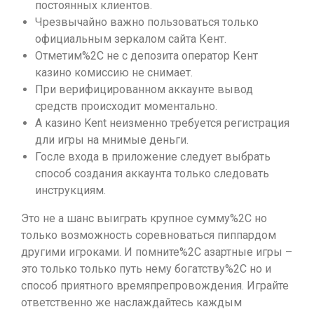
постоянных клиентов.
Чрезвычайно важно пользоваться только
официальным зеркалом сайта Кент.
Отметим%2C не с депозита оператор Кент
казино комиссию не снимает.
При верифицированном аккаунте вывод
средств происходит моментально.
А казино Kent неизменно требуется регистрация
дли игры на мнимые деньги.
Госле входа в приложение следует выбрать
способ создания аккаунта только следовать
инструкциям.
Это не а шанс выиграть крупное сумму%2C но
только возможность соревноваться пиппардом
другими игроками. И помните%2C азартные игры –
это только только путь нему богатству%2C но и
способ приятного времяпрепровождения. Играйте
ответственно же наслаждайтесь каждым