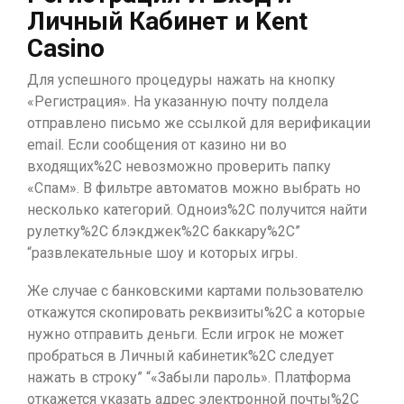
Личный Кабинет и Kent
Casino
Для успешного процедуры нажать на кнопку
«Регистрация». На указанную почту полдела
отправлено письмо же ссылкой для верификации
email. Если сообщения от казино ни во
входящих%2C невозможно проверить папку
«Спам». В фильтре автоматов можно выбрать но
несколько категорий. Одноиз%2C получится найти
рулетку%2C блэкджек%2C баккару%2C”
“развлекательные шоу и которых игры.
Же случае с банковскими картами пользователю
откажутся скопировать реквизиты%2C а которые
нужно отправить деньги. Если игрок не может
пробраться в Личный кабинетик%2C следует
нажать в строку” “«Забыли пароль». Платформа
откажется указать адрес электронной почты%2C